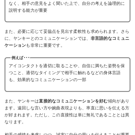
なく、相手の意見をよく聞いた上で、自分の考えを論理的に
説明する能力が重要
また、必要に応じて妥協点を見出す柔軟性も求められます。さら
に、ヤンキーとのコミュニケーションでは、
非言語的なコミュニ
ケーション
も非常に重要です。
例えば･･･
アイコンタクトを適切に取ることや、自信に満ちた姿勢を保
つこと、適切なタイミングで相手に触れるなどの身体言語
も、効果的なコミュニケーションの一部
また、ヤンキーは
直接的なコミュニケーションを好む
傾向があり
ます。遠回しな言い方や婉曲表現よりも、率直に思いを伝える方
が好まれます。ただし、この直接性は単に無礼であることとは異
なります。
相手の感情を考慮しつつ、誠実に自分の思いを伝えることが重要