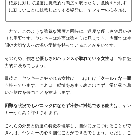
権威に対して適度に挑戦的な態度を取ったり、危険を恐れず
に新しいことに挑戦したりする姿勢は、ヤンキーの心を掴む
一方で、このような強気な態度と同時に、適度な優しさや思いや
りも重要です。ヤンキーは外面は強そうに見えても、内面では仲
間や大切な人への深い愛情を持っていることが多いです。
そのため、
強さと優しさのバランスが取れている女性
は、特に魅
力的に映るでしょう。
最後に、ヤンキーに好かれる女性は、しばしば
「クール」な一面
も持っています。これは、感情をあまり表に出さず、常に落ち着
いた態度を保つことを意味します。
困難な状況でもパニックにならず冷静に対処できる
能力は、ヤン
キーから高く評価されます。
これらの外見と態度の特徴を理解し、自然に身につけることがで
きれば、ヤンキーの心を掴むことができるでしょう。ただし、こ