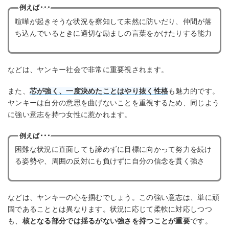
例えば･･･
喧嘩が起きそうな状況を察知して未然に防いだり、仲間が落
ち込んでいるときに適切な励ましの言葉をかけたりする能力
などは、ヤンキー社会で非常に重要視されます。
また、
芯が強く、一度決めたことはやり抜く性格
も魅力的です。
ヤンキーは自分の意思を曲げないことを重視するため、同じよう
に強い意志を持つ女性に惹かれます。
例えば･･･
困難な状況に直面しても諦めずに目標に向かって努力を続け
る姿勢や、周囲の反対にも負けずに自分の信念を貫く強さ
などは、ヤンキーの心を掴むでしょう。この強い意志は、単に頑
固であることとは異なります。状況に応じて柔軟に対応しつつ
も、
核となる部分では揺るがない強さを持つことが重要
です。