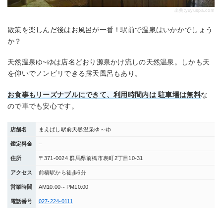
出典:
yuyuspa.com
散策を楽しんだ後はお風呂が一番！駅前で温泉はいかかでしょう
か？
天然温泉ゆ~ゆは店名どおり源泉かけ流しの天然温泉。しかも天
を仰いでノンビリできる露天風呂もあり。
お食事もリーズナブルにできて、利用時間内は 駐車場は無料
な
ので車でも安心です。
店舗名
まえばし駅前天然温泉ゆ～ゆ
鑑定料金
–
住所
〒371-0024 群馬県前橋市表町2丁目10-31
アクセス
前橋駅から徒歩6分
営業時間
AM10:00～PM10:00
電話番号
027-224-0111