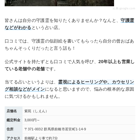
出典:
google.com
皆さんは自分の守護霊を知りたくありませんか？なんと、
守護霊
などがわかる
という占い店。
口コミでは、守護霊の似顔絵を書いてもらったら自分の曾おばあ
ちゃんそっくりだったと言う話も！
公式サイトを持たずとも口コミで人気を呼び、
20年以上も営業し
ている老舗中の老舗
です。
当てる占いというよりは、
霊視によるヒーリングや、カウセリン
グ相談などがメイン
になると思いますので、悩みの根本的な原因
に気づけるかもしれません。
店舗名
紫苑（しえん）
鑑定料金
3,000円～
住所
〒371-0032 群馬県前橋市若宮町1-14-9
アクセス
前橋駅より車で約7分