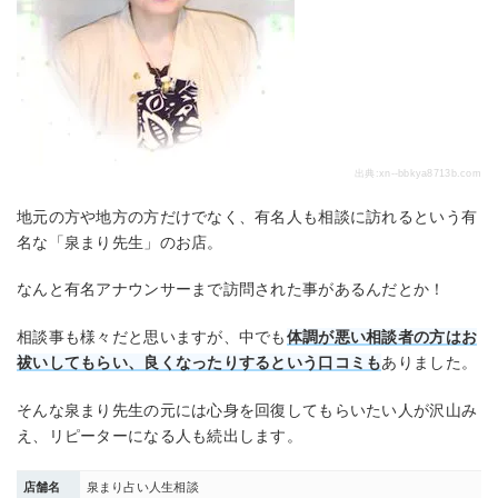
出典:
xn--bbkya8713b.com
地元の方や地方の方だけでなく、有名人も相談に訪れるという有
名な「泉まり先生」のお店。
なんと有名アナウンサーまで訪問された事があるんだとか！
相談事も様々だと思いますが、中でも
体調が悪い相談者の方はお
祓いしてもらい、良くなったりするという口コミも
ありました。
そんな泉まり先生の元には心身を回復してもらいたい人が沢山み
え、リピーターになる人も続出します。
店舗名
泉まり占い人生相談