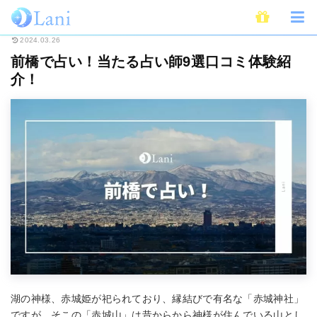
ホーム
占い
全国・地域別占い
前橋で占い！当たる占い師9選口コミ体験
2024.03.26
前橋で占い！当たる占い師9選口コミ体験紹
介！
湖の神様、赤城姫が祀られており、縁結びで有名な「赤城神社」
ですが、そこの「赤城山」は昔からから神様が住んでいる山とし