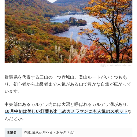
出典:
maebashi-cvb.com
群馬県を代表する三山の一つ赤城山。登山ルートがいくつもあ
り、初心者から上級者まで人気がある山で豊かな自然が広がって
います。
中央部にあるカルデラ内には大沼と呼ばれるカルデラ湖があり、
10月中旬は美しい紅葉も楽しめカメラマンにも人気のスポット
な
んだとか。
店舗名
赤城山(あかぎやま・あかぎさん)