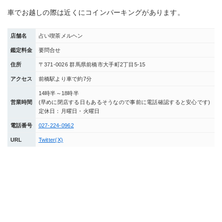
車でお越しの際は近くにコインパーキングがあります。
店舗名
占い喫茶メルヘン
鑑定料金
要問合せ
住所
〒371-0026 群馬県前橋市大手町2丁目5-15
アクセス
前橋駅より車で約7分
14時半～18時半
営業時間
(早めに閉店する日もあるそうなので事前に電話確認すると安心です)
定休日：月曜日・火曜日
電話番号
027-224-0962
URL
Twitter(X)