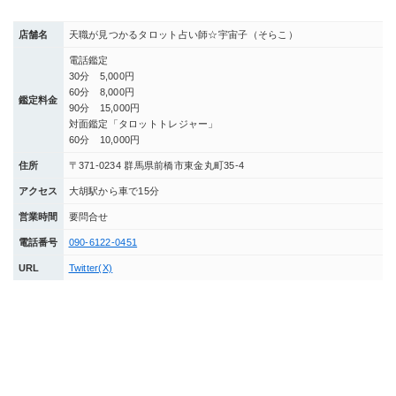
店舗名
天職が見つかるタロット占い師☆宇宙子（そらこ）
電話鑑定
30分 5,000円
60分 8,000円
鑑定料金
90分 15,000円
対面鑑定「タロットトレジャー」
60分 10,000円
住所
〒371-0234 群馬県前橋市東金丸町35-4
アクセス
大胡駅から車で15分
営業時間
要問合せ
電話番号
090-6122-0451
URL
Twitter(X)