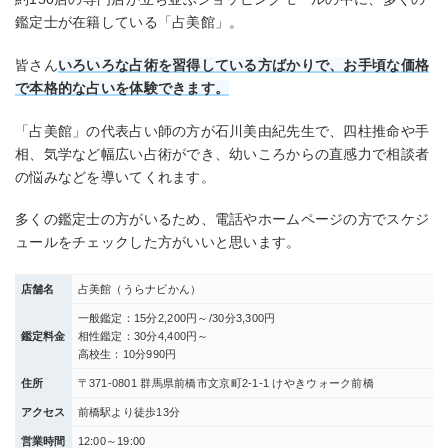
鑑定士が在籍している「占美館」。
皆さん
いろいろな占術を習得している方ばかりで、お手頃な価格
で本格的な占いを体験できます。
「占美館」の代表占い師の方が石川美由紀先生で、四柱推命や手
相、気学など幅広い占術ができ、幼いころからの直感力で相談者
の悩みなどを導いてくれます。
多くの鑑定士の方がいるため、電話やホームページの方でスケジ
ュールをチェックした方がいいと思います。
店舗名
占美館（うらナビかん）
一般鑑定：15分2,200円～/30分3,300円
鑑定料金
相性鑑定：30分4,400円～
高校生：10分990円
住所
〒371-0801 群馬県前橋市文京町2-1-1 けやきウォーク前橋
アクセス
前橋駅より徒歩13分
営業時間
12:00～19:00