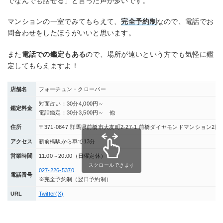
でなんでも話せる」と言った声が多いです。
マンションの一室でみてもらえて、
完全予約制
なので、電話でお
問合わせをしたほうがいいと思います。
また
電話での鑑定もある
ので、場所が遠いという方でも気軽に鑑
定してもらえますよ！
店舗名
フォーチュン・クローバー
対面占い：30分4,000円～
鑑定料金
電話鑑定：30分3,500円～ 他
住所
〒371-0847 群馬県前橋市大友町2-27-1 前橋ダイヤモンドマンション2階
アクセス
新前橋駅から車で13分
営業時間
11:00～20:00（日曜定休）
スクロールできます
027-226-5370
電話番号
※完全予約制（翌日予約制）
URL
Twitter(X)