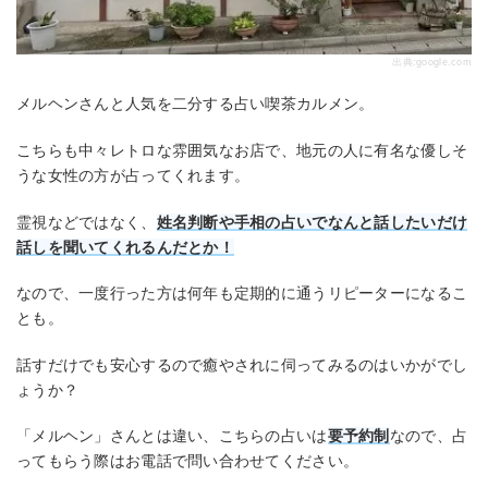
出典:
google.com
メルヘンさんと人気を二分する占い喫茶カルメン。
こちらも中々レトロな雰囲気なお店で、地元の人に有名な優しそ
うな女性の方が占ってくれます。
霊視などではなく、
姓名判断や手相の占いでなんと話したいだけ
話しを聞いてくれるんだとか！
なので、一度行った方は何年も定期的に通うリピーターになるこ
とも。
話すだけでも安心するので癒やされに伺ってみるのはいかがでし
ょうか？
「メルヘン」さんとは違い、こちらの占いは
要予約制
なので、占
ってもらう際はお電話で問い合わせてください。