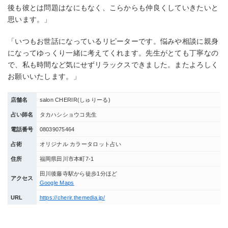
後も彼とは問題はなにもなく、こらからも仲良くしていきたいと
思います。」
「いつもお世話になっているリピーターです。悩みや相談に親身
になってゆっくり一緒に考えてくれます。先生がとても丁寧なの
で、私も時間など気にせずリラックスできました。またよろしく
お願いいたします。」
店舗名
salon CHERIR(しゅりーる)
占い師名
タカハシショウコ先生
電話番号
08039075464
占術
オリジナル カラータロット占い
住所
福岡県田川市本町7-1
田川後藤寺駅から徒歩1分ほど
アクセス
Google Maps
URL
https://cherir.themedia.jp/