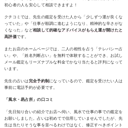
初心者の人も安心して相談できますよ！
クチコミでは、先生の鑑定を受けた人から「少しずつ運が良くな
っていた」や「仕事が順調に進むようになり、精神的な辛さがな
くなった」など
相談して的確なアドバイスがもらえ運が開けたと
高評価
です。
またお店のホームページでは、二人の相性を占う「テレパシー占
い」や、「姓名判断占い」を無料で体験することができ、お試し
メール鑑定もリーズナブルな料金でかなり当たると評判になって
います。
先生の占いは
完全予約制
になっているので、鑑定を受けたい人は
事前に電話予約が必要です。
「風水・易占所」の口コミ
「先日知り合いの紹介でお店へ伺い、風水で仕事の事での鑑定を
お願いしました。占いは初めてで信用していませんでしたが、先
生は当たりそうな事を並べるわけではなく、修正すべきポイント