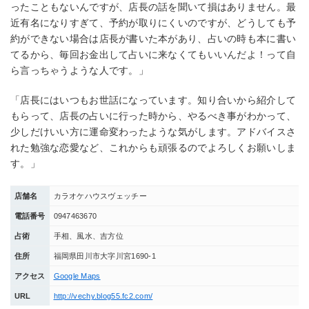
ったこともないんですが、店長の話を聞いて損はありません。最
近有名になりすぎて、予約が取りにくいのですが、どうしても予
約ができない場合は店長が書いた本があり、占いの時も本に書い
てるから、毎回お金出して占いに来なくてもいいんだよ！って自
ら言っちゃうような人です。」
「店長にはいつもお世話になっています。知り合いから紹介して
もらって、店長の占いに行った時から、やるべき事がわかって、
少しだけいい方に運命変わったような気がします。アドバイスさ
れた勉強な恋愛など、これからも頑張るのでよろしくお願いしま
す。」
店舗名
カラオケハウスヴェッチー
電話番号
0947463670
占術
手相、風水、吉方位
住所
福岡県田川市大字川宮1690-1
アクセス
Google Maps
URL
http://vechy.blog55.fc2.com/