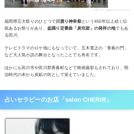
出典:
joho.tagawa.fukuoka.jp
福岡県五大祭りのひとつで
川渡り神幸祭
という450年以上続く伝
統あるお祭りがあり、
盆踊り定番曲「炭坑節」の発祥の地
でもあ
る田川。
テレビドラマのロケ地にもなっていて、五木寛之の「青春の門」
など大人気小説の舞台となったことでも有名です。
ほかにも田川市や田川郡香春町などで映画撮影もされており、明
治時代の末から炭鉱の街として栄えていました。
占いセラピーのお店「salon CHERIR」