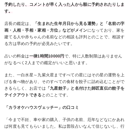
予約したり、コメントが早く入った人から順に予約されたりしま
す。
店長の鑑定は、
「生まれた生年月日から見る運勢」と「名前の字
画・人相・手相・家相・方位」などがメイン
になっており、家を
建てる人や赤ちゃんの名前などの相談も評判とのことで、相談す
る方は早めの予約が必見みたいです。
占いの料金は
一律1時間10000円
で、特に人数制限はありません
がなるべく2人までの鑑定がいいと思います。
また、一白水星～九紫火星まですべての星にはその星の運勢を上
げる食べ物があり、そのすべての食材を餃子に詰め込むことがで
きるらしく、お店では
「九星餃子」と名付けた師匠直伝の餃子を
テイクアウトできる
とのことです。
「カラオケハウスヴェッチー」の口コミ
「今まで不妊、車や家の購入、子供の名前、厄年などなにかあれ
ば何度も見てもらいました。私は普段占いなんて信じないし、行