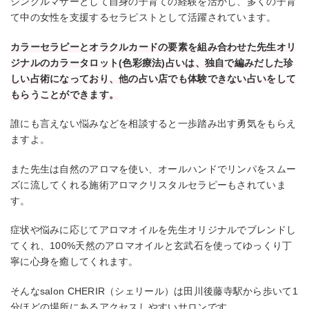
シングルマザーとして自身の子育ての経験を活かし、多くの子育
て中の女性を支援するセラピストとして活躍されています。
カラーセラピーとオラクルカードの要素を組み合わせた先生オリ
ジナルのカラータロット(色彩療法)占いは、独自で編みだした珍
しい占術になっており、他の占い店でも体験できない占いをして
もらうことができます。
誰にも言えない悩みなどを相談すると一歩踏み出す勇気をもらえ
ますよ。
また先生は自然のアロマを使い、オールハンドでリンパをスムー
ズに流してくれる施術アロマクリスタルセラピーもされていま
す。
症状や悩みに応じてアロマオイルを先生オリジナルでブレンドし
てくれ、100%天然のアロマオイルと玄武石を使ってゆっくり丁
寧に心身を癒してくれます。
そんなsalon CHERIR（シェリール）は田川後藤寺駅から歩いて1
分ほどの場所にあるアクセスしやすいサロンです。