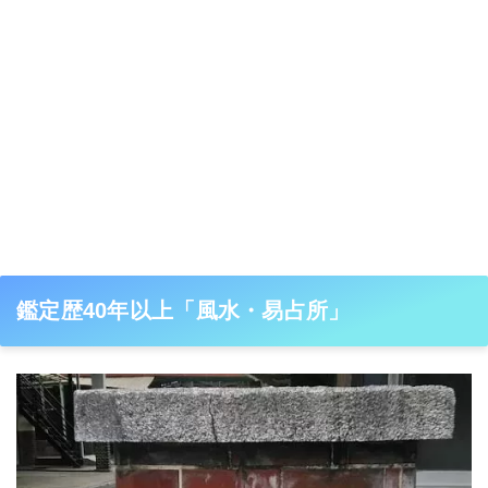
鑑定歴40年以上「風水・易占所」