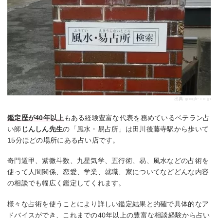
出典:
google.co.jp
鑑定歴が40年以上
もある経験豊富な代表を務めているベテラン占
い師
じんしん先生
の「風水・易占所」は田川後藤寺駅から歩いて
15分ほどの場所にある占い店です。
奇門遁甲、紫微斗数、九星気学、五行術、易、風水などの占術を
使って人間関係、恋愛、学業、就職、家についてなどどんな内容
の相談でも幅広く鑑定してくれます。
様々な占術を使うことにより詳しい鑑定結果と的確で具体的なア
ドバイスができ、これまでの40年以上の豊富な相談経験から占い