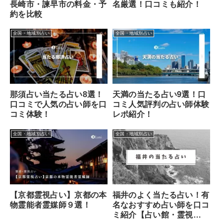
長崎市・諫早市の料金・予
名厳選！口コミも紹介！
約を比較
全国・地域別占い
全国・地域別占い
那須占い当たる占い8選！
天満の当たる占い9選！口
口コミで人気の占い師を口
コミ人気評判の占い師体験
コミ体験！
レポ紹介！
全国・地域別占い
全国・地域別占い
福井のよく当たる占い！有
【京都霊視占い】京都の本
名なおすすめ占い師を口コ
物霊能者霊媒師９選！
ミ紹介【占い館・霊視