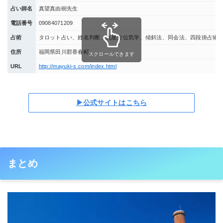
占い師名
真望真由樹先生
電話番号
09084071209
占術
タロット占い、姓名判断、九星方位気学、傾斜法、同会法、四段掛占術
住所
福岡県田川郡香春町
スクロールできます
URL
http://mayuki-s.com/index.html
▶公式サイトはこちら
まとめ