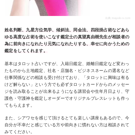
出典:
mayuki-s.com
姓名判断、九星方位気学、傾斜法、同会法、四段掛占術などあら
ゆる高度な占術を使いこなす鑑定士の真望真由樹先生が相談者の
為に前向きになれたり元気になれたりする、幸せに向かうための
鑑定をしてくれます。
基本はタロット占いですが、入籍日鑑定、婚離日鑑定など変わっ
たものから土地鑑定、社名・店舗名・ビジネスネームの選名など
仕事関係などの相談も受け付けており、「タロットに興味は有る
けど解らない」という方でも必ずタロットカードからのメッセー
ジを読み取ることが出来るようになる講習会や生年月日より、守
護色・守護神を鑑定しオーダーでオリジナルブレスレットも作っ
てもらえます。
また、シアワセを感じて頂けるとても楽しい講座もあるので、今
自分が不幸だと感じている方や前向きに慣れない方は相談されて
みてください。