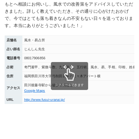
もとへ相談にお伺いし、風水での改善策をアドバイスしていただ
きました。詳しく教えていただき、その通りに心がけたおかげ
で、今ではとても落ち着きなんの不安もない日々を送っておりま
す。本当にありがとうございました！」
店舗名
風水・易占所
占い師名
じんしん先生
電話番号
08017906856
占術
奇門遁甲、紫微斗数、九星気学、五行術、風水、易、手相、印相、姓名
住所
福岡県田川市大字弓削田209-7 佐々木アパート横
スクロールできます
田川後藤寺駅から徒歩15分ほど
アクセス
Google Maps
URL
http://www.fusui-uranai.jp/