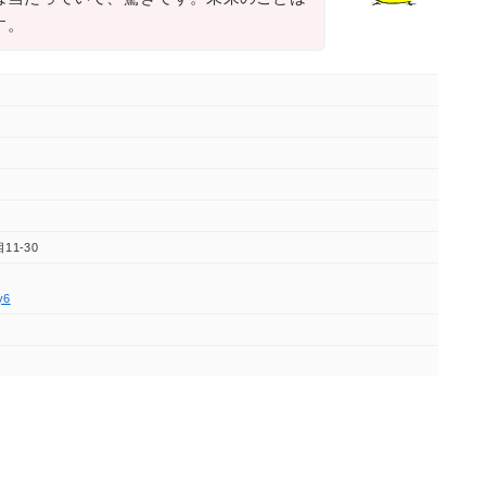
す。
11-30
y6