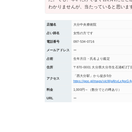
わかりませんが、当たっていると思いま
店舗名
大分中央療術院
占い師名
女性の方です
電話番号
097-534-0716
メールアドレス
ー
占術
生年月日・氏名より鑑定
住所
〒870-0001 大分県大分市生石港町2丁目
「西大分駅」から徒歩5分
アクセス
https://goo.gl/maps/vicWpAhxLxfpxG4
料金
1,000円～（数分でとの噂あり）
URL
ー