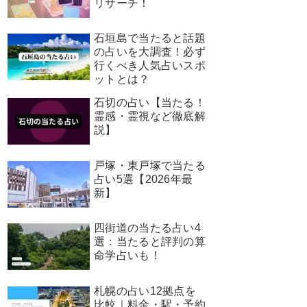
リサーチ！
石垣島で当たると話題
の占いを大調査！必ず
行くべき人気占いスポ
ットとは？
石切の占い【当たる！
霊感・霊視など徹底解
説】
戸塚・東戸塚で当たる
占い5選【2026年最
新】
四街道の当たる占い4
選：当たると評判の算
命学占いも！
札幌の占い12拠点を
比較｜料金・駅・予約