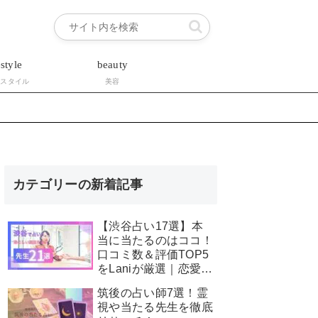
estyle
beauty
フスタイル
美容
カテゴリーの新着記事
【渋谷占い17選】本
当に当たるのはココ！
口コミ数＆評価TOP5
をLaniが厳選｜恋愛・
霊視・安い占いも星空
筑後の占い師7選！霊
こもぴ先生が徹底解
視や当たる先生を徹底
説！