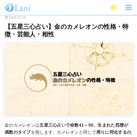
ホーム
占い
五星三心占い
【五星三心占い】金のカメレオンの性格・特
2023.01.21
【五星三心占い】金のカメレオンの性格・特
徴・芸能人・相性
金のカメレオンは
五星三心占いで命数41～50、生まれた西暦が
偶数のタイプ
を指します。カメレオンと同じで
周りに同化するの