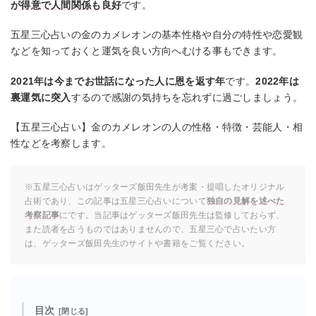
が得意で人間関係も良好
です。
五星三心占いの金のカメレオンの基本性格や自分の特性や恋愛観
などを知っておくと運気を良い方向へむける事もできます。
2021年は今までお世話になった人に恩を返す年
です。
2022年は
裏運気に突入
するので感謝の気持ちを忘れずに過ごしましょう。
【五星三心占い】金のカメレオンの人の性格・特徴・芸能人・相
性などを考察します。
※五星三心占いはゲッターズ飯田先生が考案・提唱したオリジナル
占術であり、この記事は五星三心占いについて
独自の見解を述べた
考察記事
にです。当記事はゲッターズ飯田先生は監修しておらず、
また読者を占うものではありませんので、五星三心で占いたい方
は、ゲッターズ飯田先生のサイトや書籍をご覧ください。
目次