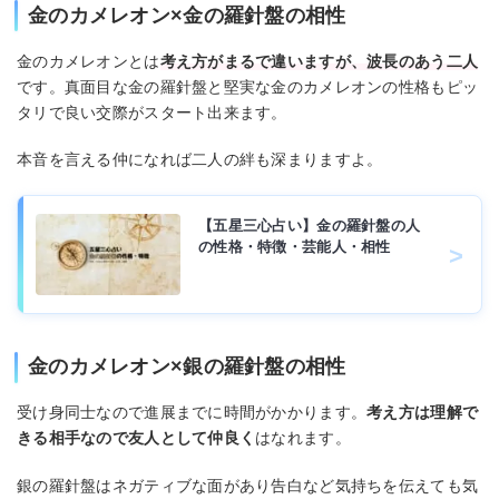
金のカメレオン×金の羅針盤の相性
金のカメレオンとは
考え方がまるで違いますが、波長のあう二人
です。真面目な金の羅針盤と堅実な金のカメレオンの性格もピッ
タリで良い交際がスタート出来ます。
本音を言える仲になれば二人の絆も深まりますよ。
【五星三心占い】金の羅針盤の人
の性格・特徴・芸能人・相性
金のカメレオン×銀の羅針盤の相性
受け身同士なので進展までに時間がかかります。
考え方は理解で
きる相手なので友人として仲良く
はなれます。
銀の羅針盤はネガティブな面があり告白など気持ちを伝えても気