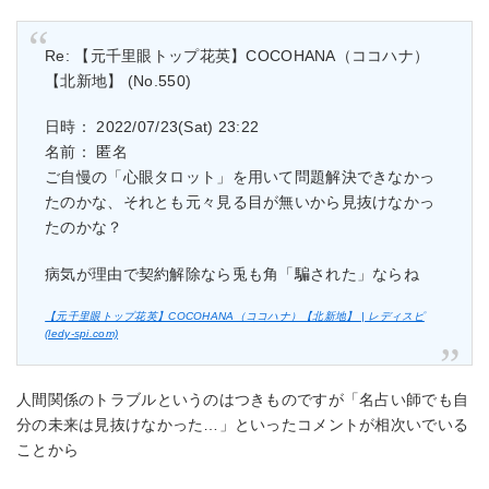
Re: 【元千里眼トップ花英】COCOHANA（ココハナ）
【北新地】 (No.550)
日時： 2022/07/23(Sat) 23:22
名前： 匿名
ご自慢の「心眼タロット」を用いて問題解決できなかっ
たのかな、それとも元々見る目が無いから見抜けなかっ
たのかな？
病気が理由で契約解除なら兎も角「騙された」ならね
【元千里眼トップ花英】COCOHANA（ココハナ）【北新地】 | レディスピ
(ledy-spi.com)
人間関係のトラブルというのはつきものですが「名占い師でも自
分の未来は見抜けなかった…」といったコメントが相次いでいる
ことから