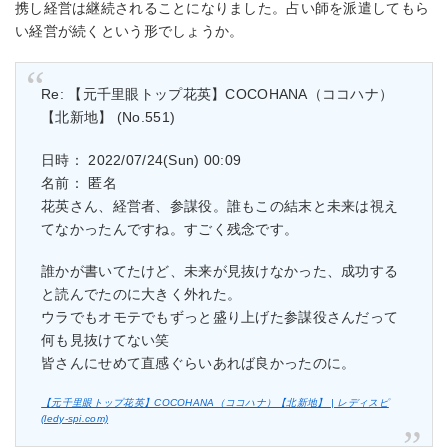
携し経営は継続されることになりました。占い師を派遣してもら
い経営が続くという形でしょうか。
Re: 【元千里眼トップ花英】COCOHANA（ココハナ）
【北新地】 (No.551)
日時： 2022/07/24(Sun) 00:09
名前： 匿名
花英さん、経営者、参謀役。誰もこの結末と未来は視え
てなかったんですね。すごく残念です。
誰かが書いてたけど、未来が見抜けなかった、成功する
と読んでたのに大きく外れた。
ウラでもオモテでもずっと盛り上げた参謀役さんだって
何も見抜けてない笑
皆さんにせめて直感ぐらいあれば良かったのに。
【元千里眼トップ花英】COCOHANA（ココハナ）【北新地】 | レディスピ
(ledy-spi.com)