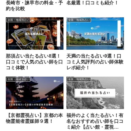
長崎市・諫早市の料金・予
名厳選！口コミも紹介！
約を比較
全国・地域別占い
全国・地域別占い
那須占い当たる占い8選！
天満の当たる占い9選！口
口コミで人気の占い師を口
コミ人気評判の占い師体験
コミ体験！
レポ紹介！
全国・地域別占い
全国・地域別占い
福井のよく当たる占い！有
【京都霊視占い】京都の本
名なおすすめ占い師を口コ
物霊能者霊媒師９選！
ミ紹介【占い館・霊視