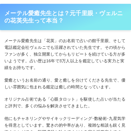
メーテル愛癒先生とは？元千里眼・ヴェルニ
の花英先生って本当？
メーテル愛癒先生は「花英」のお名前で占いの館千里眼、そして
電話鑑定会社ヴェルニでも活躍されていた先生です。その頃から
ファンが多く、独立開業してからもリピートを続けている方が多
いようです。占い歴は16年で3万人以上を鑑定している実力と実
績をお持ちです。
愛癒というお名前の通り、愛と癒しを分けてくださる先生で、優
しい雰囲気に包まれる鑑定は癒しの時間となっています。
オリジナル占術である「心眼タロット」を駆使した占いが当たる
と評判で、多くの悩みを解決させてきました。
他にもチャネリングやサイキックリーディング･数秘術･九星気学
を得意としています。驚きの的中率があり、複雑な相談も鋭く見