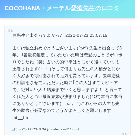
COCOHANA・メーテル愛癒先生の口コミ
お先生と出会ってよかった 2021-07-23 23:57:15
まずは独立おめでとうございます(
^ω^
) 先生と出会って3
年、1番最初鑑定していただいた時は恋愛のことでボロボ
ロでしたね（笑）占いの的中率はとにかく凄くていつも
圧巻されます(・・;)そして何よりも先生の人柄がとにか
く大好きで毎回癒されて元気を貰っています。去年恋愛
の相談をさせていただいた時に｢この人はすごくピュア
で、絶対いい人！結婚までいくと思いますよ！｣と言って
くれた人とつい最近結婚が決まりました(^O^)本当に本当
にありがとうございます(´；ω；｀)これからの人生も先
生の助言が必要なのでどうかよろしくお願いします
m(__)m
占いサロンCOCOHANA (cocohana-2021.com)