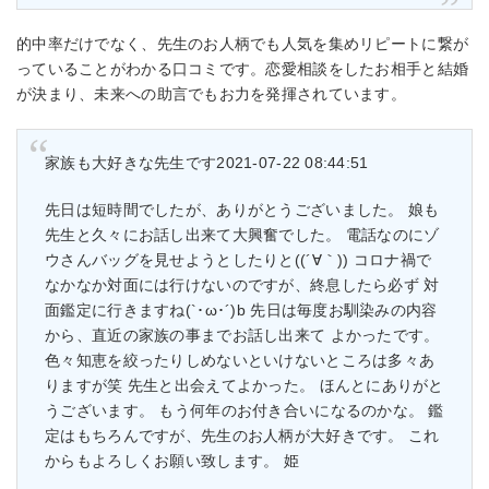
的中率だけでなく、先生のお人柄でも人気を集めリピートに繋が
っていることがわかる口コミです。恋愛相談をしたお相手と結婚
が決まり、未来への助言でもお力を発揮されています。
家族も大好きな先生です2021-07-22 08:44:51
先日は短時間でしたが、ありがとうございました。 娘も
先生と久々にお話し出来て大興奮でした。 電話なのにゾ
ウさんバッグを見せようとしたりと((´∀｀)) コロナ禍で
なかなか対面には行けないのですが、終息したら必ず 対
面鑑定に行きますね(`･ω･´)b 先日は毎度お馴染みの内容
から、直近の家族の事までお話し出来て よかったです。
色々知恵を絞ったりしめないといけないところは多々あ
りますが笑 先生と出会えてよかった。 ほんとにありがと
うございます。 もう何年のお付き合いになるのかな。 鑑
定はもちろんですが、先生のお人柄が大好きです。 これ
からもよろしくお願い致します。 姫