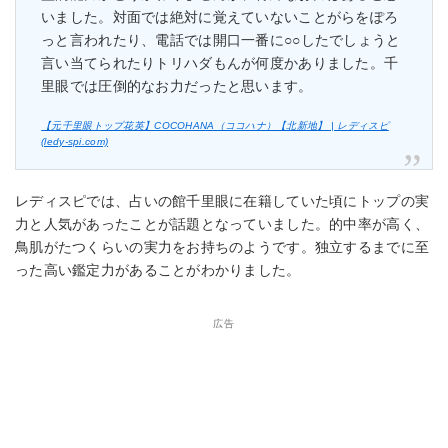
いました。対面では絶対に覚えていないことがらをぽろ
っと言われたり、電話では開口一番に○○したでしょうと
言い当てられたりトリハダもんが何度かありました。千
里眼では圧倒的なお力だったと思います。
【元千里眼トップ花英】COCOHANA（ココハナ）【北新地】 | レディスピ
(ledy-spi.com)
レディスピでは、占いの館千里眼に在籍していた頃にトップの実
力と人気があったことが話題となっていました。的中率が高く、
鳥肌がたつくらいの実力をお持ちのようです。独立するまでに至
った高い鑑定力があることがわかりました。
広告