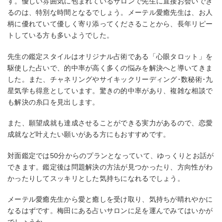
す。優しい雰囲気に包まれているサロンで先生に直接お会いでき
るのは、特別な時間となるでしょう。メーテル愛癒先生は、お人
柄に優れていて優しく寄り添ってくださることから、長年リピー
トしている方も多いようでした。
先生の鑑定スタイルはオリジナル占術である「心眼タロット」を
駆使した占いで、的中率が高く多くの悩みを解決へと導いてきま
した。また、チャネリングやサイキックリーディング･数秘術･九
星気学も得意としています。驚きの的中率があり、複雑な相談で
も解決の糸口を見出します。
また、願望成就も達成させることができる実力があるので、恋愛
成就など叶えたい願いがある方にもおすすめです。
対面鑑定では50分からのプランとなっていて、ゆっくりとお話が
できます。鑑定後は問題解決の方法が見つかったり、方向性がわ
かったりしてスッキリとした気持ちになれるでしょう。
メーテル愛癒先生から愛と癒しを受け取り、気持ちが晴れやかに
なるはずです。梅田にある占いサロンに足を運んでみてはいかが