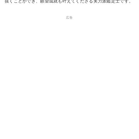
抜くことができ、願望成就も叶えてくださる実力派鑑定士です。
広告