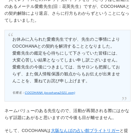
のあるメーテル愛癒先生(旧：花英先生）ですが、COCOHANAと
の契約解除により退店、さらに行方もわからずということになっ
てしまいました。
お休みに入られた愛癒先生ですが、先生のご事情により
COCOHANAとの契約を解消することとなりました。
愛癒先生の鑑定を心待ちにして下さっていた皆様には、
大変心苦しい結果となってしまい申し訳ございません。
愛癒先生の今後につきましては、当サロンも把握してお
らず、また個人情報保護の観点からもお伝えが出来ませ
んことを、重ねてお詫び申し上げます。
引用元：
COCOHANA (cocohana2021.com)
ネームバリューのある先生なので、活動が再開される際にはかな
らず話題にあがると思いますので今後も目が離せません。
そして、COCOHANAは
大阪なんばの占い館ブライトリガー
と提