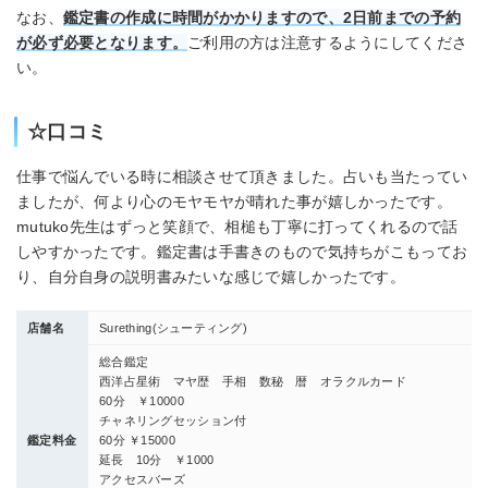
なお、
鑑定書の作成に時間がかかりますので、2日前までの予約
が必ず必要となります。
ご利用の方は注意するようにしてくださ
い。
☆口コミ
仕事で悩んでいる時に相談させて頂きました。占いも当たってい
ましたが、何より心のモヤモヤが晴れた事が嬉しかったです。
mutuko先生はずっと笑顔で、相槌も丁寧に打ってくれるので話
しやすかったです。鑑定書は手書きのもので気持ちがこもってお
り、自分自身の説明書みたいな感じで嬉しかったです。
店舗名
Surething(シューティング)
総合鑑定
西洋占星術 マヤ歴 手相 数秘 暦 オラクルカード
60分 ￥10000
チャネリングセッション付
鑑定料金
60分 ￥15000
延長 10分 ￥1000
アクセスバーズ