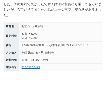
した。予め知れて良かったです！婚活の相談にも乗ってもらいま
したが、希望が持てました。話が上手な方で、安心感がありまし
た。
店舗名
開運のいおり 縁月
30分 ￥3,000
鑑定料金
60分 ￥5,000
住所
〒970-8026 福島県いわき市平新川町53-1 ルクシエル1F
アクセス
JR常磐線いわき駅 徒歩9分
営業時間
10:00～18:00 / 不定休
電話番号
080-5572-9173