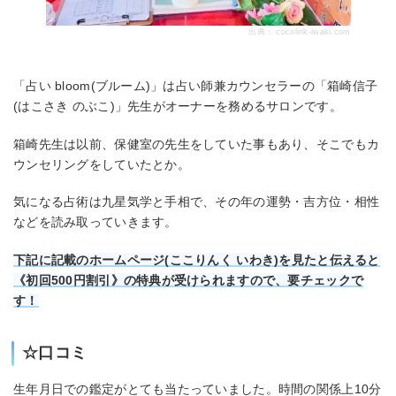
出典：
cocolink-iwaki.com
「占い bloom(ブルーム)」は占い師兼カウンセラーの「箱崎信子
(はこさき のぶこ)」先生がオーナーを務めるサロンです。
箱崎先生は以前、保健室の先生をしていた事もあり、そこでもカ
ウンセリングをしていたとか。
気になる占術は九星気学と手相で、その年の運勢・吉方位・相性
などを読み取っていきます。
下記に記載のホームページ(ここりんく いわき)を見たと伝えると
《初回500円割引》の特典が受けられますので、要チェックで
す！
☆口コミ
生年月日での鑑定がとても当たっていました。時間の関係上10分