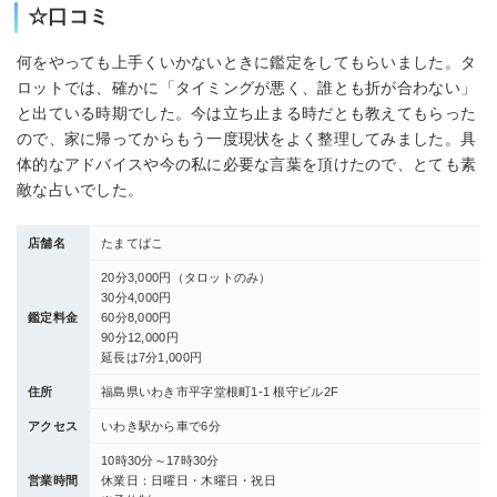
☆口コミ
何をやっても上手くいかないときに鑑定をしてもらいました。タ
ロットでは、確かに「タイミングが悪く、誰とも折が合わない」
と出ている時期でした。今は立ち止まる時だとも教えてもらった
ので、家に帰ってからもう一度現状をよく整理してみました。具
体的なアドバイスや今の私に必要な言葉を頂けたので、とても素
敵な占いでした。
店舗名
たまてばこ
20分3,000円（タロットのみ）
30分4,000円
鑑定料金
60分8,000円
90分12,000円
延長は7分1,000円
住所
福島県いわき市平字堂根町1-1 根守ビル2F
アクセス
いわき駅から車で6分
10時30分～17時30分
営業時間
休業日：日曜日・木曜日・祝日