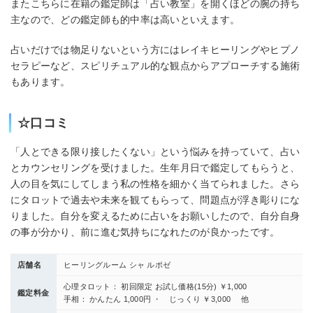
またこちらに在籍の鑑定師は「占い教室」を開くほどの腕の持ち
主なので、どの鑑定師も的中率は高いといえます。
占いだけでは物足りないという方にはレイキヒーリングやヒプノ
セラピーなど、スピリチュアル的な観点からアプローチする施術
もあります。
☆口コミ
「人とできる限り接したくない」という悩みを持っていて、占い
とカウンセリングを受けました。生年月日で鑑定してもらうと、
人の目を気にしてしまう私の性格を細かく当てられました。さら
にタロットで過去や未来を観てもらって、問題点が浮き彫りにな
りました。自分を変えるために占いをお願いしたので、自分自身
の事が分かり、前に進む気持ちになれたのが良かったです。
店舗名
ヒーリングルーム シャ ルポゼ
心理タロット： 初回限定 お試し価格(15分) ￥1,000
鑑定料金
手相： かんたん 1,000円 ・ じっくり ￥3,000 他