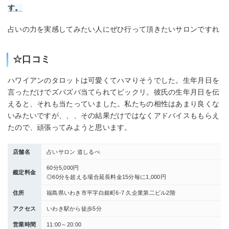
す。
占いの力を実感してみたい人にぜひ行って頂きたいサロンですれ
☆口コミ
ハワイアンのタロットは可愛くてハマりそうでした。生年月日を
言っただけでズバズバ当てられてビックリ。彼氏の生年月日を伝
えると、それも当たっていました。私たちの相性はあまり良くな
いみたいですが、、、その結果だけではなくアドバイスももらえ
たので、頑張ってみようと思います。
店舗名
占いサロン 道しるべ
60分5,000円 ​​
鑑定料金
◎60分を超える場合延長料金15分毎に1,000円
住所
福島県いわき市平字白銀町6-7 久企業第二ビル2階
アクセス
いわき駅から徒歩5分
営業時間
11:00～20:00