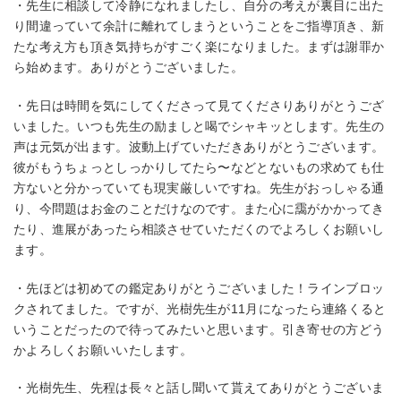
・先生に相談して冷静になれましたし、自分の考えが裏目に出た
り間違っていて余計に離れてしまうということをご指導頂き、新
たな考え方も頂き気持ちがすごく楽になりました。まずは謝罪か
ら始めます。ありがとうございました。
・先日は時間を気にしてくださって見てくださりありがとうござ
いました。いつも先生の励ましと喝でシャキッとします。先生の
声は元気が出ます。波動上げていただきありがとうございます。
彼がもうちょっとしっかりしてたら〜などとないもの求めても仕
方ないと分かっていても現実厳しいですね。先生がおっしゃる通
り、今問題はお金のことだけなのです。また心に靄がかかってき
たり、進展があったら相談させていただくのでよろしくお願いし
ます。
・先ほどは初めての鑑定ありがとうございました！ラインブロッ
クされてました。ですが、光樹先生が11月になったら連絡くると
いうことだったので待ってみたいと思います。引き寄せの方どう
かよろしくお願いいたします。
・光樹先生、先程は長々と話し聞いて貰えてありがとうございま