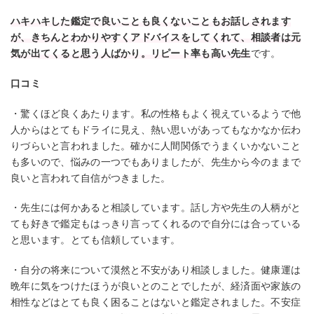
ハキハキした鑑定で良いことも良くないこともお話しされます
が、きちんとわかりやすくアドバイスをしてくれて、相談者は元
気が出てくると思う人ばかり。リピート率も高い先生
です。
口コミ
・驚くほど良くあたります。私の性格もよく視えているようで他
人からはとてもドライに見え、熱い思いがあってもなかなか伝わ
りづらいと言われました。確かに人間関係でうまくいかないこと
も多いので、悩みの一つでもありましたが、先生から今のままで
良いと言われて自信がつきました。
・先生には何かあると相談しています。話し方や先生の人柄がと
ても好きで鑑定もはっきり言ってくれるので自分には合っている
と思います。とても信頼しています。
・自分の将来について漠然と不安があり相談しました。健康運は
晩年に気をつけたほうが良いとのことでしたが、経済面や家族の
相性などはとても良く困ることはないと鑑定されました。不安症