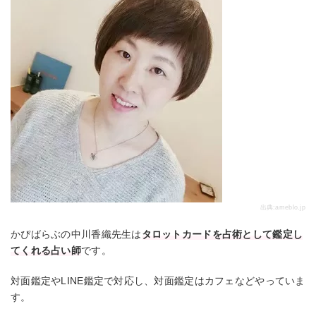
出典:
ameblo.jp
かぴばらぶの中川香織先生は
タロットカードを占術として鑑定し
てくれる占い師
です。
対面鑑定やLINE鑑定で対応し、対面鑑定はカフェなどやっていま
す。