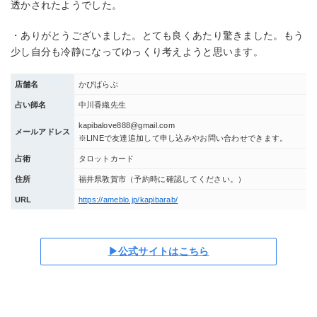
透かされたようでした。
・ありがとうございました。とても良くあたり驚きました。もう
少し自分も冷静になってゆっくり考えようと思います。
店舗名
かぴばらぶ
占い師名
中川香織先生
kapibalove888@gmail.com
メールアドレス
※LINEで友達追加して申し込みやお問い合わせできます。
占術
タロットカード
住所
福井県敦賀市（予約時に確認してください。）
URL
https://ameblo.jp/kapibarab/
▶公式サイトはこちら