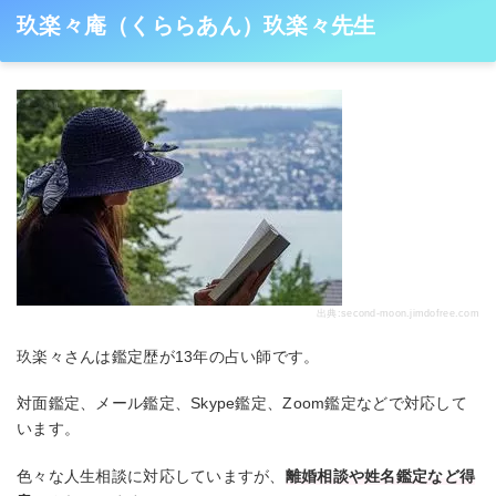
玖楽々庵（くららあん）玖楽々先生
出典:
second-moon.jimdofree.com
玖楽々さんは鑑定歴が13年の占い師です。
対面鑑定、メール鑑定、Skype鑑定、Zoom鑑定などで対応して
います。
色々な人生相談に対応していますが、
離婚相談や姓名鑑定など得