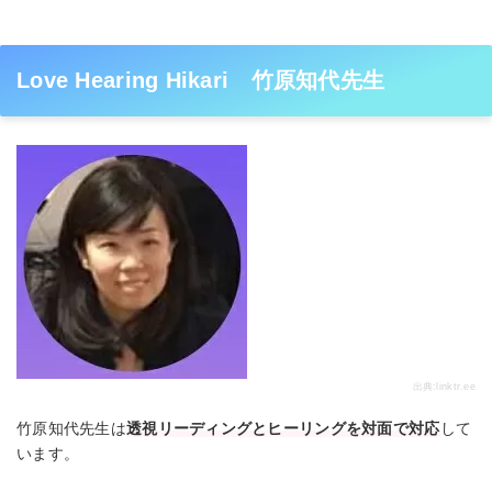
Love Hearing Hikari 竹原知代先生
出典:
linktr.ee
竹原知代先生は
透視リーディングとヒーリングを対面で対応
して
います。