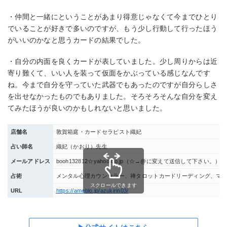
・仲間と一緒にということがあまり得意じゃなくて今までひとり
でいることが好きで多いのですが、もう少し行動して行ったほう
がいいのかなと思うカードの結果でした。
・自分の内面を良くカードが表していました。少し周りからは近
寄り難くて、いい人を装って仮面をかぶっている感じなんです
ね。今まで自分を守っていた武器でもあったのですが自分らしさ
を出せなかったものでもありました。そろそろそんな自分を変え
てみたほうが良いのかもしれないと思いました。
店舗名
敦賀箱庭・カードセラピスト織妃
占い師名
織妃（かおり）先生
メールアドレス
booh132812☆yahoo.co.jp（☆→@に変えて送信して下さい。）
占術
メンタル心理カウンセラー、禅タロットカードリーディング、マ
スクロールできます
URL
https://ameblo.jp/azukirin03/