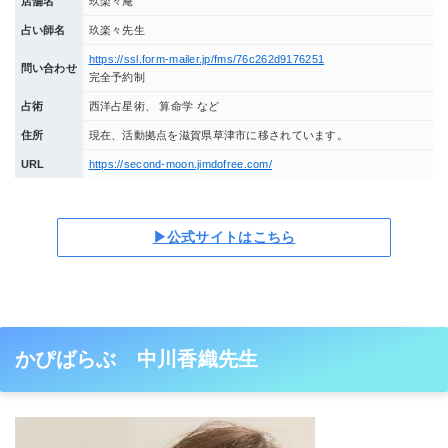
店舗名
玖楽々庵
占い師名
玖楽々先生
https://ssl.form-mailer.jp/fms/76c262d9176251
問い合わせ
完全予約制
占術
西洋占星術、 算命学 など
住所
現在、活動拠点を滋賀県草津市に移されています。
URL
https://second-moon.jimdofree.com/
▶公式サイトはこちら
かぴばらぶ 中川香織先生