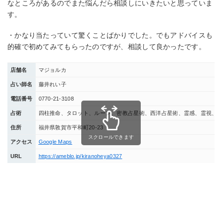
なところがあるのでまた悩んだら相談しにいきたいと思っていま
す。
・かなり当たっていて驚くことばかりでした。でもアドバイスも
的確で初めてみてもらったのですが、相談して良かったです。
店舗名
マジョルカ
占い師名
藤井れい子
電話番号
0770-21-3108
占術
四柱推命、タロット、ルーン、密教占星術、西洋占星術、霊感、霊視、
住所
福井県敦賀市平和町20-23
スクロールできます
アクセス
Google Maps
URL
https://ameblo.jp/kiranoheya0327