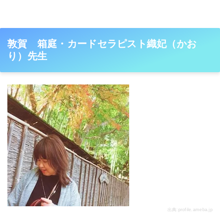
敦賀 箱庭・カードセラピスト織妃（かお
り）先生
出典:
profile.ameba.jp