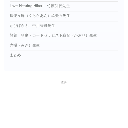
Love Hearing Hikari 竹原知代先生
玖楽々庵（くららあん）玖楽々先生
かぴばらぶ 中川香織先生
敦賀 箱庭・カードセラピスト織妃（かおり）先生
光樹（みき）先生
まとめ
広告