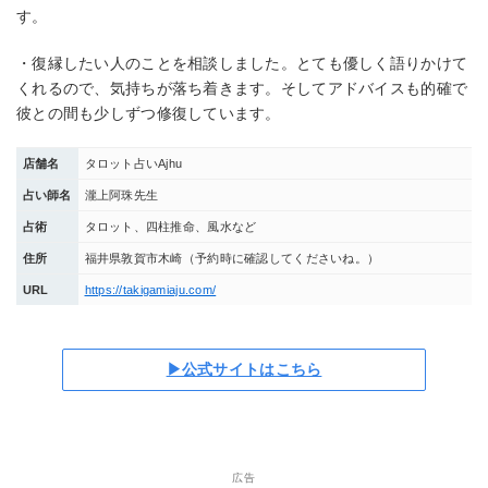
す。
・復縁したい人のことを相談しました。とても優しく語りかけて
くれるので、気持ちが落ち着きます。そしてアドバイスも的確で
彼との間も少しずつ修復しています。
店舗名
タロット占いAjhu
占い師名
瀧上阿珠先生
占術
タロット、四柱推命、風水など
住所
福井県敦賀市木崎（予約時に確認してくださいね。）
URL
https://takigamiaju.com/
▶公式サイトはこちら
広告