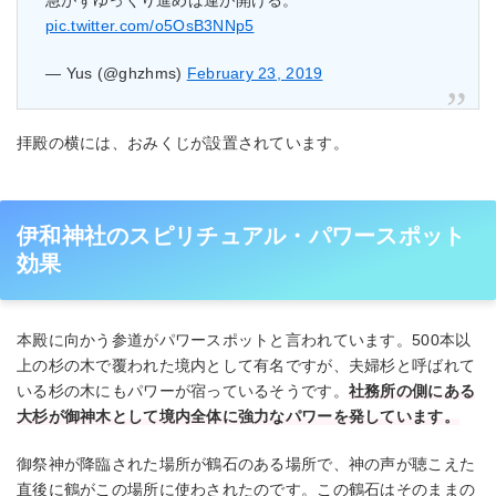
急がずゆっくり進めば運が開ける。
pic.twitter.com/o5OsB3NNp5
— Yus (@ghzhms)
February 23, 2019
拝殿の横には、おみくじが設置されています。
伊和神社のスピリチュアル・パワースポット
効果
本殿に向かう参道がパワースポットと言われています。500本以
上の杉の木で覆われた境内として有名ですが、夫婦杉と呼ばれて
いる杉の木にもパワーが宿っているそうです。
社務所の側にある
大杉が御神木として境内全体に強力なパワーを発しています。
御祭神が降臨された場所が鶴石のある場所で、神の声が聴こえた
直後に鶴がこの場所に使わされたのです。この鶴石はそのままの