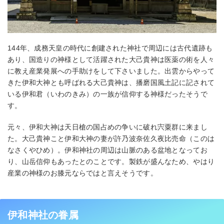
144年、成務天皇の時代に創建された神社で周辺には古代遺跡も
あり、国造りの神様として活躍された大己貴神は医薬の術を人々
に教え産業発展への手助けをして下さいました。出雲からやって
きた伊和大神とも呼ばれる大己貴神は、播磨国風土記に記されて
いる伊和君（いわのきみ）の一族が信仰する神様だったそうで
す。
元々、伊和大神は天日槍の国占めの争いに破れ宍粟群に来まし
た。大己貴神こと伊和大神の妻が許乃波奈佐久夜比売命（このは
なさくやひめ）。伊和神社の周辺は山脈のある盆地となってお
り、山岳信仰もあったとのことです。製鉄が盛んなため、やはり
産業の神様のお膝元ならではと言えそうです。
伊和神社の眷属