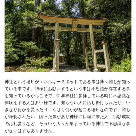
神社という場所がエネルギースポットである事は薄々誰もが知っ
ている事です。神様にお願いするという事は不思議が存在する事
を知っているからこそで、伊和神社に参拝している時に不思議な
体験をする人は多い様です。知らない人に話し掛けられたり、い
きなり何かを貰ったり、やはり何かが起こる場所なのです。誰も
が浄化されたい、困った事があり神様に祈願に来た人、祈願成就
のお礼参りなど、そういう人々が集まっている神社で不思議な事
がないはずもありません。