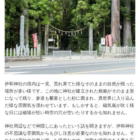
伊和神社の境内は一見、荒れ果てた様なそのままの自然が残った
場所が多い様です。この地に神社が建立された根拠がそのまま形
になって残り、参道も鬱蒼とした杉に囲まれ、異世界に入り込ん
だ様な雰囲気を漂わせています。もしかすると、磁気嵐が吹く様
な日には磁場が狂い時空の穴が空いたりするかも知れません。
神社周辺などで神隠しにあったという話を聞きますが、伊和神社
の不思議な雰囲気からも少し注意が必要なのかも知れません。そ