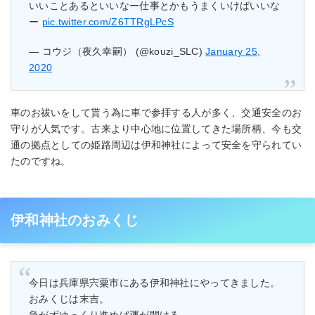
いいことあるといいなー仕事とかもうまくいけばいいな
ー
pic.twitter.com/Z6TTRgLPcS
— コウジ（夜久幸嗣） (@kouzi_SLC)
January 25,
2020
車のお祓いをして貰う為に車で参拝する人が多く、交通安全のお
守りが人気です。古来より中心地に位置してきた場所柄、今も交
通の拠点としての姫路周辺は伊和神社によって安全を守られてい
たのですね。
伊和神社のおみくじ
今日は兵庫県宍粟市にある伊和神社にやってきました。
おみくじは末吉。