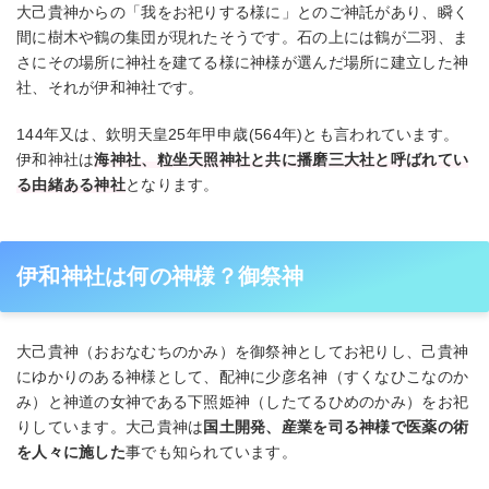
大己貴神からの「我をお祀りする様に」とのご神託があり、瞬く
間に樹木や鶴の集団が現れたそうです。石の上には鶴が二羽、ま
さにその場所に神社を建てる様に神様が選んだ場所に建立した神
社、それが伊和神社です。
144年又は、欽明天皇25年甲‪申歳(564年)‬とも言われています。
伊和神社は
海神社、粒坐天照神社と共に播磨三大社と呼ばれてい
る由緒ある神社
となります。
伊和神社は何の神様？御祭神
大己貴神（おおなむちのかみ）を御祭神としてお祀りし、己貴神
にゆかりのある神様として、配神に少彦名神（すくなひこなのか
み）と神道の女神である下照姫神（したてるひめのかみ）をお祀
りしています。大己貴神は
国土開発、産業を司る神様で医薬の術
を人々に施した
事でも知られています。