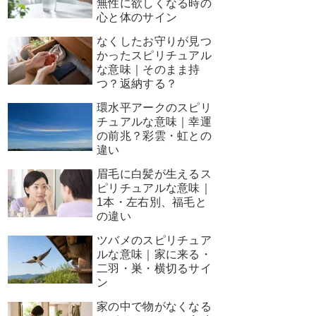
無性に欲しくなる時の
心と体のサイン
なくしたお守りが見つ
かったスピリチュアル
な意味｜そのまま持
つ？返納する？
環水平アークのスピリ
チュアルな意味｜幸運
の前兆？彩雲・虹との
違い
眉毛に白髪が生えるス
ピリチュアルな意味｜
1本・左右別、福毛と
の違い
ツバメのスピリチュア
ルな意味｜家に来る・
二羽・巣・横切るサイ
ン
家の中で物がなくなる