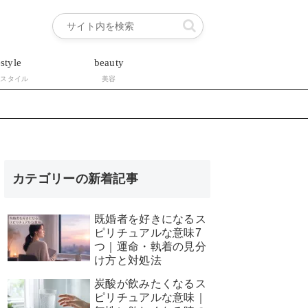
estyle
beauty
フスタイル
美容
カテゴリーの新着記事
既婚者を好きになるス
ピリチュアルな意味7
つ｜運命・執着の見分
け方と対処法
炭酸が飲みたくなるス
ピリチュアルな意味｜