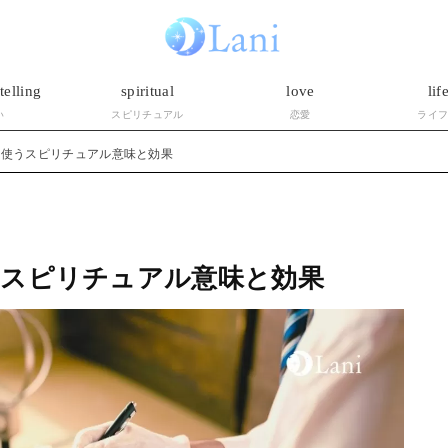
telling
spiritual
love
lif
い
スピリチュアル
恋愛
ライ
を使うスピリチュアル意味と効果
うスピリチュアル意味と効果