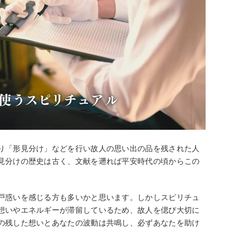
り「形見分け」などを行い故人の思い出の品を残された人
見分けの歴史は古く、文献を遡れば平安時代の頃からこの
戸惑いを感じる方も多いかと思います。しかしスピリチュ
想いやエネルギーが滞留しているため、故人を偲び大切に
の残した想いとあなたの波動は共鳴し、必ずあなたを助け