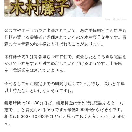
kimurafujiko.com
金スマやオーラの泉に出演されていて、あの美輪明宏さんに最も
信頼の置ける霊能者と評価されているのが木村藤子先生です。青
森の母や青森の蛇神様とも呼ばれることがあります。
木村藤子先生は青森県むつ市在住で、調査したところ直接電話を
かけて予約をすると対面鑑定していただけるようです。出張鑑
定・電話鑑定はされていません。
予約をしてから鑑定までの期間は短くて2ヶ月待ち、長いと半年
以上待たないといけないそうですね。
鑑定時間は20～30分ほど、鑑定料金は予約時に確認すると「お
志で…」と答えられるそうですが最低3,000円からだそうです。
相場は5,000～10,000円ほどだと思っておくと良いかもしれませ
ん。