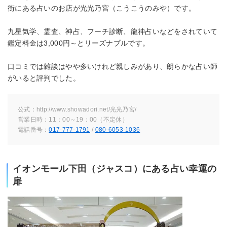
街にある占いのお店が光光乃宮（こうこうのみや）です。
九星気学、霊査、神占、フーチ診断、龍神占いなどをされていて
鑑定料金は3,000円～とリーズナブルです。
口コミでは雑談はやや多いけれど親しみがあり、朗らかな占い師
がいると評判でした。
公式：http://www.showadori.net/光光乃宮/
営業日時：11：00～19：00（不定休）
電話番号：
017-777-1791
/
080-6053-1036
イオンモール下田（ジャスコ）にある占い幸運の
扉