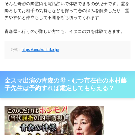
そんな奇跡の降霊術を電話占いで体験できるのが尼子です。霊を
降ろしてお相手の気持ちなどを探って恋の悩みを解決したり、霊
界や神仏と仲立ちして不運を断ち切ってくれます。
青森県へ行くのが難しい方でも、イタコの力を体験できます。
公式：
https://amako-itako.jp/
金スマ出演の青森の母・むつ市在住の木村藤
子先生は予約すれば鑑定してもらえる？