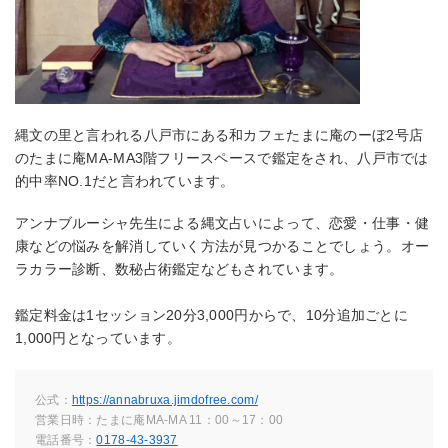
縄文の里と言われる八戸市にある和カフェたまに庵のーぼ2号店
のたまに庵MA-MA3階フリースペースで鑑定をされ、八戸市では
的中率NO.1だと言われています。
アンナブルーシャ先生による縄文占いによって、恋愛・仕事・健
康などの悩みを解消していく方法が見つかることでしょう。オー
ラカラー診断、数秘占術鑑定などもされています。
鑑定料金は1セッション20分3,000円からで、10分追加ごとに
1,000円となっています。
公式：
https://annabruxa.jimdofree.com/
営業日時：たまに庵MA-MA 11：00～17：00
電話番号：
0178-43-3937