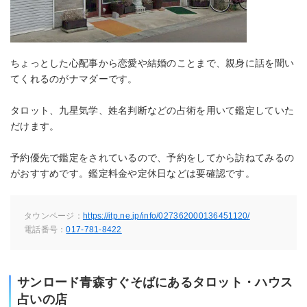
ちょっとした心配事から恋愛や結婚のことまで、親身に話を聞い
てくれるのがナマダーです。
タロット、九星気学、姓名判断などの占術を用いて鑑定していた
だけます。
予約優先で鑑定をされているので、予約をしてから訪ねてみるの
がおすすめです。鑑定料金や定休日などは要確認です。
タウンページ：
https://itp.ne.jp/info/027362000136451120/
電話番号：
017-781-8422
サンロード青森すぐそばにあるタロット・ハウス
占いの店