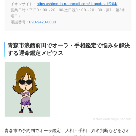
イオンサイト：
https://shimoda-aeonmall.com/shop/detail/204/
営業日時：平日9：00～20：00/土日祝9：00～20：30（第1・第3水
曜日）
電話番号：
090-9420-0033
青森市浪館前田でオーラ・手相鑑定で悩みを解決
する運命鑑定メビウス
mebiusyuuki.blog38.fc2.com
青森市の予約制でオーラ鑑定、人相・手相、姓名判断などをされ