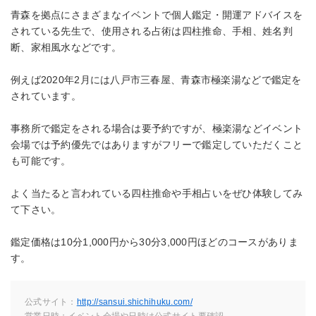
青森を拠点にさまざまなイベントで個人鑑定・開運アドバイスを
されている先生で、使用される占術は四柱推命、手相、姓名判
断、家相風水などです。
例えば2020年2月には八戸市三春屋、青森市極楽湯などで鑑定を
されています。
事務所で鑑定をされる場合は要予約ですが、極楽湯などイベント
会場では予約優先ではありますがフリーで鑑定していただくこと
も可能です。
よく当たると言われている四柱推命や手相占いをぜひ体験してみ
て下さい。
鑑定価格は10分1,000円から30分3,000円ほどのコースがありま
す。
公式サイト：
http://sansui.shichihuku.com/
営業日時：イベント会場や日時は公式サイト要確認