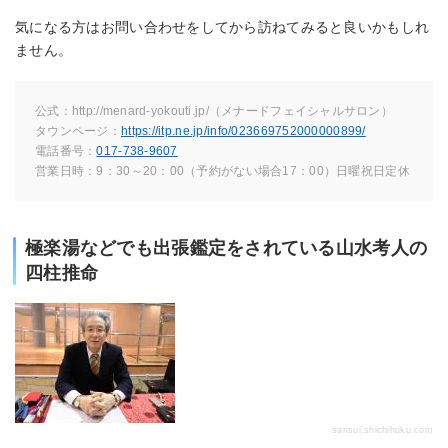
気になる方はお問い合わせをしてから訪ねてみると良いかもしれ
ません。
公式：http://menard-yokouti.jp/（メナードフェイシャルサロン）
タウンページ：
https://itp.ne.jp/info/023669752000000899/
電話番号：
017-738-9607
営業日時：9：30～20：00（予約がない場合17：00）日曜祝日定休
極楽湯などでも出張鑑定をされている山水考人の
四柱推命
sansui.shichihuku.com