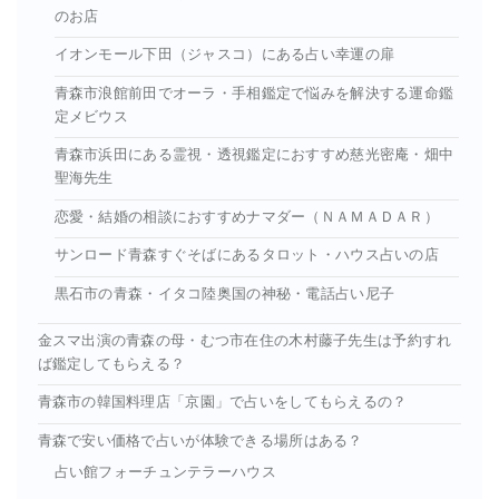
のお店
イオンモール下田（ジャスコ）にある占い幸運の扉
青森市浪館前田でオーラ・手相鑑定で悩みを解決する運命鑑
定メビウス
青森市浜田にある霊視・透視鑑定におすすめ慈光密庵・畑中
聖海先生
恋愛・結婚の相談におすすめナマダー（ＮＡＭＡＤＡＲ）
サンロード青森すぐそばにあるタロット・ハウス占いの店
黒石市の青森・イタコ陸奥国の神秘・電話占い尼子
金スマ出演の青森の母・むつ市在住の木村藤子先生は予約すれ
ば鑑定してもらえる？
青森市の韓国料理店「京園」で占いをしてもらえるの？
青森で安い価格で占いが体験できる場所はある？
占い館フォーチュンテラーハウス