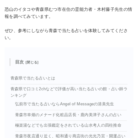
恐山のイタコや青森県むつ市在住の霊能力者・木村藤子先生の情
報を調べてみています。
ぜひ、参考にしながら青森で当たる占いを体験してみてくださ
い。
目次
青森県で当たる占いとは
青森県で口コミ2chなどで評価が高い当たる占いの館・占い師ラ
ンキング
弘前市で当たる占いならAngel of Messageの清美先生
青森市幸畑のメナード化粧品店長・鹿内美津子さんの占い
極楽湯などでも出張鑑定をされている山水考人の四柱推命
青森市夜店通り近く、昭和通り商店街の光光乃宮・開運占い