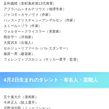
足利義晴（室町幕府第12代将軍）
アブラハム＝オルテリウス（地理学者）
ジャコモ＝カサノヴァ（作家）
ハンス＝クリスチャン＝アンデルセン（作家）
エミール＝ゾラ（作家）
ウォルター＝クライスラー（実業家）
熊谷守一（洋画家）
大賀武夫（出版人）
セルジュ＝リファール（バレエダンサー）
篠原一男（建築家）
フェレンツ＝プスカシュ（サッカー選手・監督）
4月2日生まれのタレント・有名人・芸能人
五十嵐大介（漫画家）
今井正人（陸上選手）
忌野清志郎（ミュージシャン）