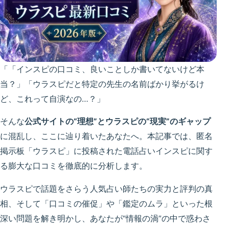
「「インスピの口コミ、良いことしか書いてないけど本
当？」「ウラスピだと特定の先生の名前ばかり挙がるけ
ど、これって自演なの…？」
そんな
公式サイトの“理想”とウラスピの“現実”のギャップ
に混乱し、ここに辿り着いたあなたへ。本記事では、匿名
掲示板「ウラスピ」に投稿された電話占いインスピに関す
る膨大な口コミを徹底的に分析します。
ウラスピで話題をさらう人気占い師たちの実力と評判の真
相、そして「口コミの催促」や「鑑定のムラ」といった根
深い問題を解き明かし、あなたが
“情報の渦”の中で惑わさ