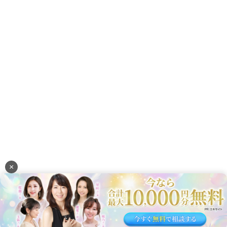
ガイド
記事一覧
利用前の確認
安心して読むために
Laniについて
プライバシー・外部送信
運営会社
コンテンツポリシー
お問い合わせ
監修者一覧
Laniトップ
利用規約
×
© 合同会社Lani. Lani®は登録商標です。
Lani内の電話占いインスピ専門ガイド