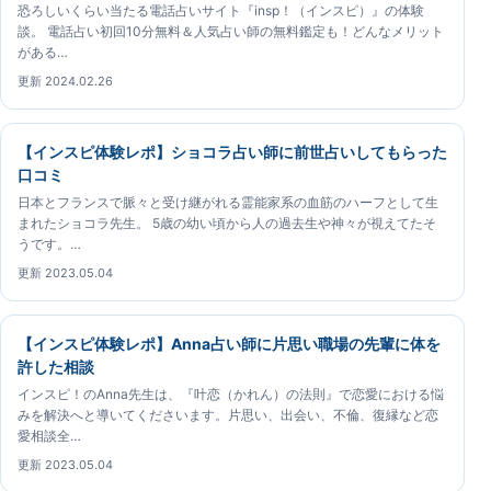
恐ろしいくらい当たる電話占いサイト『insp！（インスピ）』の体験
談。 電話占い初回10分無料＆人気占い師の無料鑑定も！どんなメリット
がある…
更新 2024.02.26
【インスピ体験レポ】ショコラ占い師に前世占いしてもらった
口コミ
日本とフランスで脈々と受け継がれる霊能家系の血筋のハーフとして生
まれたショコラ先生。 5歳の幼い頃から人の過去生や神々が視えてたそ
うです。…
更新 2023.05.04
【インスピ体験レポ】Anna占い師に片思い職場の先輩に体を
許した相談
インスピ！のAnna先生は、『叶恋（かれん）の法則』で恋愛における悩
みを解決へと導いてくださいます。片思い、出会い、不倫、復縁など恋
愛相談全…
更新 2023.05.04