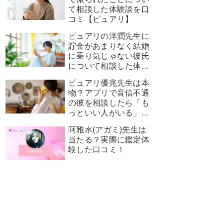
て相談した体験談を口
コミ【ピュアリ】
ピュアリの洋潤先生に
貯金があまりなく結婚
に乗り気じゃない彼氏
について相談した体験
談を口コミ！
ピュアリ優兆先生は本
物？アプリで音信不通
の彼を相談したら「も
っといい人がいる」と
言われた結果…【体験
阿雅水(アガミ)先生は
レポ】
当たる？実際に鑑定体
験した口コミ！