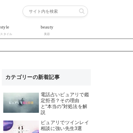
estyle
beauty
フスタイル
美容
カテゴリーの新着記事
電話占いピュアリで鑑
定拒否？その理由
と“本当の”対処法を解
説
ピュアリでツインレイ
相談に強い先生3選