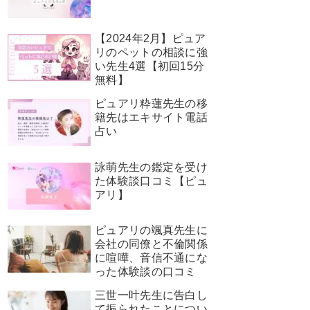
【2024年2月】ピュア
リのペットの相談に強
い先生4選【初回15分
無料】
ピュアリ粋蓮先生の移
籍先はエキサイト電話
占い
詠萌先生の鑑定を受け
た体験談口コミ【ピュ
アリ】
ピュアリの颯真先生に
会社の同僚と不倫関係
に喧嘩、音信不通にな
った体験談の口コミ
三世一叶先生に告白し
て振られたことについ