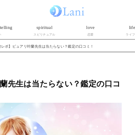
telling
spiritual
love
lif
い
スピリチュアル
恋愛
ライ
験レポ】ピュアリ叶蘭先生は当たらない？鑑定の口コミ！
蘭先生は当たらない？鑑定の口コ