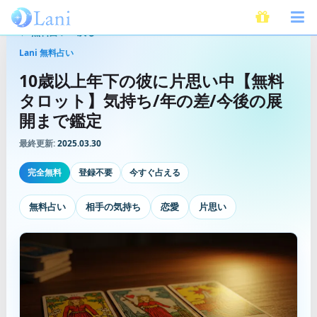
無料占いへ戻る
Lani 無料占い
10歳以上年下の彼に片思い中【無料
タロット】気持ち/年の差/今後の展
開まで鑑定
最終更新:
2025.03.30
完全無料
登録不要
今すぐ占える
無料占い
相手の気持ち
恋愛
片思い