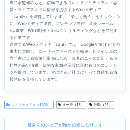
専門家監修のもと、信頼できる占い・スピリチュアル・恋
愛・ライフスタイル情報を提供するWebメディア
「Lani®」を運営しています。「楽しく働く」をミッション
に、Webメディア運営、コンテンツ制作、音楽レーベル、
EC事業、WEB制作・SEOコンサルティングなどを展開す
る企業です。
運営するWebメディア「Lani」では、Googleが掲げる10の
事実に賛同し、ユーザーファーストを徹底。各ジャンルの
専門家による監修記事をはじめ、読者のニーズに応える信
頼性の高い情報、知的な刺激や示唆に富む独自のコンテン
ツを提供しています。常に読者と社会にとって価値ある情
報発信を目指しています。
スピリチュアル（1856）
オーラ（18）
波動（28）
皆さんのシェアが誰かの光になります