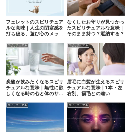
フェレットのスピリチュア
なくしたお守りが見つかっ
ルな意味｜人生の閉塞感を
たスピリチュアルな意味｜
打ち破る、遊び心のメッセ
そのまま持つ？返納する？
ンジャー
スピリチュアル
スピリチュアル
炭酸が飲みたくなるスピリ
眉毛に白髪が生えるスピリ
チュアルな意味｜無性に欲
チュアルな意味｜1本・左
しくなる時の心と体のサイ
右別、福毛との違い
ン
スピリチュアル
スピリチュアル