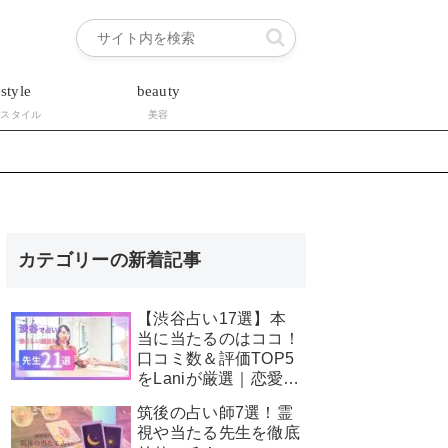
estyle
beauty
フスタイル
美容
カテゴリーの新着記事
【渋谷占い17選】本
当に当たるのはココ！
口コミ数＆評価TOP5
をLaniが厳選｜恋愛・
霊視・安い占いも星空
筑後の占い師7選！霊
こもぴ先生が徹底解
視や当たる先生を徹底
説！