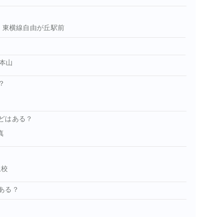
」東横線自由が丘駅前
本山
？
どはある？
真
丘校
ある？