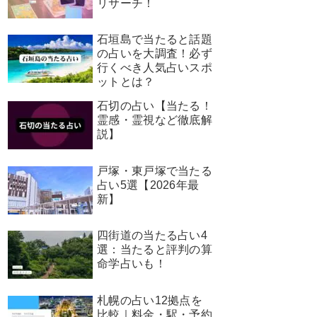
リサーチ！
石垣島で当たると話題
の占いを大調査！必ず
行くべき人気占いスポ
ットとは？
石切の占い【当たる！
霊感・霊視など徹底解
説】
戸塚・東戸塚で当たる
占い5選【2026年最
新】
四街道の当たる占い4
選：当たると評判の算
命学占いも！
札幌の占い12拠点を
比較｜料金・駅・予約