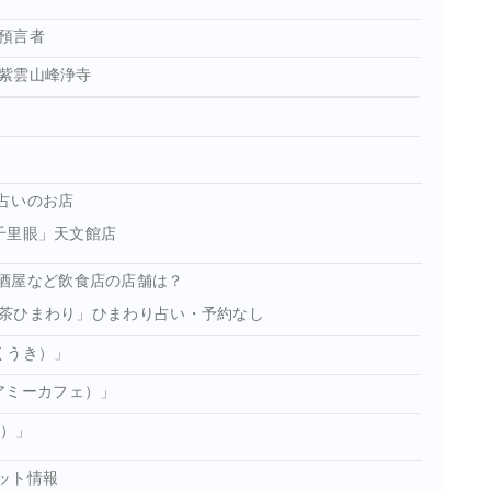
預言者
紫雲山峰浄寺
占いのお店
千里眼」天文館店
酒屋など飲食店の店舗は？
茶ひまわり」ひまわり占い・予約なし
（くうき）」
（アミーカフェ）」
イ）」
ット情報