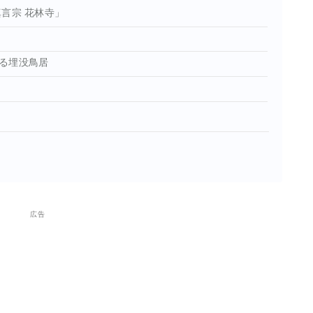
言宗 花林寺」
る埋没鳥居
広告