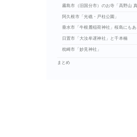
霧島市（旧国分市）のお寺「高野山 真
阿久根市「光礁・戸柱公園」
垂水市「牛根麓稲荷神社」桜島にもあ
日置市「大汝牟遅神社」と千本楠
枕崎市「妙見神社」
まとめ