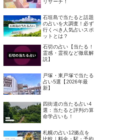
リサーチ！
石垣島で当たると話題
の占いを大調査！必ず
行くべき人気占いスポ
ットとは？
石切の占い【当たる！
霊感・霊視など徹底解
説】
戸塚・東戸塚で当たる
占い5選【2026年最
新】
四街道の当たる占い4
選：当たると評判の算
命学占いも！
札幌の占い12拠点を
比較｜料金・駅・予約