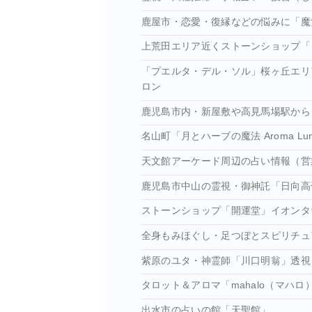
鹿屋市・恋愛・復縁などの悩みに「魔
上荒田エリア近くストーンショップ「
「プエルタ・デル・ソル」桜ヶ丘エリ
ロン
鹿児島市内・新屋敷や高見馬場駅から
名山町「月とハーブの魔法 Aroma L
天文館アーケード周辺の占い情報（営
鹿児島市中山の霊視・御神託「日向高
ストーンショップ「開運堂」イオンタ
全身もみほぐし・足つぼとスピリチュ
紫原のユタ・神霊師「川口明翁」透視
タロット＆アロマ「mahalo（マハ
出水市の占いの館「天聖館」