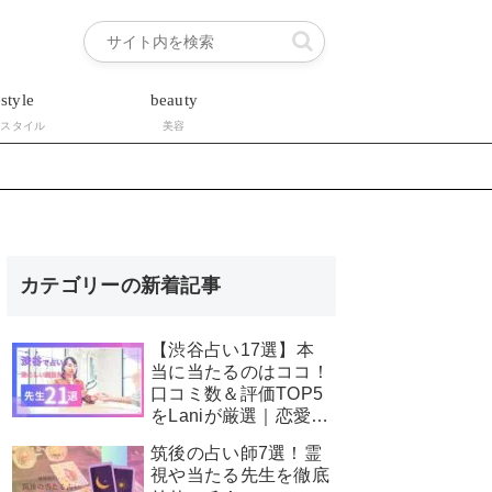
estyle
beauty
フスタイル
美容
カテゴリーの新着記事
【渋谷占い17選】本
当に当たるのはココ！
口コミ数＆評価TOP5
をLaniが厳選｜恋愛・
霊視・安い占いも星空
筑後の占い師7選！霊
こもぴ先生が徹底解
視や当たる先生を徹底
説！