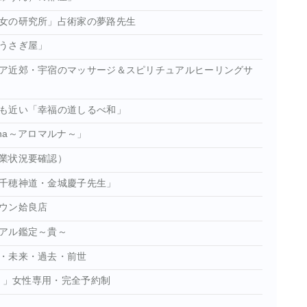
女の研究所」占術家の夢路先生
うさぎ屋」
ア近郊・宇宿のマッサージ＆スピリチュアルヒーリングサ
も近い「幸福の道しるべ和」
una～アロマルナ～」
業状況要確認）
千穂神道・金城慶子先生」
ウン姶良店
アル鑑定～貴～
・未来・過去・前世
ロ）」女性専用・完全予約制