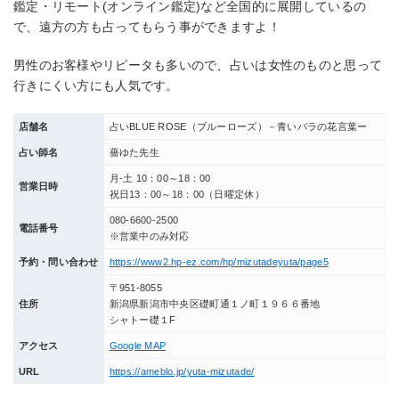
鑑定・リモート(オンライン鑑定)など全国的に展開しているの
で、遠方の方も占ってもらう事ができますよ！
男性のお客様やリピータも多いので、占いは女性のものと思って
行きにくい方にも人気です。
店舗名
占いBLUE ROSE（ブルーローズ）－青いバラの花言葉ー
占い師名
薔ゆた先生
月-土 10：00～18：00
営業日時
祝日13：00～18：00（日曜定休）
080-6600-2500
電話番号
※営業中のみ対応
予約・問い合わせ
https://www2.hp-ez.com/hp/mizutadeyuta/page5
〒951-8055
住所
新潟県新潟市中央区礎町通１ノ町１９６６番地
シャトー礎１F
アクセス
Google MAP
URL
https://ameblo.jp/yuta-mizutade/