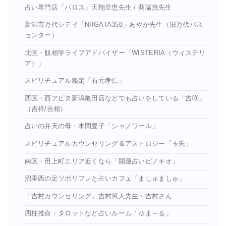
占い専門店「パロス」天翔皇恵先生 / 葵瑞洸先生
新潟市万代シテイ「NIIGATA358」あやか先生（旧万代バス
センター）
北区・観相学ライフアドバイザー「WISTERIA（ウィステリ
ア）」
スピリチュアル鑑定「石元孝仁」
西区・西アピタ新潟亀田店などでも占いをしている「吉咲」
（吉祥/吉相）
占いの弁天の母・本間豊子「シャノワール」
スピリチュアルカウンセリング＆アストロジー「玉朱」
南区・田上町エリア近くなら「開運占いピノキオ」
沼垂西の足ツボリフレと占いカフェ「ましゅましゅ」
「吉村カウンセリング」吉村篤人先生・吉村さん
四柱推命・タロットなど占いルーム「ゆま～る」