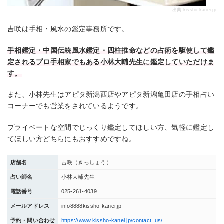
出典:
kissho-kanei.jp
吉咲は手相・風水の鑑定事務所です。
手相鑑定・中国伝統風水鑑定・四柱推命などの占術を駆使して鑑
定されるプロ手相家でもある小林大輔先生に鑑定していただけま
す。
また、小林先生はアピタ新潟西店やアピタ新潟亀田店の手相占い
コーナーでも営業をされているようです。
プライベートな空間でじっくり鑑定してほしい方、気軽に鑑定し
てほしい方どちらにもおすすめですね。
店舗名
吉咲（きっしょう）
占い師名
小林大輔先生
電話番号
025-261-4039
メールアドレス
info8888kissho-kanei.jp
予約・問い合わせ
https://www.kissho-kanei.jp/contact_us/