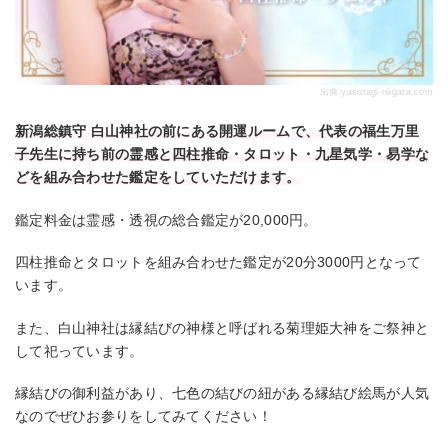
出典:
yasuragi-niigata.com
新潟総鎮守 白山神社の前にある開運ルームで、代表の福生万里
子先生に持ち前の霊感と四柱推命・タロット・九星気学・易学な
どを組み合わせた鑑定をしていただけます。
鑑定料金は霊感・透視の総合鑑定が20,000円。
四柱推命とタロットを組み合わせた鑑定が20分3000円となって
います。
また、白山神社は縁結びの神様と呼ばれる菊理姫大神をご祭神と
して祀っています。
縁結びの御利益があり、七色の結びの紐がある縁結び絵馬が人気
なのでぜひお参りをしてみてください！