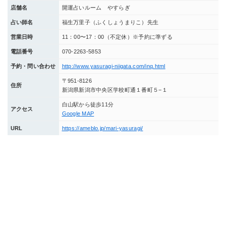
店舗名
開運占いルーム やすらぎ
占い師名
福生万里子（ふくしょうまりこ）先生
営業日時
11：00〜17：00（不定休）※予約に準ずる
電話番号
070-2263-5853
予約・問い合わせ
http://www.yasuragi-niigata.com/inq.html
〒951-8126
住所
新潟県新潟市中央区学校町通１番町５−１
白山駅から徒歩11分
アクセス
Google
MAP
URL
https://ameblo.jp/mari-yasuragi/