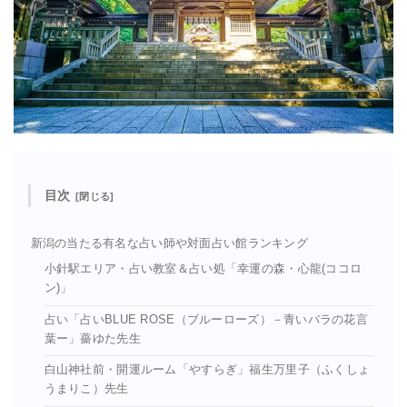
目次
新潟の当たる有名な占い師や対面占い館ランキング
小針駅エリア・占い教室＆占い処「幸運の森・心龍(ココロ
ン)」
占い「占いBLUE ROSE（ブルーローズ）－青いバラの花言
葉ー」薔ゆた先生
白山神社前・開運ルーム「やすらぎ」福生万里子（ふくしょ
うまりこ）先生