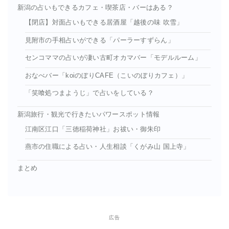
新潟の占いもできるカフェ・喫茶店・バーはある？
【閉店】対面占いもできる居酒屋「越後の味 吹雪」
見附市の手相占いができる「パーラーすずらん」
センコママの占いが凄い古町オカマバー「モデルルーム」
おなべバー「koiのぼりCAFE（こいのぼりカフェ）」
「笑喰処つまようじ」で占いをしている？
新潟旅行・観光で行きたいパワースポット情報
江南区江口「三徳稲荷神社」お祓い・御朱印
燕市の住職による占い・人生相談「くがみ山 国上寺」
まとめ
広告