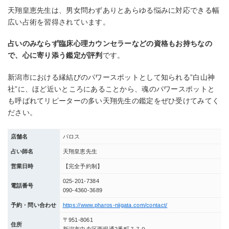
天翔皇恵先生は、男女問わずありとあらゆる悩みに対応できる幅
広い占術を習得されています。
占いのみならず臨床心理カウンセラーなどの資格もお持ちなの
で、心に寄り添う鑑定が評判
です。
新潟市における縁結びのパワースポットとして知られる”白山神
社”に、ほど近いところにあることから、魂のパワースポットと
も呼ばれてリピーターの多い天翔先生の鑑定をぜひ受けてみてく
ださい。
店舗名
パロス
占い師名
天翔皇恵先生
営業日時
【完全予約制】
025-201-7384
電話番号
090-4360-3689
予約・問い合わせ
https://www.pharos-niigata.com/contact/
〒951-8061
住所
新潟市中央区西堀通2番町７７９