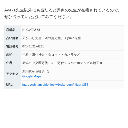
Ayaka先生以外にも当たると評判の先生が在籍されているので、
ぜひ占っていただいてみてください。
店舗名
NIIGATA358
占い師名
天かいり先生、四つ薔先生、Ａyaka先生
電話番号
070-1321-4228
占術
手相・四柱推命・タロット・カバラなど
住所
新潟市中央区万代1-3-10万代シルバーホテルビル地下1F
新潟駅から徒歩8分
アクセス
Google Maps
URL
https://shitamichioffice.wixsite.com/niigata358