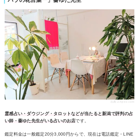
バラの花言葉ー」薔ゆた先生
出典:
2.hp-ez.com
霊感占い・ダウジング・タロットなどが当たると新潟で評判の占
い師・薔ゆた先生がいる占いのお店
です。
鑑定料金は一般鑑定20分3,000円からで、現在は電話鑑定・LINE