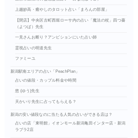
上越妙高・癒やしのタロット占い「まろんの部屋」
【閉店】中央区古町西堀ローサ内の占い「魔法の杖」四つ薔
（よつば）先生
一見さんお断り？アンビションにいた占い師
霊視占いの明道先生
ファミーユ
新潟駅南エリアの占い「PeachPlan」
占いの値段・カップル料金や時間
悠 (ゆう)先生
天かいり先生に占ってもらえる？
新潟の安い値段なのに当たる人気の占いができる店は？
占いの店「東明館」イオンモール新潟亀田インター店・新潟
ラブラ2店