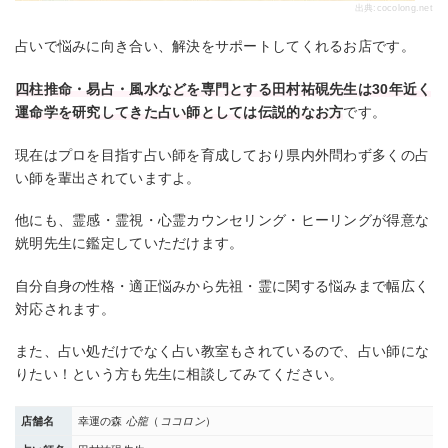
出典:
cocolong.net
占いで悩みに向き合い、解決をサポートしてくれるお店です。
四柱推命・易占・風水などを専門とする田村祐硯先生は30年近く
運命学を研究してきた占い師としては伝説的なお方
です。
現在はプロを目指す占い師を育成しており県内外問わず多くの占
い師を輩出されていますよ。
他にも、​霊感・霊視・心霊カウンセリング・ヒーリングが得意な
姯明先生に鑑定していただけます。
自分自身の性格・適正悩みから先祖・霊に関する悩みまで幅広く
対応されます。
また、占い処だけでなく占い教室もされているので、占い師にな
りたい！という方も先生に相談してみてください。
店舗名
幸運の森
心龍
（
ココロン
）