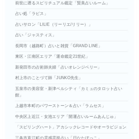
前世に遡るスピリチュアル鑑定「賢美占いルーム」
占い処「ラピス」
占いサロン「LILIE（リーリエ/リリー）」
占い「ジャスティス」
長岡市（越路町）占いと雑貨「GRAND LINE」
東区・江南区エリア「運命鑑定21世紀」
新発田市の占術師夫婦「占いオレンジベリー」
村上市のことづて師「JUNKO先生」
五泉市の美容室・新津ベルシティ「カミュのタロット占い
館」
上越市本町のパワーストーン＆占い「ラムセス」
中央区上近江・女池エリア「開運占いルームあんじゅ」
「スピリングハート」アカシックレコードやオーラビジョン
三条市直江町の霊感霊視占い「日なたぼっこ」