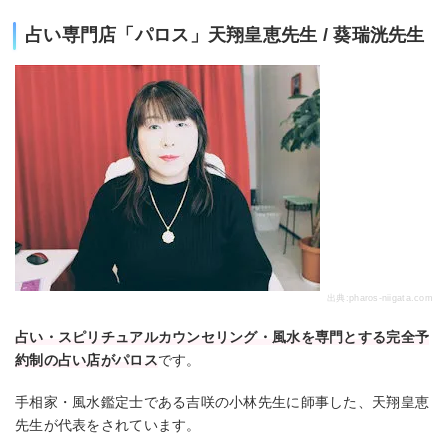
占い専門店「パロス」天翔皇恵先生 / 葵瑞洸先生
出典:
pharos-niigata.com
占い・スピリチュアルカウンセリング・風水を専門とする完全予
約制の占い店がパロス
です。
手相家・風水鑑定士である吉咲の小林先生に師事した、天翔皇恵
先生が代表をされています。