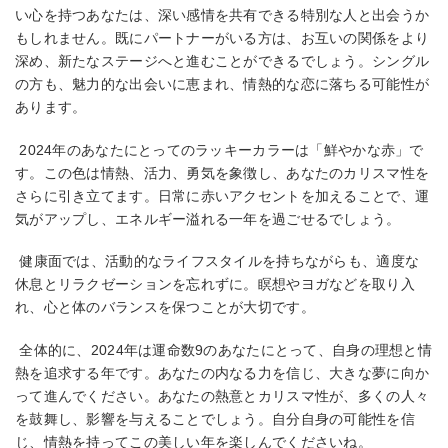
い心を持つあなたは、深い感情を共有できる特別な人と出会うか
もしれません。既にパートナーがいる方は、お互いの関係をより
深め、新たなステージへと進むことができるでしょう。シングル
の方も、魅力的な出会いに恵まれ、情熱的な恋に落ちる可能性が
あります。
​​ 2024年のあなたにとってのラッキーカラーは「鮮やかな赤」で
す。この色は情熱、活力、勇気を象徴し、あなたのカリスマ性を
さらに引き立てます。日常に赤いアクセントを加えることで、運
気がアップし、エネルギー溢れる一年を過ごせるでしょう。
​​ 健康面では、活動的なライフスタイルを持ちながらも、適度な
休息とリラクゼーションを忘れずに。瞑想やヨガなどを取り入
れ、心と体のバランスを保つことが大切です。
​​ 全体的に、2024年は運命数9のあなたにとって、自身の理想と情
熱を追求する年です。あなたの内なる力を信じ、大きな夢に向か
って進んでください。あなたの熱意とカリスマ性が、多くの人々
を鼓舞し、影響を与えることでしょう。自分自身の可能性を信
じ、情熱を持ってこの美しい年を楽しんでくださいね。