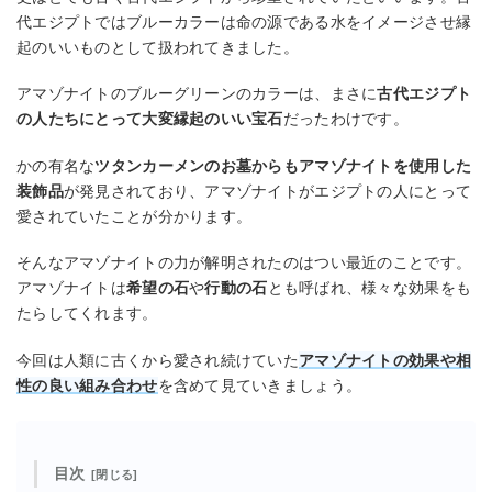
代エジプトではブルーカラーは命の源である水をイメージさせ縁
起のいいものとして扱われてきました。
アマゾナイトのブルーグリーンのカラーは、まさに
古代エジプト
の人たちにとって大変縁起のいい宝石
だったわけです。
かの有名な
ツタンカーメンのお墓からもアマゾナイトを使用した
装飾品
が発見されており、アマゾナイトがエジプトの人にとって
愛されていたことが分かります。
そんなアマゾナイトの力が解明されたのはつい最近のことです。
アマゾナイトは
希望の石
や
行動の石
とも呼ばれ、様々な効果をも
たらしてくれます。
今回は人類に古くから愛され続けていた
アマゾナイトの効果や相
性の良い組み合わせ
を含めて見ていきましょう。
目次