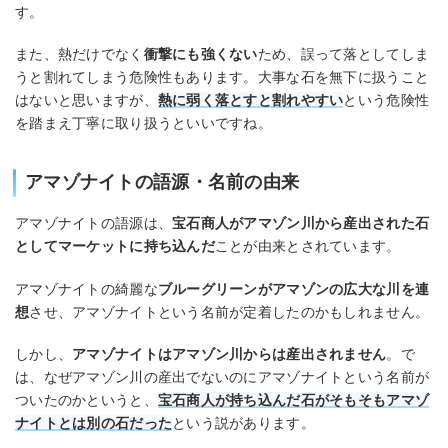
す。
また、熱だけでなく
衝撃にも強くない
ため、誤って落としてしま
うと割れてしまう危険性もあります。大事な石を無下に扱うこと
はないと思いますが、
熱に弱く落とすと割れやすい
という危険性
を踏まえ丁寧に取り扱うといいですね。
アマゾナイトの語源・名前の由来
アマゾナイトの語源は、
宝石商人がアマゾン川から産出された石
としてマーケットに持ち込んだ
ことが由来とされています。
アマゾナイトの綺麗な
ブルーグリーンがアマゾンの広大な川を連
想
させ、アマゾナイトという名前が定着したのかもしれません。
しかし、
アマゾナイトはアマゾン川からは産出されません
。で
は、なぜアマゾン川の産出でないのにアマゾナイトという名前が
ついたのかというと、
宝石商人が持ち込んだ石がそもそもアマゾ
ナイトとは別の石だった
という説があります。