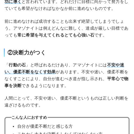
功に導く
と言われています。どれだけに目標に向かって努力をし
ていても希望がなければなかなか前に進めないものです。
前に進めなければ成功することも出来ず絶望してしまうでしょ
う。アマゾナイトは例えどんなに難しく、達成が厳しい目標であ
っても
常に希望を与えてくれるとても心強い石
です。
②決断力がつく
「
行動の石
」と呼ばれるだけあり、アマゾナイトには
不安や迷
い、優柔不断をなくす効果
があります。不安や迷い、優柔不断を
なくすことにより、自分が進むべき道が指し示され、
平常心で物
事を決断
できるようになります。
人間にとって、不安や迷い、優柔不断というものは正しい判断を
遠ざけるものです。
こんな人におすすめ
自分が優柔不断だと感じる方
これから大きな決断をしなくてはならない方