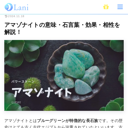
ホーム
スピリチュアル
パワーストーン
アマゾナイトの意味・石言葉・
2024.11.18
アマゾナイトの意味・石言葉・効果・相性を
解説！
アマゾナイトとは
ブルーグリーンが特徴的な長石族
です。その歴
史はとても古く古代エジプトから珍重されていたといいます。古