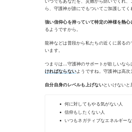
いつでもあなたを、災難から防いでくれ、
ら、守護神が誰にでもついてご加護してく
強い信仰心を持っていて特定の神様を熱心
るようですから。
龍神などは普段から私たちの近くに居るの
います。
つまりは…守護神のサポートが欲しいなら
ければならない
ようですね。守護神は高次
自分自身のレベルも上げない
といけないと
何に対してもやる気がない人
信仰もしたくない人
いつもネガティブなエネルギー