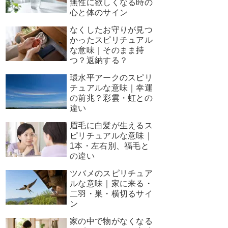
無性に欲しくなる時の
心と体のサイン
なくしたお守りが見つ
かったスピリチュアル
な意味｜そのまま持
つ？返納する？
環水平アークのスピリ
チュアルな意味｜幸運
の前兆？彩雲・虹との
違い
眉毛に白髪が生えるス
ピリチュアルな意味｜
1本・左右別、福毛と
の違い
ツバメのスピリチュア
ルな意味｜家に来る・
二羽・巣・横切るサイ
ン
家の中で物がなくなる