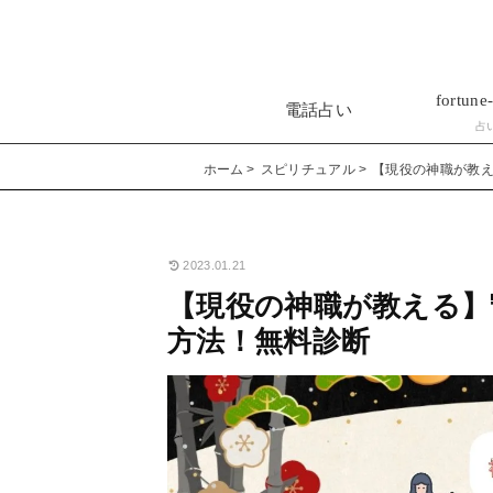
fortune-
電話占い
占
ホーム
スピリチュアル
【現役の神職が教
2023.01.21
【現役の神職が教える】
方法！無料診断