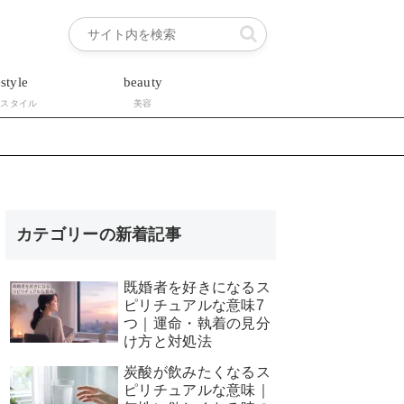
estyle
beauty
フスタイル
美容
カテゴリーの新着記事
既婚者を好きになるス
ピリチュアルな意味7
つ｜運命・執着の見分
け方と対処法
炭酸が飲みたくなるス
ピリチュアルな意味｜