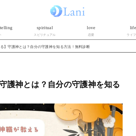
telling
spiritual
love
lif
い
スピリチュアル
恋愛
ライ
える】守護神とは？自分の守護神を知る方法！無料診断
守護神とは？自分の守護神を知る