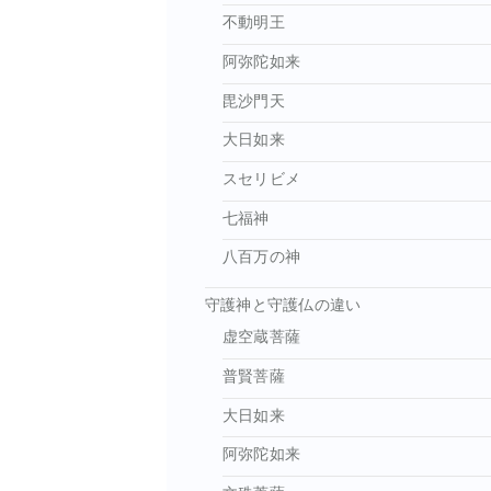
不動明王
阿弥陀如来
毘沙門天
大日如来
スセリビメ
七福神
八百万の神
守護神と守護仏の違い
虚空蔵菩薩
普賢菩薩
大日如来
阿弥陀如来