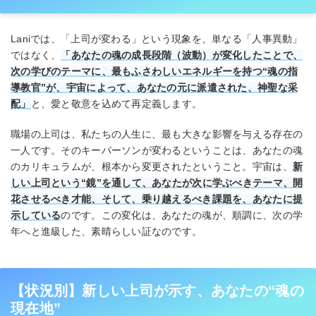
Laniでは、「上司が変わる」という現象を、単なる「人事異動」
ではなく、
「あなたの魂の成長段階（波動）が変化したことで、
次の学びのテーマに、最もふさわしいエネルギーを持つ“魂の指
導教官”が、宇宙によって、あなたの元に派遣された、神聖な采
配」
と、愛と敬意を込めて再定義します。
職場の上司は、私たちの人生に、最も大きな影響を与える存在の
一人です。そのキーパーソンが変わるということは、あなたの魂
のカリキュラムが、根本から変更されたということ。宇宙は、
新
しい上司という“鏡”を通して、あなたが次に学ぶべきテーマ、開
花させるべき才能、そして、乗り越えるべき課題を、あなたに提
示している
のです。この変化は、あなたの魂が、順調に、次の学
年へと進級した、素晴らしい証なのです。
【状況別】新しい上司が示す、あなたの“魂の
現在地”