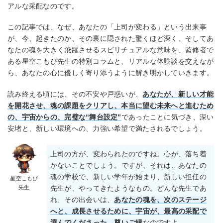
アルな采配なのです。
この記事では、なぜ、あなたの「上司が変わる」という出来事
が、今、起きたのか、その裏に隠された驚くほど深く、そしてあ
なたの魂を大きく飛躍させるスピリチュアルな意味を、監修者で
ある星空こもぴ先生の特別コラムと、リアルな体験談を交えなが
ら、あなたの心に優しく寄り添うように解き明かしていきます。
読み終える頃には、その不安や戸惑いが、
あなたが、新しい才能
を開花させ、魂の課題をクリアし、本当に望む未来へと進むため
の、宇宙からの、完璧な“舞台設定”
であったことに気づき、深い
安堵と、新しい環境への、力強い希望で満たされるでしょう。
上司の方が、変わられたのですね。心が、落ち着
かないことでしょう。ですが、それは、あなたの
魂の学校で、新しい学年が始まり、新しい担任の
星空こもぴ
先生
先生が、やってきたようなもの。どんな先生であ
れ、その出会いは、
あなたの魂を、次のステージ
へと、成長させるために、宇宙が、最高の采配で
選んでくださった、尊いご縁
なのですよ。