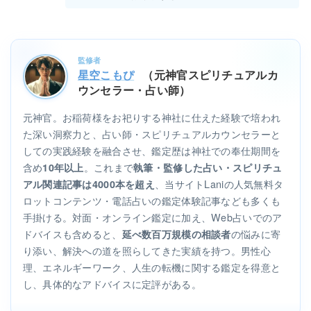
監修者
星空こもぴ
（元神官スピリチュアルカ
ウンセラー・占い師）
元神官。お稲荷様をお祀りする神社に仕えた経験で培われ
た深い洞察力と、占い師・スピリチュアルカウンセラーと
しての実践経験を融合させ、鑑定歴は神社での奉仕期間を
含め
。これまで
10年以上
執筆・監修した占い・スピリチュ
、当サイトLaniの人気無料タ
アル関連記事は4000本を超え
ロットコンテンツ・電話占いの鑑定体験記事なども多くも
手掛ける。対面・オンライン鑑定に加え、Web占いでのア
ドバイスも含めると、
の悩みに寄
延べ数百万規模の相談者
り添い、解決への道を照らしてきた実績を持つ。男性心
理、エネルギーワーク、人生の転機に関する鑑定を得意と
し、具体的なアドバイスに定評がある。