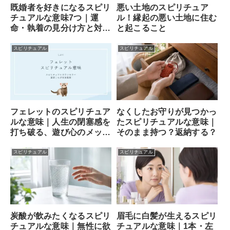
既婚者を好きになるスピリ
悪い土地のスピリチュア
チュアルな意味7つ｜運
ル！縁起の悪い土地に住む
命・執着の見分け方と対処
と起こること
法
スピリチュアル
スピリチュアル
フェレットのスピリチュア
なくしたお守りが見つかっ
ルな意味｜人生の閉塞感を
たスピリチュアルな意味｜
打ち破る、遊び心のメッセ
そのまま持つ？返納する？
ンジャー
スピリチュアル
スピリチュアル
炭酸が飲みたくなるスピリ
眉毛に白髪が生えるスピリ
チュアルな意味｜無性に欲
チュアルな意味｜1本・左