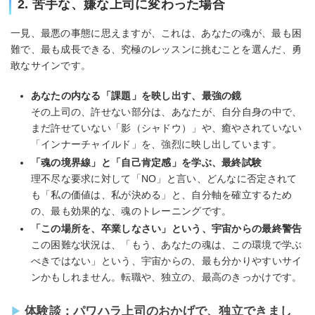
2. 苦手な、嫌な上司に変わった場合
一見、最悪の事態に思えますが、これは、あなたの魂が、最も困
難で、最も成長できる、究極のレッスンに挑むことを選んだ、勇
敢なサインです。
あなたの内なる「課題」を映し出す、最強の鏡
その上司の、許せない部分は、あなたが、自分自身の中で、
まだ許せていない「影（シャドウ）」や、癒やされていない
「インナーチャイルド」を、強烈に映し出しています。
「魂の境界線」と「自己肯定感」を学ぶ、最終試験
理不尽な要求に対して「NO」と言い、どんなに否定されて
も「私の価値は、私が決める」と、自分軸を確立するため
の、最も効果的な、魂のトレーニングです。
「この場所を、卒業しなさい」という、宇宙からの最終警告
この困難な状況は、「もう、あなたの魂は、この環境で学ぶ
べきではない」という、宇宙からの、最も分かりやすいサイ
ンかもしれません。転職や、独立の、最高のきっかけです。
体験談：パワハラ上司のおかげで、独立できまし