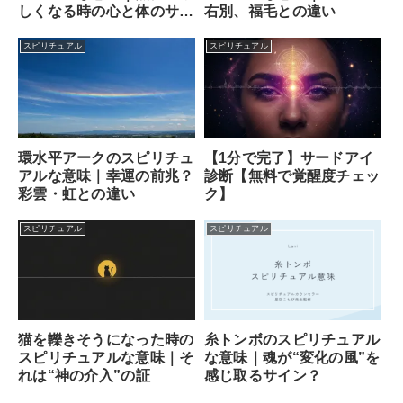
しくなる時の心と体のサイ
右別、福毛との違い
ン
スピリチュアル
スピリチュアル
【1分で完了】サードアイ
環水平アークのスピリチュ
診断【無料で覚醒度チェッ
アルな意味｜幸運の前兆？
ク】
彩雲・虹との違い
スピリチュアル
スピリチュアル
猫を轢きそうになった時の
糸トンボのスピリチュアル
スピリチュアルな意味｜そ
な意味｜魂が“変化の風”を
れは“神の介入”の証
感じ取るサイン？