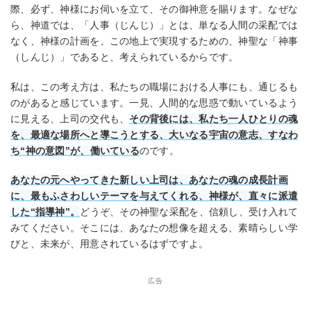
際、必ず、神様にお伺いを立て、その御神意を賜ります。なぜな
ら、神道では、「人事（じんじ）」とは、単なる人間の采配では
なく、神様の計画を、この地上で実現するための、神聖な「神事
（しんじ）」であると、考えられているからです。
私は、この考え方は、私たちの職場における人事にも、通じるも
のがあると感じています。一見、人間的な思惑で動いているよう
に見える、上司の交代も、
その背後には、私たち一人ひとりの魂
を、最適な場所へと導こうとする、大いなる宇宙の意志、すなわ
ち“神の意図”が、働いている
のです。
あなたの元へやってきた新しい上司は、あなたの魂の成長計画
に、最もふさわしいテーマを与えてくれる、神様が、直々に派遣
した“指導神”。
どうぞ、その神聖な采配を、信頼し、受け入れて
みてください。そこには、あなたの想像を超える、素晴らしい学
びと、未来が、用意されているはずですよ。
広告