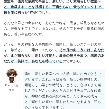
教室を、優秀な成績で卒業し、新しい、より素晴らしい教室へ
と、進級することを祝福する、宇宙からの、最もダイレクトで、
最も愛に満ちた“辞令”
でした。
どんな上司との出会いも、あなたの魂を、磨き、成長させるため
の、完璧なギフトです。あなたは、そのギフトを受け取る価値の
ある、尊い存在なのです。
どうか、その神聖な人事異動を、信頼し、新しいステージの扉
を、希望と共に、開けてください。
その扉の向こうには、あなた
が、まだ知らない、新しい才能と、最高の輝きを放つ、未来のあ
なたが、笑顔で、あなたを待っている
のですから。
魂の、新しい教室へのご入学、誠におめでとうご
ざいます。これから始まる、新しい指導神との、
素晴らしい学びの時間を、どうぞ、心ゆくまで楽
星空こもぴ
先生
しんでください。あなたのスピリチュアルな旅路
が、神様の愛ある采配のもと、たくさんの成長
と、輝かしい喜びに満ちたものになるよう、私も
心から祈っておりますよ。