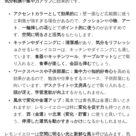
気分転換
や
集中力アップ
に効果的です。
アクセントカラーとして効果的に：
壁一面など広範囲に使う
と刺激が強すぎる場合があるので、
クッション
や
小物
、
アー
ト
、
一輪挿しの花
などで
ポイント的に使う
のがおすすめで
す。
空間に明るさと活気
をもたらします。
キッチンやダイニングに：
清潔感
があり、
気分をリフレッシ
ュ
させるレモンイエローは、キッチンやダイニングにも適し
ています。
食器
や
キッチンツール
、
テーブルマット
などで取
り入れると、
食事が楽しく、会話も弾む
でしょう。
ワークスペースや子供部屋に：
集中力
や
知的好奇心
を高める
効果があるので、勉強や仕事をするスペース、子供部屋にも
向いています。
デスクライト
や
文房具
などで取り入れると、
頭が冴え、学習意欲が向上
するかもしれません。
風水で変化や金運アップ：
風水では黄色系は金運に良いとさ
れますが、レモンイエローは特に
変化を促す力
も持つとされ
ます。
西（金運）
や
北東（変化・貯蓄）
に使うと良いでしょ
う。
停滞した運気を動かすきっかけ
になるかもしれません。
レモンイエローは
空間に明るい光と新鮮な風
を呼び込みます。気