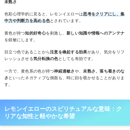
未熟さ
色彩心理学的に見ると、レモンイエローは
思考をクリアにし、集
中力や判断力を高める色
とされています。
黄色が持つ
知的好奇心
を刺激し、
新しい知識や情報へのアンテナ
を鋭敏にします。
目立つ色であることから
注意を喚起する効果
があり、気分をリフ
レッシュさせる
気分転換の色
としても有効です。
一方で、黄色系の色が持つ
神経過敏さ
や、
未熟さ、落ち着きのな
さ
といったネガティブな側面も、時に顔を覗かせることがありま
す。
レモンイエローのスピリチュアルな意味：ク
リアな知性と軽やかな希望