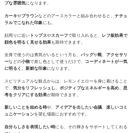
プな雰囲気
になります。
カーキ
や
ブラウン
などのアースカラーと組み合わせると、
ナチュ
ラルでこなれた印象
にも。
顔周りに近い
トップス
や
スカーフ
で取り入れると、
レフ板効果で
顔色を明るく見せる効果
も期待できます。
全身で使うのは勇気がいるという方も、
バッグ
や
靴
、
アクセサリ
ー
などの
小物
で差し色として使うだけで、
コーディネートが一気
に明るく、新鮮な印象
になります。
スピリチュアルな観点からは、レモンイエローを身に着けること
で、
気分をリフレッシュし、ポジティブなエネルギーを高め、思
考をクリアにする効果
が期待できます。
新しいことを始める時
や、
アイデアを出したい会議
、
楽しいコミ
ュニケーション
を望む場面におすすめです。
自分らしさを表現したい時
にも、その輝きをサポートしてくれる