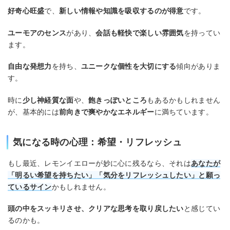
好奇心旺盛
で、
新しい情報や知識を吸収するのが得意
です。
ユーモアのセンス
があり、
会話も軽快で楽しい雰囲気
を持ってい
ます。
自由な発想力
を持ち、
ユニークな個性を大切にする
傾向がありま
す。
時に
少し神経質な面
や、
飽きっぽいところ
もあるかもしれません
が、基本的には
前向きで爽やかなエネルギー
に満ちています。
気になる時の心理：希望・リフレッシュ
もし最近、レモンイエローが妙に心に残るなら、それは
あなたが
「明るい希望を持ちたい」「気分をリフレッシュしたい」と願っ
ているサイン
かもしれません。
頭の中をスッキリさせ、クリアな思考を取り戻したい
と感じてい
るのかも。