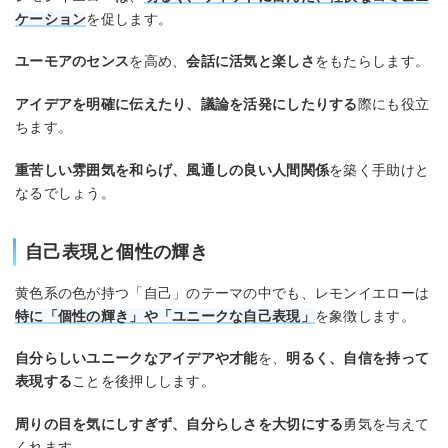
ケーション
を促します。
ユーモアのセンス
を高め、
会話に活気と楽しさ
をもたらします。
アイデアを明確に伝えたり、議論を活発にしたりする
際にも役立
ちます。
重苦しい雰囲気を和らげ、風通しの良い人間関係
を築く手助けと
なるでしょう。
自己表現と個性の輝き
黄色系の色が持つ「自己」のテーマの中でも、レモンイエローは
特に「個性の輝き」や「ユニークな自己表現」
を象徴します。
自分らしいユニークなアイデアや才能
を、
明るく、自信を持って
表現する
ことを後押しします。
周りの目を気にしすぎず、自分らしさを大切にする
勇気を与えて
くれます。