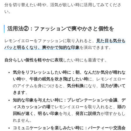
分を切り替えたい時や、活気が欲しい時に活用してみてくださ
い。
活用法②：ファッションで爽やかさと個性を
レモンイエローをファッションに取り入れると、
見た目も気分も
パッと明るくなり、爽やかで知的な印象
を演出できます。
自分らしい個性を軽やかに表現
したい時にも最適です。
気分をリフレッシュしたい時に：
朝、なんだか気分が晴れな
い時
や、
午後の眠気を吹き飛ばしたい時
に、レモンイエロー
のアイテムを身につけると、
気分転換
になり、
活力が湧いて
きます
。
知的な印象を与えたい時に：
プレゼンテーション
や
会議
、
デ
ィスカッションの場
でレモンイエローを取り入れると、
頭の
回転が速く、明るい印象
を与え、
発言に説得力
が増すかもし
れません。
コミュニケーションを楽しみたい時に：
パーティー
や
交流会