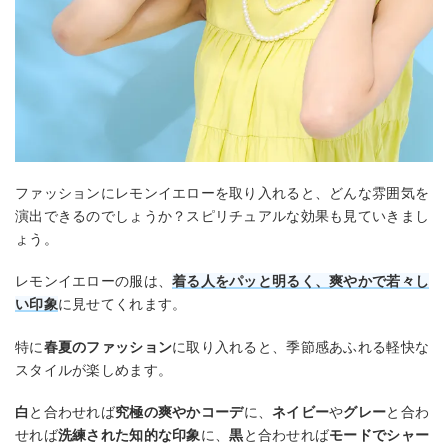
ファッションにレモンイエローを取り入れると、どんな雰囲気を
演出できるのでしょうか？スピリチュアルな効果も見ていきまし
ょう。
レモンイエローの服は、
着る人をパッと明るく、爽やかで若々し
い印象
に見せてくれます。
特に
春夏のファッション
に取り入れると、季節感あふれる軽快な
スタイルが楽しめます。
白
と合わせれば
究極の爽やかコーデ
に、
ネイビー
や
グレー
と合わ
せれば
洗練された知的な印象
に、
黒
と合わせれば
モードでシャー