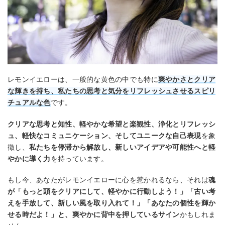
レモンイエローは、一般的な黄色の中でも特に
爽やかさとクリア
な輝きを持ち、私たちの思考と気分をリフレッシュさせるスピリ
チュアルな色
です。
クリアな思考と知性、軽やかな希望と楽観性、浄化とリフレッシ
ュ、軽快なコミュニケーション、そしてユニークな自己表現
を象
徴し、
私たちを停滞から解放し、新しいアイデアや可能性へと軽
やかに導く力
を持っています。
もし今、あなたがレモンイエローに心を惹かれるなら、それは
魂
が「もっと頭をクリアにして、軽やかに行動しよう！」「古い考
えを手放して、新しい風を取り入れて！」「あなたの個性を輝か
せる時だよ！」と、爽やかに背中を押しているサイン
かもしれま