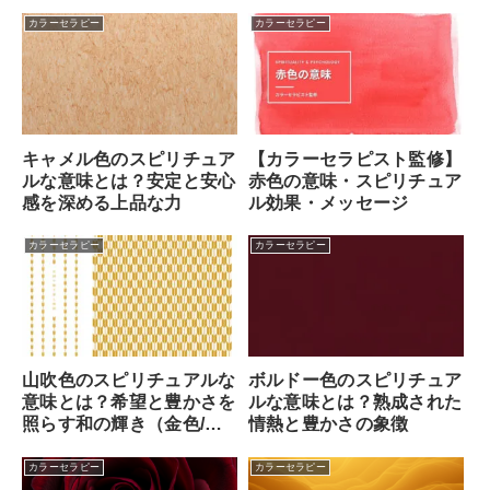
を読み解く
カラーセラピー
カラーセラピー
キャメル色のスピリチュア
【カラーセラピスト監修】
ルな意味とは？安定と安心
赤色の意味・スピリチュア
感を深める上品な力
ル効果・メッセージ
カラーセラピー
カラーセラピー
山吹色のスピリチュアルな
ボルドー色のスピリチュア
意味とは？希望と豊かさを
ルな意味とは？熟成された
照らす和の輝き（金色/黄
情熱と豊かさの象徴
色との違いも解説）
カラーセラピー
カラーセラピー