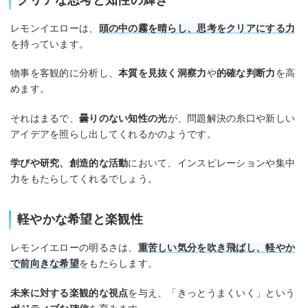
レモンイエローは、
頭の中の霧を晴らし、思考をクリアにする力
を持っています。
物事を客観的に分析し、
本質を見抜く洞察力
や
的確な判断力
を高
めます。
それはまるで、
曇りのない知性の光
が、問題解決の糸口や新しい
アイデアを照らし出してくれるかのようです。
学びや研究、創造的な活動
において、インスピレーションや集中
力をもたらしてくれるでしょう。
軽やかな希望と楽観性
レモンイエローの明るさは、
重苦しい気分を吹き飛ばし、軽やか
で前向きな希望
をもたらします。
未来に対する楽観的な視点
を与え、「きっとうまくいく」という