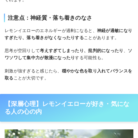
注意点：神経質・落ち着きのなさ
レモンイエローのエネルギーが過剰になると、
神経が過敏になり
すぎたり、落ち着きがなくなったりする
ことがあります。
思考が空回りして
考えすぎてしまったり、批判的になったり
、
ソ
ワソワして集中力が散漫になったり
する可能性も。
刺激が強すぎると感じたら、
穏やかな色を取り入れてバランスを
取る
ことが大切です。
【深層心理】レモンイエローが好き・気にな
る人の心の内