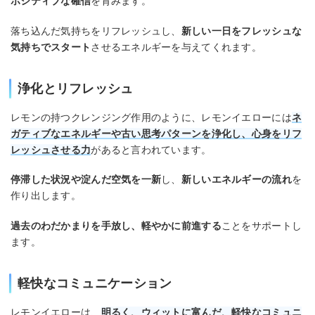
ポジティブな確信
を育みます。
落ち込んだ気持ちをリフレッシュし、
新しい一日をフレッシュな
気持ちでスタート
させるエネルギーを与えてくれます。
浄化とリフレッシュ
レモンの持つクレンジング作用のように、レモンイエローには
ネ
ガティブなエネルギーや古い思考パターンを浄化し、心身をリフ
レッシュさせる力
があると言われています。
停滞した状況や淀んだ空気を一新
し、
新しいエネルギーの流れ
を
作り出します。
過去のわだかまりを手放し、軽やかに前進する
ことをサポートし
ます。
軽快なコミュニケーション
レモンイエローは、
明るく、ウィットに富んだ、軽快なコミュニ