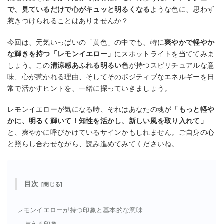
で、見ているだけで心がキュッと明るくなる
ような色に、思わず
惹きつけられることはありませんか？
今回は、元気いっぱいの「黄色」の中でも、特に
爽やかで軽やか
な輝きを持つ「レモンイエロー」
にスポットライトを当ててみま
しょう。この
清涼感あふれる明るい色
が持つスピリチュアルな意
味、心が惹かれる理由、そしてそのポジティブなエネルギーを日
常で活かすヒントを、一緒に探っていきましょう。
レモンイエローが気になる時、それはあなたの魂が
「もっと軽や
かに、明るく輝いて！知性を活かし、新しい風を取り入れて」
と、爽やかに呼びかけているサインかもしれません。ご自身の心
と照らし合わせながら、読み進めてみてくださいね。
目次
レモンイエローが持つ印象と基本的な意味