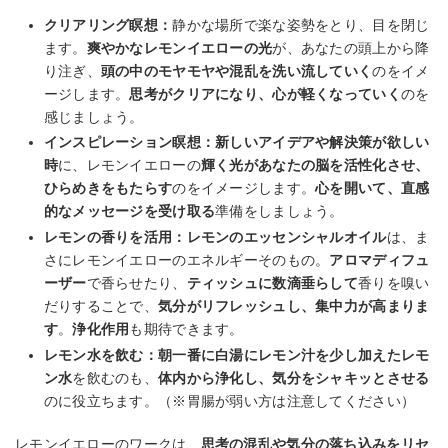
クリアリング瞑想：
静かな場所で楽な姿勢をとり、目を閉じ
ます。
爽やかなレモンイエローの光
が、あなたの頭上から降
り注ぎ、
頭の中のモヤモヤや混乱を洗い流していく
のをイメ
ージします。
思考がクリアになり、心が軽くなっていく
のを
感じましょう。
インスピレーション瞑想：
新しいアイデアや解決策が欲しい
時
に、レモンイエローの
輝く光があなたの脳を活性化させ、
ひらめきをもたらす
のをイメージします。
心を開いて、直感
的なメッセージを受け取る
準備をしましょう。
レモンの香りを活用：
レモンのエッセンシャルオイル
は、ま
さにレモンイエローのエネルギーそのもの。
アロマディフュ
ーザー
で香らせたり、
ティッシュに数滴垂らして
香りを嗅い
だりすることで、
気分がリフレッシュし、集中力が高まりま
す
。
浄化作用
も期待できます。
レモン水を飲む：
朝一番に白湯にレモン汁を少し加えたレモ
ン水
を飲むのも、
体内から浄化し、気分をシャキッとさせる
のに役立ちます。（※胃腸が弱い方は注意してください）
レモンイエローのワークは、
思考の混乱や気分の落ち込みをリセ