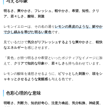
与える印象
明るさ、爽やかさ、フレッシュ、軽やかさ、希望、知性、クリ
ア、若々しさ、酸味、刺激
レモンイエローは、その名の通り
レモンの果皮のような、鮮やか
で少し緑みを帯びた明るい黄色
です。
見ているだけで
気分がリフレッシュするような爽やかさ
と、
軽快
なエネルギー
を感じさせます。
「黄色」が持つ明るさや希望といったポジティブなイメージに加
えて、
クリアで知的な印象
や、
若々しさ
も持ち合わせています。
レモンの酸味を連想させるように、
ピリッとした刺激
や、
頭をシ
ャキッとさせるような覚醒感
も与える色です。
色彩心理的な意味
明晰さ、判断力、知的好奇心、注意力喚起、気分転換、神経質、