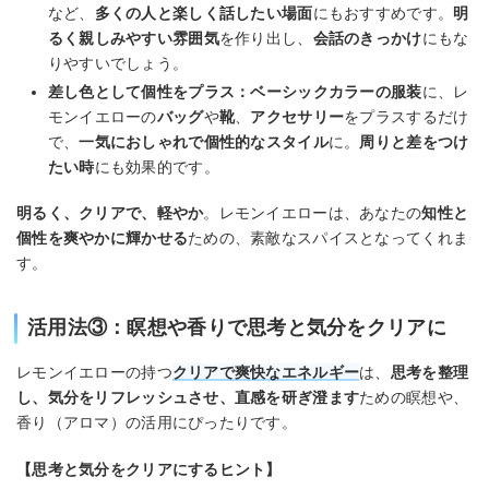
など、
多くの人と楽しく話したい場面
にもおすすめです。
明
るく親しみやすい雰囲気
を作り出し、
会話のきっかけ
にもな
りやすいでしょう。
差し色として個性をプラス：
ベーシックカラーの服装
に、レ
モンイエローの
バッグ
や
靴
、
アクセサリー
をプラスするだけ
で、
一気におしゃれで個性的なスタイル
に。
周りと差をつけ
たい時
にも効果的です。
明るく、クリアで、軽やか
。レモンイエローは、あなたの
知性と
個性を爽やかに輝かせる
ための、素敵なスパイスとなってくれま
す。
活用法③：瞑想や香りで思考と気分をクリアに
レモンイエローの持つ
クリアで爽快なエネルギー
は、
思考を整理
し、気分をリフレッシュさせ、直感を研ぎ澄ます
ための瞑想や、
香り（アロマ）の活用にぴったりです。
【思考と気分をクリアにするヒント】