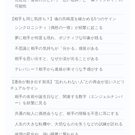
注意点：運命の人という「思い込み」と「偽ツインレイ」の
可能性
【相手も同じ気持ち？】魂の共鳴度を確かめる5つのサイン
シンクロニシティ（偶然の一致）が頻繁に起こる
夢に相手が何度も現れ、ポジティブな印象が残る
不思議と相手の気持ちが「分かる」感覚がある
相手を思い出すと、なぜか涙が出ることがある
テレパシー？相手から連絡が来そうな予感がする
【運命が動き出す前兆】“忘れられない人”との再会が近いスピリ
チュアルサイン
相手の名前や誕生日など、関連する数字（エンジェルナンバ
ー）を頻繁に見る
共通の知人に偶然会うなど、相手の情報を不意に耳にする
人生の大きな転機や、大切なものを失うなどの試練が訪れる
体調の変化や、強い睡魔に襲われる