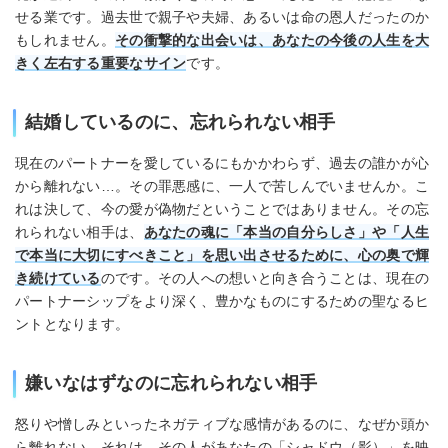
せる業です。過去世で親子や夫婦、あるいは命の恩人だったのか
もしれません。
その衝撃的な出会いは、あなたの今後の人生を大
きく左右する重要なサイン
です。
結婚しているのに、忘れられない相手
現在のパートナーを愛しているにもかかわらず、過去の誰かが心
から離れない…。その罪悪感に、一人で苦しんでいませんか。こ
れは決して、今の愛が偽物だということではありません。その忘
れられない相手は、
あなたの魂に「本当の自分らしさ」や「人生
で本当に大切にすべきこと」を思い出させるために、心の奥で輝
き続けている
のです。その人への想いと向き合うことは、現在の
パートナーシップをより深く、豊かなものにするための聖なるヒ
ントとなります。
嫌いなはずなのに忘れられない相手
怒りや憎しみといったネガティブな感情があるのに、なぜか頭か
ら離れない。それは、その人があなたの「シャドウ（影）」を映