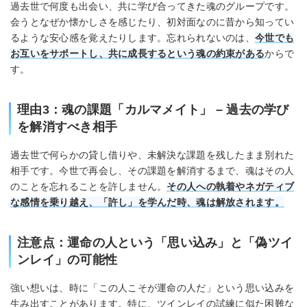
過去世で何度も出会い、共に学び合ってきた魂のグループです。
会うとなぜか懐かしさを感じたり、初対面なのに昔から知ってい
るような安心感を覚えたりします。忘れられないのは、
今世でも
お互いをサポートし、共に成長するという魂の約束がある
からで
す。
理由3：魂の課題「カルマメイト」 – 過去の学び
を解消すべき相手
過去世で何らかの貸し借りや、未解決な課題を残したまま別れた
相手です。今世で再会し、その課題を解消するまで、魂はその人
のことを忘れることを許しません。
その人への執着やネガティブ
な感情を乗り越え、「許し」を学んだ時、魂は解放されます。
注意点：運命の人という「思い込み」と「偽ツイ
ンレイ」の可能性
強い想いは、時に「この人こそが運命の人だ」という思い込みを
生み出すことがあります。特に、ツインレイの試練に似た困難な