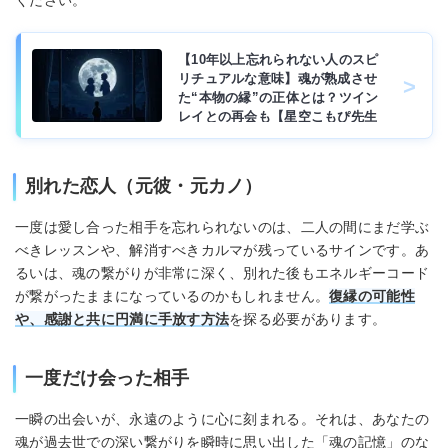
ください。
【10年以上忘れられない人のスピ
リチュアルな意味】魂が熟成させ
た“本物の縁”の正体とは？ツイン
レイとの再会も【星空こもぴ先生
監修】
別れた恋人（元彼・元カノ）
一度は愛し合った相手を忘れられないのは、二人の間にまだ学ぶ
べきレッスンや、解消すべきカルマが残っているサインです。あ
るいは、魂の繋がりが非常に深く、別れた後もエネルギーコード
が繋がったままになっているのかもしれません。
復縁の可能性
や、感謝と共に円満に手放す方法
を探る必要があります。
一度だけ会った相手
一瞬の出会いが、永遠のように心に刻まれる。それは、あなたの
魂が過去世での深い繋がりを瞬時に思い出した「魂の記憶」のな