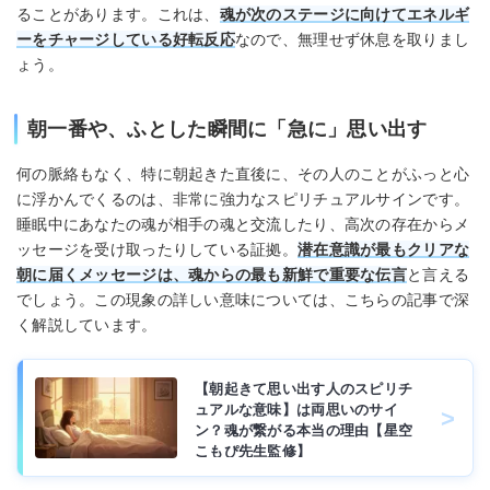
ることがあります。これは、
魂が次のステージに向けてエネルギ
ーをチャージしている好転反応
なので、無理せず休息を取りまし
ょう。
朝一番や、ふとした瞬間に「急に」思い出す
何の脈絡もなく、特に朝起きた直後に、その人のことがふっと心
に浮かんでくるのは、非常に強力なスピリチュアルサインです。
睡眠中にあなたの魂が相手の魂と交流したり、高次の存在からメ
ッセージを受け取ったりしている証拠。
潜在意識が最もクリアな
朝に届くメッセージは、魂からの最も新鮮で重要な伝言
と言える
でしょう。この現象の詳しい意味については、こちらの記事で深
く解説しています。
【朝起きて思い出す人のスピリチ
ュアルな意味】は両思いのサイ
ン？魂が繋がる本当の理由【星空
こもぴ先生監修】