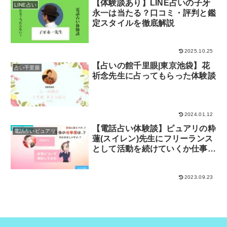
【体験談あり】LINE占いの子牙
LINE占い
永一は当たる？口コミ・評判と鑑
定スタイルを徹底解説
2025.10.25
【占いの館千里眼|東京池袋】花
占い千里眼
祈念先生に占ってもらった体験談
2024.01.12
【電話占い体験談】ピュアリの粋
電話占いピュアリ
蓮(スイレン)先生にフリーランス
として活動を続けていくか仕事相
談してみた！
2023.09.23