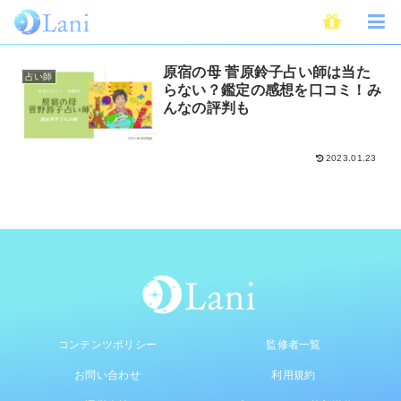
菅原鈴子
原宿の母 菅原鈴子占い師は当た
占い師
らない？鑑定の感想を口コミ！み
んなの評判も
2023.01.23
コンテンツポリシー
監修者一覧
お問い合わせ
利用規約