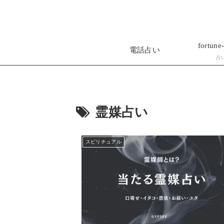
fortune-
電話占い
占
霊媒占い
スピリチュアル