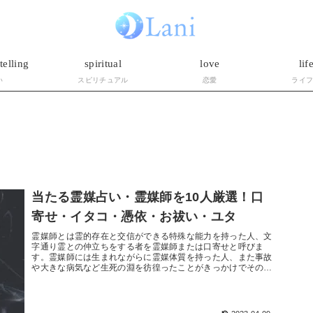
telling
spiritual
love
lif
い
スピリチュアル
恋愛
ライ
当たる霊媒占い・霊媒師を10人厳選！口
寄せ・イタコ・憑依・お祓い・ユタ
霊媒師とは霊的存在と交信ができる特殊な能力を持った人、文
字通り霊との仲立ちをする者を霊媒師または口寄せと呼びま
す。霊媒師には生まれながらに霊媒体質を持った人、また事故
や大きな病気など生死の淵を彷徨ったことがきっかけでその能
力を得た人もいます...