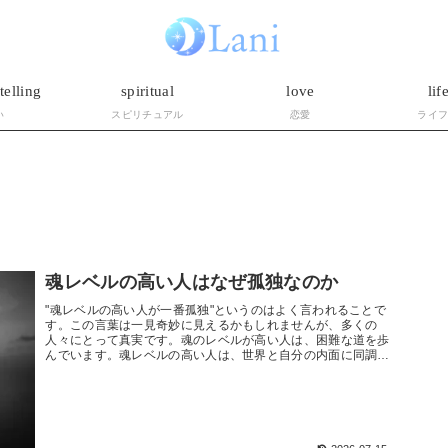
telling
spiritual
love
lif
い
スピリチュアル
恋愛
ライ
魂レベルの高い人はなぜ孤独なのか
"魂レベルの高い人が一番孤独"というのはよく言われることで
す。この言葉は一見奇妙に見えるかもしれませんが、多くの
人々にとって真実です。魂のレベルが高い人は、困難な道を歩
んでいます。魂レベルの高い人は、世界と自分の内面に同調す
るあまり、他者と...