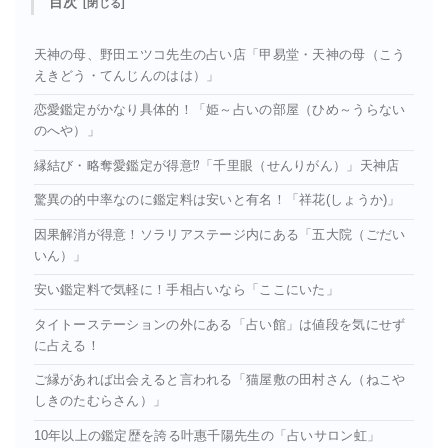
目次
天神の母、野田エツコ先生の占い店「甲易堂・天神の母（こう
えきどう・てんじんのはは）」
恋愛鑑定がかなり具体的！「姫～占いの部屋（ひめ～うらない
のへや）」
縁結び・略奪愛鑑定が得意⁉「千里眼（せんりがん）」天神店
驚異の的中率なのに鑑定料は安いと有名！「祥花(しょうか)」
因果解消が得意！ソラリアステージ内にある「五大院（ごだい
いん）」
安い鑑定料で気軽に！手相占いなら「ここにいた」
タイトーステーションの外にある「占い館」は値段を気にせず
に占える！
ご縁があれば出会えると言われる「猫屋敷の田村さん（ねこや
しきのたむらさん）」
10年以上の鑑定歴を誇る叶惠千陽先生の「占いサロン虹」