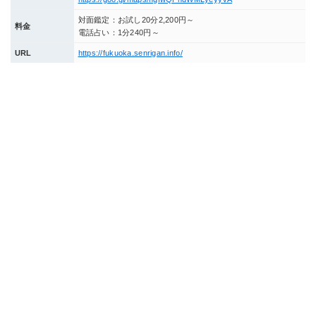
対面鑑定：お試し20分2,200円～
料金
電話占い：1分240円～
URL
https://fukuoka.senrigan.info/