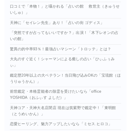
口コミで「本物！」と囁かれる「占いの館 救世主（きゅうせ
いしゅ）」
天神に「セイレン先生」あり！「占いの街 ゴディス」
「突然ですが占ってもいいですか？」出演！「木下レオンの占
いの館」
驚異の的中率93％！最強占いマシーン「トロッテ」とは？
大丸のすぐ近く！シャーマンによる癒しの占い「ひぃふぅみ
ぃ」
鑑定歴20年以上の大ベテラン！当日飛び込みOKの「宝琉館（ほ
うりゅうかん）」
前世鑑定・本格霊能者の除霊を受けたいなら「office
YOSHIDA（おふぃす よしだ）」
天神コア・天神大名店閉店 現在は筑紫野で鑑定中！「東明館
（とうめいかん）」
恋愛ヒーリング、魅力アップしたいなら「ミセス.ヒロコ」