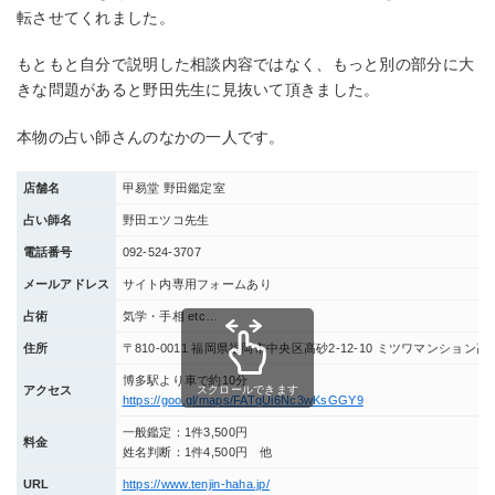
転させてくれました。
もともと自分で説明した相談内容ではなく、もっと別の部分に大
きな問題があると野田先生に見抜いて頂きました。
本物の占い師さんのなかの一人です。
店舗名
甲易堂 野田鑑定室
占い師名
野田エツコ先生
電話番号
092‐524‐3707
メールアドレス
サイト内専用フォームあり
占術
気学・手相 etc…
住所
〒810-0011 福岡県福岡市中央区高砂2‐12‐10 ミツワマンション高砂
博多駅より車で約10分
スクロールできます
アクセス
https://goo.gl/maps/FATqUi6Nc3wKsGGY9
一般鑑定：1件3,500円
料金
姓名判断：1件4,500円 他
URL
https://www.tenjin-haha.jp/