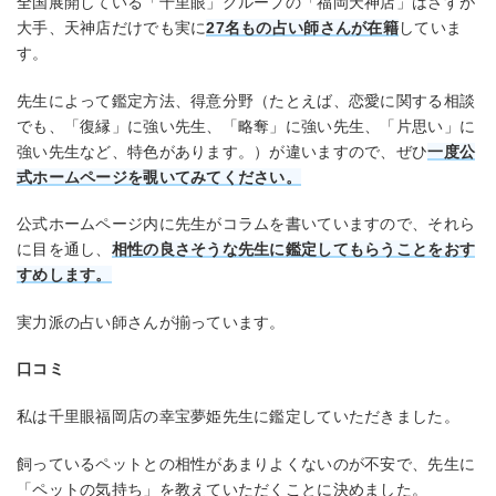
全国展開している「千里眼」グループの「福岡天神店」はさすが
大手、天神店だけでも実に
2
7
名もの占い師さんが在籍
していま
す。
先生によって鑑定方法、得意分野（たとえば、恋愛に関する相談
でも、「復縁」に強い先生、「略奪」に強い先生、「片思い」に
強い先生など、特色があります。）が違いますので、ぜひ
一度公
式ホームページを覗いてみてください。
公式ホームページ内に先生がコラムを書いていますので、それら
に目を通し、
相性の良さそうな先生に鑑定してもらうことをおす
すめします。
実力派の占い師さんが揃っています。
口コミ
私は千里眼福岡店の幸宝夢姫先生に鑑定していただきました。
飼っているペットとの相性があまりよくないのが不安で、先生に
「ペットの気持ち」を教えていただくことに決めました。