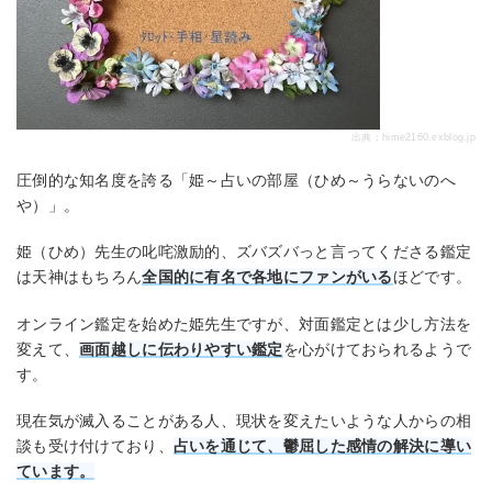
出典：
hime2160.exblog.jp
圧倒的な知名度を誇る「姫～占いの部屋（ひめ～うらないのへ
や）」。
姫（ひめ）先生の叱咤激励的、ズバズバっと言ってくださる鑑定
は天神はもちろん
全国的に有名で各地にファンがいる
ほどです。
オンライン鑑定を始めた姫先生ですが、対面鑑定とは少し方法を
変えて、
画面越しに伝わりやすい鑑定
を心がけておられるようで
す。
現在気が滅入ることがある人、現状を変えたいような人からの相
談も受け付けており、
占いを通じて、鬱屈した感情の解決に導い
ています。