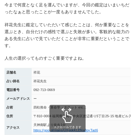
今まで何度となく足を運んでいますが、今回の鑑定はいまいちだ
ったなぁと思ったことが一度もありませんでした。
祥花先生に鑑定していただいて感じたことは、何か重要なことを
選ぶとき、自分だけの感性で選ぶと失敗が多い。客観的な能力の
ある先生に占いで見ていただくことが非常に重要だということで
す。
人生の選択ってものすごく重要ですよね。
店舗名
祥花
占い師名
祥花先生
電話番号
092-713-0669
メールアドレス
ー
占術
四柱推命・算命学・タロット etc…
住所
〒810-0004 福岡県福岡市中央区渡辺通り5丁目25-15 地産ビル天神
天神南駅より徒歩1分
スクロールできます
アクセス
https://goo.gl/maps/UXgokKLENa3oyTad6