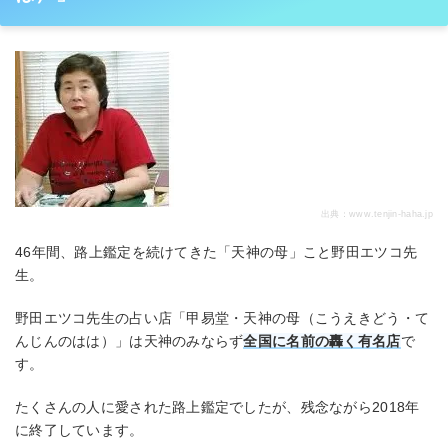
出典：
www.tenjin-haha.jp
46年間、路上鑑定を続けてきた「天神の母」こと野田エツコ先
生。
野田エツコ先生の占い店「甲易堂・天神の母（こうえきどう・て
んじんのはは）」は天神のみならず
全国に名前の轟く有名店
で
す。
たくさんの人に愛された路上鑑定でしたが、残念ながら2018年
に終了しています。