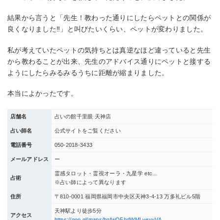
結果から言うと「先生！教わった通りにしたらペットとの関係が
良くなりました‼」と叫びたいくらい、ペットが変わりました。
私が考えていたペットの気持ちとは真逆なほど違っていると先生
から教わることが出来、先生のアドバイス通りにペットと接する
ようにしたらみるみるうちに距離が縮まりました。
本当によかったです。
店舗名
占いの館千里眼 天神店
占い師名
公式サイトをご覧ください
電話番号
050-2018‐3433
メールアドレス
ー
霊感タロット・霊視オーラ・九星学 etc…
占術
※占い師によって異なります
住所
〒810-0001 福岡県福岡市中央区天神3-4-13 万多礼ビル5階
天神駅より徒歩5分
アクセス
https://goo.gl/maps/hgfwQFhdWMLyeyyVA