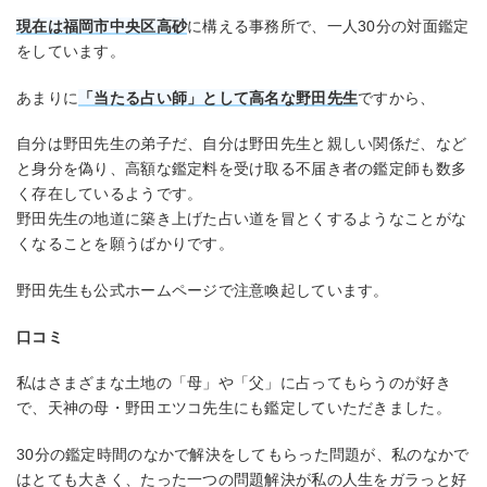
現在は福岡市中央区高砂
に構える事務所で、一人30分の対面鑑定
をしています。
あまりに
「当たる占い師」として高名な野田先生
ですから、
自分は野田先生の弟子だ、自分は野田先生と親しい関係だ、など
と身分を偽り、高額な鑑定料を受け取る不届き者の鑑定師も数多
く存在しているようです。
野田先生の地道に築き上げた占い道を冒とくするようなことがな
くなることを願うばかりです。
野田先生も公式ホームページで注意喚起しています。
口コミ
私はさまざまな土地の「母」や「父」に占ってもらうのが好き
で、天神の母・野田エツコ先生にも鑑定していただきました。
30分の鑑定時間のなかで解決をしてもらった問題が、私のなかで
はとても大きく、たった一つの問題解決が私の人生をガラっと好