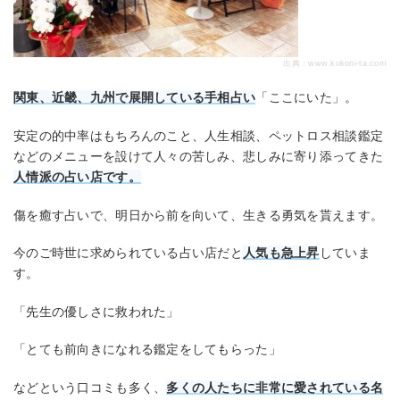
出典：
www.kokoni-ta.com
関東、近畿、九州で展開している手相占い
「ここにいた」。
安定の的中率はもちろんのこと、人生相談、ペットロス相談鑑定
などのメニューを設けて人々の苦しみ、悲しみに寄り添ってきた
人情派の占い店です。
傷を癒す占いで、明日から前を向いて、生きる勇気を貰えます。
今のご時世に求められている占い店だと
人気も急上昇
していま
す。
「先生の優しさに救われた」
「とても前向きになれる鑑定をしてもらった」
などという口コミも多く、
多くの人たちに非常に愛されている名