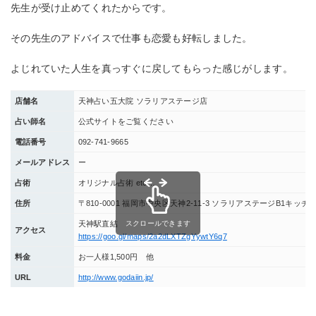
先生が受け止めてくれたからです。
その先生のアドバイスで仕事も恋愛も好転しました。
よじれていた人生を真っすぐに戻してもらった感じがします。
店舗名
天神占い五大院 ソラリアステージ店
占い師名
公式サイトをご覧ください
電話番号
092‐741‐9665
メールアドレス
ー
占術
オリジナル占術 etc…
住所
〒810-0001 福岡市中央区天神2-11-3 ソラリアステージB1キッ
スクロールできます
天神駅直結
アクセス
https://goo.gl/maps/2a2dLXTZgYywtY6q7
料金
お一人様1,500円 他
URL
http://www.godaiin.jp/