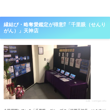
縁結び・略奪愛鑑定が得意⁉「千里眼（せんり
がん）」天神店
出典：
senrigan.info