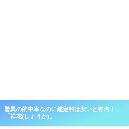
驚異の的中率なのに鑑定料は安いと有名！
「祥花(しょうか)」