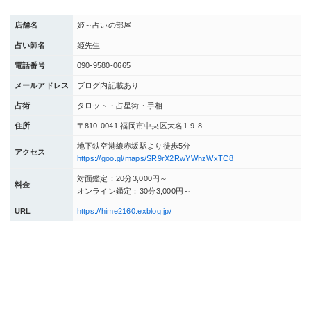
店舗名
姫～占いの部屋
占い師名
姫先生
電話番号
090-9580‐0665
メールアドレス
ブログ内記載あり
占術
タロット・占星術・手相
住所
〒810-0041 福岡市中央区大名1‐9‐8
地下鉄空港線赤坂駅より徒歩5分
アクセス
https://goo.gl/maps/SR9rX2RwYWhzWxTC8
対面鑑定：20分3,000円～
料金
オンライン鑑定：30分3,000円～
URL
https://hime2160.exblog.jp/