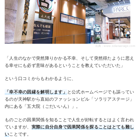
出典：
www.solariastage.com
「人生のなかで突然降りかかる不幸、そして突然得たように思え
る幸せにも必ず意味があるということを教えていただいた」
という口コミからもわかるように、
「幸不幸の因縁を解明します」
と公式ホームページでも謳ってい
るのが天神駅から直結のファッションビル「ソラリアステージ」
内にある「五大院（ごだいいん）」。
ものごとの因果関係を知ることで人生が好転するとはよく言われ
ていますが、
実際に自分自身で因果関係を探ることはとても難し
い
ことです。