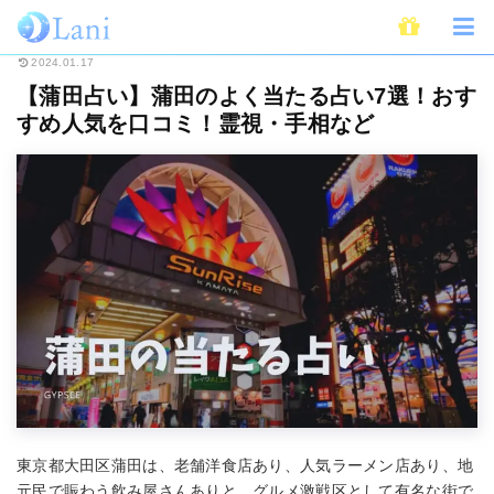
ホーム
占い
全国・地域別占い
【蒲田占い】蒲田のよく当たる占い7選！
2024.01.17
【蒲田占い】蒲田のよく当たる占い7選！おす
すめ人気を口コミ！霊視・手相など
東京都大田区蒲田は、老舗洋食店あり、人気ラーメン店あり、地
元民で賑わう飲み屋さんありと、グルメ激戦区として有名な街で