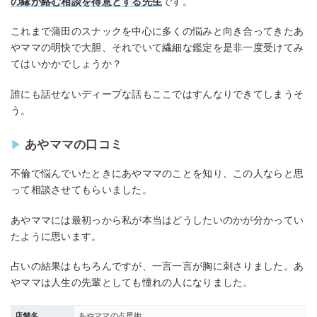
の縁が絡む相談を得意とする先生
です。
これまで蒲田のスナックを中心に多くの悩みと向き合ってきたあ
やママの明快で大胆、それでいて繊細な鑑定を是非一度受けてみ
てはいかかでしょうか？
誰にも話せないディープな話もここではすんなりできてしまうそ
う。
あやママの口コミ
不倫で悩んでいたときにあやママのことを知り、この人ならと思
って相談させてもらいました。
あやママには最初っから私が本当はどうしたいのかが分かってい
たように思います。
占いの結果はもちろんですが、一言一言が胸に刺さりました。あ
やママは人生の先輩としても憧れの人になりました。
店舗名
あやママの占星術