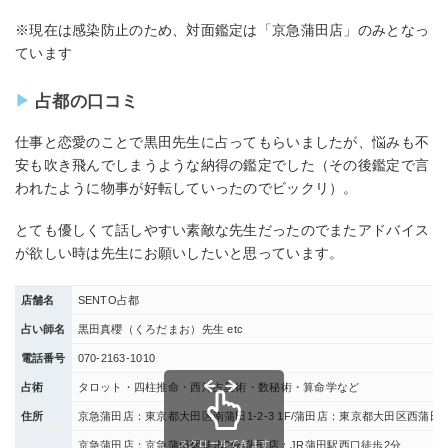
※現在は感染防止のため、対面鑑定は「京急蒲田店」のみとなっ
ています
占都の口コミ
仕事と恋愛のことで黒田先生に占ってもらいましたが、悩みも不
安も吹き飛んでしまうような納得の鑑定でした（その後鑑定で言
われたように物事が好転していったのでビックリ）。
とても優しくて話しやすい素敵な先生だったのでまたアドバイス
が欲しい時は先生にお願いしたいと思っています。
店舗名
SENTO占都
占い師名
黒田真櫻（くろだまお）先生 etc
電話番号
070-2163-1010
占術
タロット・四柱推命・西洋占星術・数秘術・算命学など
住所
京急蒲田店：東京都大田区南蒲田1-2-3 1F/蒲田店：東京都大田区西蒲田7-30
スクロールできます
京急蒲田店：京急蒲田駅徒歩2分/蒲田店：JR蒲田駅西口徒歩2分