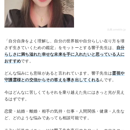
出典:
ameblo.jp
「自分自身をよく理解し、自分の世界観や自分らしい在り方を壊
さず生きていくための鑑定」をモットーとする響子先生は、
自分
らしさに満ち溢れた幸せな未来を手に入れたいと思っている人に
おすすめ
です。
どんな悩みにも意味があると言われています。響子先生は
霊視や
守護霊様との交信からその答えを導き出してくれる
んです。
今はどんなに苦しくてもそれを乗り越えた先にはきっと光が見え
るはずです。
恋愛・結婚・離婚・相手の気持・仕事・人間関係・健康・人生な
ど、どのような悩みであっても相談可能です。