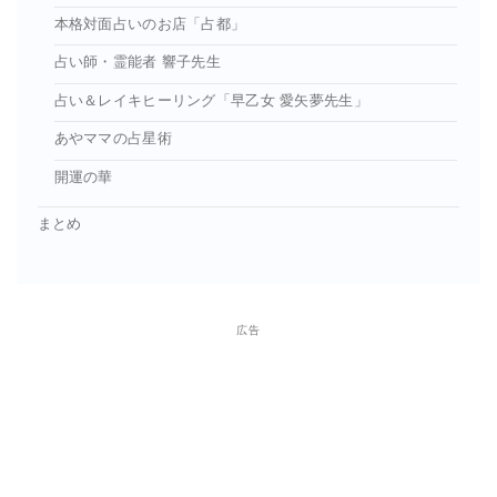
本格対面占いのお店「占都」
占い師・霊能者 響子先生
占い＆レイキヒーリング「早乙女 愛矢夢先生」
あやママの占星術
開運の華
まとめ
広告