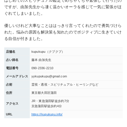
はじめてのスピリチュアル鑑定でめちゃくちゃ緊張して行ったの
ですが、由加先生から凄く温かいオーラを感じて一気に緊張がほ
ぐれてしまいました。
優しいけれど大事なことははっきり言ってくれたので勇気づけら
れた。悩みの原因も解決策も知れたのでポジティブに生きていけ
る自信が付きました。
店舗名
kupukupu（クプクプ）
占い師名
藤本 由加先生
電話番号
090-2336-2210
メールアドレス
yykupukupu@gmail.com
占術
霊視・透視・スピリチュアル・ヒーリングなど
住所
東京都大田区蒲田
JR・東急蒲田駅徒歩約7分
アクセス
京急蒲田駅徒歩約4分
URL
https://kupukupu.info/