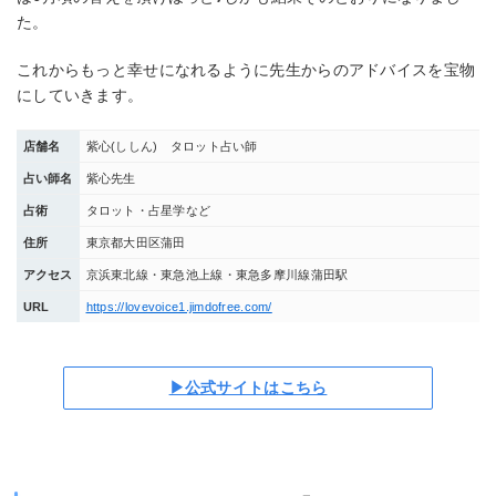
た。
これからもっと幸せになれるように先生からのアドバイスを宝物
にしていきます。
店舗名
紫心(ししん) タロット占い師
占い師名
紫心先生
占術
タロット・占星学など
住所
東京都大田区蒲田
アクセス
京浜東北線・東急池上線・東急多摩川線蒲田駅
URL
https://lovevoice1.jimdofree.com/
▶公式サイトはこちら