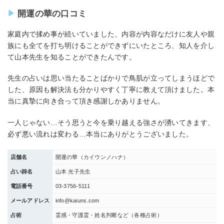
開運の華の口コミ
家庭内で揉め事が続いていました、内容が内容なだけに友人や親
族にも全てを打ち明けることができずにいたところ、知人を介し
て山本先生を知ることができたんです。
先生の占いは思い当たることばかりで鳥肌が立ってしまうほどで
した、原因も解決法も分かりやすく丁寧に教えて頂けました。本
当に真摯に向き合って頂き感謝しかありません。
一人じゃない…そう思うと今を乗り越える強さが湧いてきます、
必ず悪い流れは変わる…本当にありがとうございました。
店舗名
開運の華（カイウンノハナ）
占い師名
山本 光子先生
電話番号
03-3756-5111
メールアドレス
info@kaiuns.com
占術
霊感・守護霊・姓名判断など（各種占術）