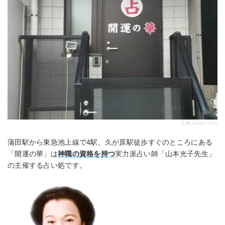
出典:
kaiuns.com
蒲田駅から東急池上線で4駅。久が原駅徒歩すぐのところにある
「開運の華」は
神職の資格を持つ
実力派占い師「山本光子先生」
の主催する占い処です。