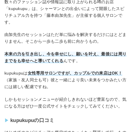
数々のファッション誌や情報誌に取り上がられる噂のお店
「kupukupu」は、シャーマンとの出会いによって開眼したスピ
リチュアル力を持つ「藤本由加先生」が主催する個人サロンで
す。
由加先生のセッションはただ単に悩みを解決するだけにはとどま
りません。そこから一歩も二歩も前に向かうもの。
本来の力を引き出し、今を幸せにし、願いを叶え、最後には周り
までをも幸せへと導いてくれる
んです。
kupukupuは
女性専用サロンですが、カップルでの来店はOK！
（家族・友人同士も可）彼と一緒により良い未来をつかみたい方
には嬉しい配慮ですね。
しかもセッションメニューが紹介しきれないほど豊富なので、気
になる方はぜひ一度公式サイトをチェックしてみてください。
kupukupuの口コミ