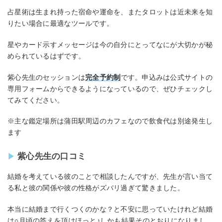
占星術は生まれ持った宿命や運命を、またタロットは近未来を知
りたい場合に最適なツールです。
星やカード示すメッセージは今の自分にとってなにが大切かが秘
められているはずです。
紫心先生のセッションは
完全予約制
です。申込みは公式サイトの
専用フォームからできるようになっているので、ぜひチェックし
てみてください。
※主な鑑定場所は蒲田駅周辺のカフェなので飲食代は別途発生し
ます
紫心先生の口コミ
結婚を考えている彼のことで相談したんですが、先生が言い当て
る私と彼の関係や彼の性格がズバリ過ぎて驚きました。
本当に結婚まで行くつくのかな？と不安に思っていたけれど結婚
は○月頃の答えを頂けほっと♪しかも結果そのとおりになりまし