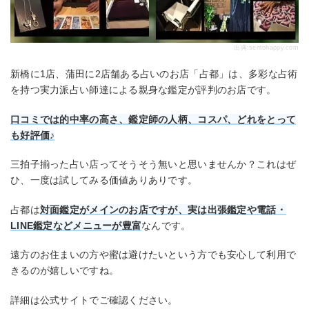
出典:
sentohappy.com
新橋に1店、蒲田に2店舗ある占いのお店「占都」は、多彩な占術
を持つ実力派占い師達による親身な鑑定が評判のお店です。
口コミでは的中率の高さ、鑑定師の人柄、コスパ、どれをとって
も好評価♪
三拍子揃った占い店ってそうそう無いと思いませんか？これはぜ
ひ、一度は試してみる価値ありありです。
占都は
対面鑑定がメインのお店ですが、実は出張鑑定や電話・
LINE鑑定などメニューが豊富
なんです。
遠方のお住まいの方や蜜は避けたいという方でも安心して利用で
きるのが嬉しいですね。
詳細は公式サイトでご確認ください。