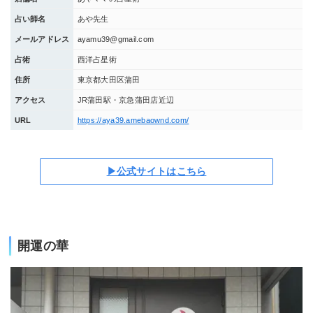
占い師名
あや先生
メールアドレス
ayamu39@gmail.com
占術
西洋占星術
住所
東京都大田区蒲田
アクセス
JR蒲田駅・京急蒲田店近辺
URL
https://aya39.amebaownd.com/
▶公式サイトはこちら
開運の華