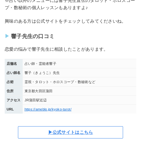
※占い以外のメニューには響子先生直伝のタロット・ホロスコー
プ・数秘術の個人レッスンもありますよ♪
興味のある方は公式サイトをチェックしてみてくださいね。
響子先生の口コミ
恋愛の悩みで響子先生に相談したことがあります。
店舗名
占い師・霊能者響子
占い師名
響子（きょうこ）先生
占術
霊視・タロット・ホロスコープ・数秘術など
住所
東京都大田区蒲田
アクセス
JR蒲田駅近辺
URL
https://ameblo.jp/kyoko-tarot/
▶公式サイトはこちら