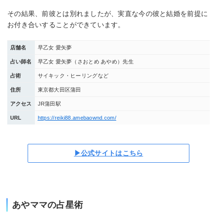
その結果、前彼とは別れましたが、実直な今の彼と結婚を前提に
お付き合いすることができています。
店舗名
早乙女 愛矢夢
占い師名
早乙女 愛矢夢（さおとめ あやめ）先生
占術
サイキック・ヒーリングなど
住所
東京都大田区蒲田
アクセス
JR蒲田駅
URL
https://reiki88.amebaownd.com/
▶公式サイトはこちら
あやママの占星術