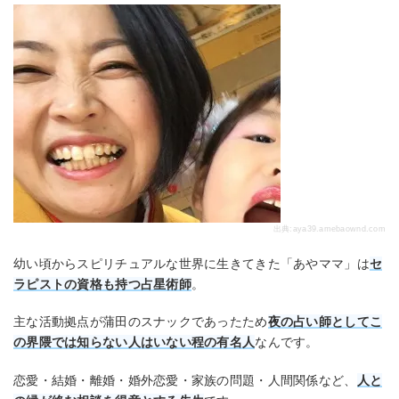
出典:
aya39.amebaownd.com
幼い頃からスピリチュアルな世界に生きてきた「あやママ」は
セ
ラピストの資格も持つ占星術師
。
主な活動拠点が蒲田のスナックであったため
夜の占い師としてこ
の界隈では知らない人はいない程の有名人
なんです。
恋愛・結婚・離婚・婚外恋愛・家族の問題・人間関係など、
人と