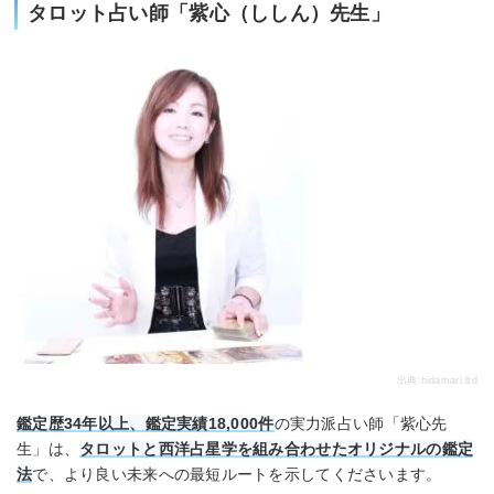
タロット占い師「紫心（ししん）先生」
出典:
hidamari.ltd
鑑定歴34年以上、鑑定実績18,000件
の実力派占い師「紫心先
生」は、
タロットと西洋占星学を組み合わせたオリジナルの鑑定
法
で、より良い未来への最短ルートを示してくださいます。