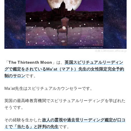
出典:
13thmoon.official.jp
「
The Thirteenth Moon
」は、
英国スピリチュアルリーディン
グで鑑定をされているMa’at（マアト）先生の女性限定完全予約
制のサロン
です。
Ma’at先生はスピリチュアルカウンセラーです。
英国の最高峰教育機関でスピリチュアルリーディングを学ばれた
そうです。
その経験を生かした
故人の霊視や過去世リーディング鑑定が口コ
ミで「当たる」と評判の先生
です。