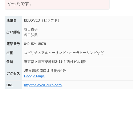
かったです。
店舗名
BELOVED（ビラブド）
谷口貴子
占い師名
谷口弘美
電話番号
042-524-8979
占術
スピリチュアルヒーリング・オーラヒーリングなど
住所
東京都立川市柴崎町2-11-4 西村ビル1階
JR立川駅 南口より徒歩4分
アクセス
Google Maps
URL
http://beloved-aura.com/