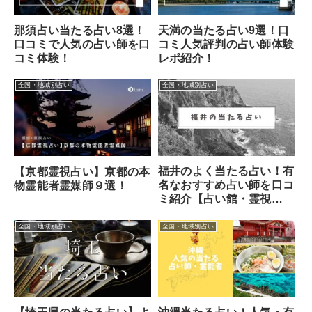
那須占い当たる占い8選！
天満の当たる占い9選！口
口コミで人気の占い師を口
コミ人気評判の占い師体験
コミ体験！
レポ紹介！
全国・地域別占い
全国・地域別占い
福井のよく当たる占い！有
【京都霊視占い】京都の本
名なおすすめ占い師を口コ
物霊能者霊媒師９選！
ミ紹介【占い館・霊視
etc】
全国・地域別占い
全国・地域別占い