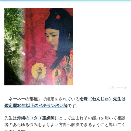
出典:
nenjyu.jp
「
ネーネーの部屋
」で鑑定をされている
念珠（ねんじゅ）先生は
鑑定歴30年以上のベテラン占い師
です。
先生は
沖縄のユタ（霊媒師）
として生まれその能力を用いて相談
者のあらゆる悩みをよりよい方向へ解決できるようにと導いてく