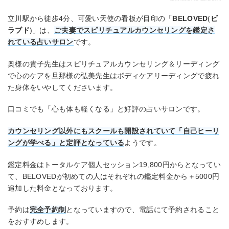
立川駅から徒歩4分、可愛い天使の看板が目印の「
BELOVED
(
ビ
ラブド
)」は、
ご夫妻でスピリチュアルカウンセリングを鑑定さ
れている占いサロン
です。
奥様の貴子先生はスピリチュアルカウンセリング＆リーディング
で心のケアを旦那様の弘美先生はボディケアリーディングで疲れ
た身体をいやしてくださいます。
口コミでも「心も体も軽くなる」と好評の占いサロンです。
カウンセリング以外にもスクールも開設されていて「自己ヒーリ
ングが学べる」と定評となっている
ようです。
鑑定料金はトータルケア個人セッション19,800円からとなってい
て、BELOVEDが初めての人はそれぞれの鑑定料金から＋5000円
追加した料金となっております。
予約は
完全予約制
となっていますので、電話にて予約されること
をおすすめします。