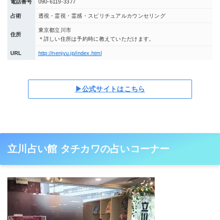
電話番号
090-6119-3377
占術
透視・霊視・霊感・スピリチュアルカウンセリング
東京都立川市
住所
＊詳しい住所は予約時に教えていただけます。
URL
http://nenjyu.jp/index.html
▶公式サイトはこちら
立川占い館 タチカワの占いコーナー