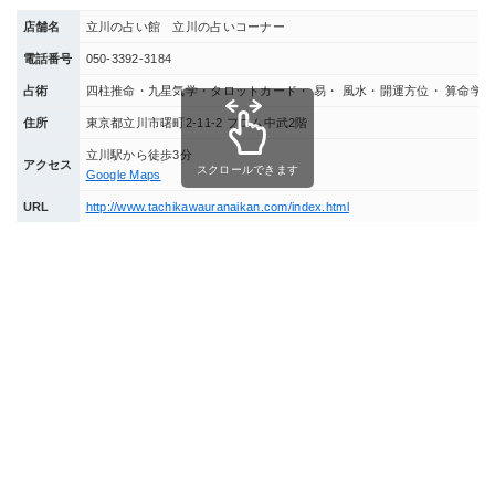
店舗名
立川の占い館 立川の占いコーナー
電話番号
050-3392-3184
占術
四柱推命・九星気学・タロットカード・ 易・ 風水・開運方位・ 算命学・
住所
東京都立川市曙町2-11-2 フロム中武2階
立川駅から徒歩3分
アクセス
スクロールできます
Google Maps
URL
http://www.tachikawauranaikan.com/index.html