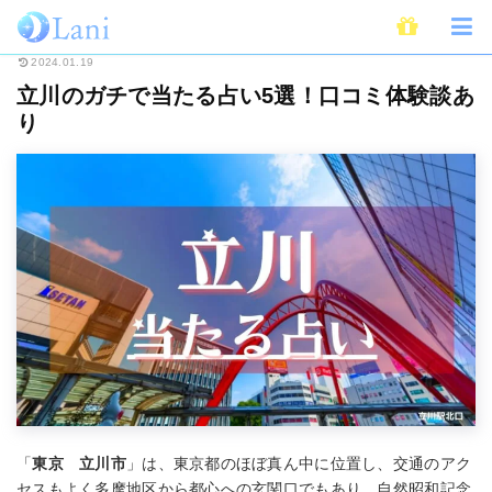
ホーム
占い
全国・地域別占い
立川のガチで当たる占い5選！口コミ体験
2024.01.19
立川のガチで当たる占い5選！口コミ体験談あ
り
「
東京 立川市
」は、東京都のほぼ真ん中に位置し、交通のアク
セスもよく多摩地区から都心への玄関口でもあり、自然昭和記念