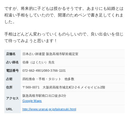
ですが、将来的に子どもは授かるそうです。あまりにも結婚とは
程遠い手相をしていたので、開運のためペンで書き足してくれま
した。
手相はどんどん変わっていくものらしいので、良い出会いを信じ
て待ってみようと思います！
店舗名
日本占い師連盟 阪急高槻市駅前鑑定室
占い師名
伯泰（はくたい）先生
電話番号
072-662-4901/080-3766-1101
占術
四柱推命・手相・タロット 他多数
住所
〒569-0071 大阪府高槻市城北町2-2-6 メイセイビル2階
阪急高槻市駅南口出口徒歩2分
アクセス
Google Maps
URL
http://www.uranai.gr.jp/takatsuki.html