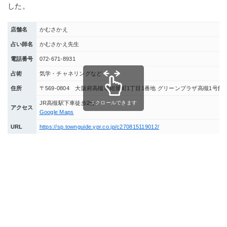
した。
店舗名
かむさかえ
占い師名
かむさかえ先生
電話番号
072-671-8931
占術
気学・チャネリングなど
住所
〒569-0804 大阪府高槻市紺屋町1丁目1番地 グリーンプラザ高槻1号館
スクロールできます
JR高槻駅下車徒歩2分
アクセス
Google Maps
URL
https://sp.townguide.ypr.co.jp/c270815119012/