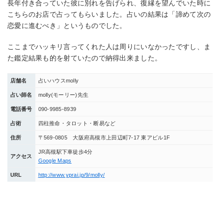
長年付き合っていた彼に別れを告げられ、復縁を望んでいた時に
こちらのお店で占ってもらいました。占いの結果は「諦めて次の
恋愛に進むべき」というものでした。
ここまでハッキリ言ってくれた人は周りにいなかったですし、ま
た鑑定結果も的を射ていたので納得出来ました。
店舗名
占いハウスmolly
占い師名
molly(モーリー)先生
電話番号
090-9985-8939
占術
四柱推命・タロット・断易など
住所
〒569-0805 大阪府高槻市上田辺町7-17 東アビル1F
JR高槻駅下車徒歩4分
アクセス
Google Maps
URL
http://www.yprai.jp/9/molly/