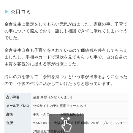
☆口コミ
金倉先生に鑑定をしてもらい元気が出ました。家庭の事、子育て
の事について悩んでおり、誰にも相談できずに潰れてしまいそう
でした。
金倉先生自身も子育てをされているので価値観を共有してもらえ
ましたし、手相やカードで現状を見てもらった事で、自分自身の
本質を客観的に捉える事が出来ました。
占いの力を借りて「余裕を持つ」という事が出来るようになった
ので、今後の生活に活かしていけたらなと思っています。
占い師名
金倉 真以（かなくらまい）
メールアドレス
公式サイト内予約専用フォームあり
占術
手相・タロット・潜在数秘術など
住所
〒569-0805 大阪府高槻市上田辺町6−24 ザ・プレミアムコート高
JR高槻駅下車徒歩5分