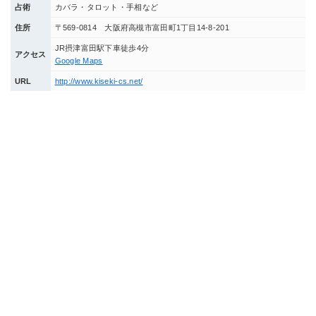
占術
カバラ・タロット・手相など
住所
〒569-0814 大阪府高槻市富田町1丁目14-8-201
JR摂津富田駅下車徒歩4分
アクセス
Google Maps
URL
http://www.kiseki-cs.net/