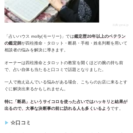
出典:
yprai.jp
「占いハウス molly(モーリー)」では
鑑定歴20年以上のベテラン
の鑑定師
が四柱推命・タロット・断易・手相・姓名判断を用いて
相談者の悩みを解決に導きます。
オーナーは四柱推命とタロットの教室を開くほどの腕の持ち前
で、占い自体も当たると口コミで話題となりました。
一人で抱え込んでいる悩みがある場合、こちらのお店に来るとす
ぐに解決出来るかもしれません。
特に「断易」というサイコロを使った占いではハッキリと結果が
出るので、大事な決断事の前に訪れる人も多くいるよう
です。
☆口コミ