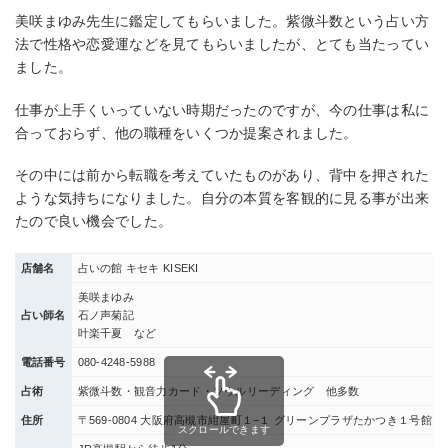
美咲まゆみ先生に鑑定してもらいました。紫微斗数という占い方
法で性格や恋愛運などを見てもらいましたが、とても当たってい
ました。
仕事が上手くいっていない時期だったのですが、今の仕事は私に
合っておらず、他の職種をいくつか提案されました。
その中には前から転職を考えていたものがあり、背中を押された
ような気持ちになりました。自分の本質を客観的に見る事が出来
たので良い機会でした。
店舗名
占いの館 キセキ KISEKI
美咲まゆみ
占い師名
石ノ声菊記
叶楽千夏 など
電話番号
080-4248-5988
占術
紫微斗数・観音力カード・ソウルリーディング 他多数
住所
〒569-0804 大阪府高槻市紺屋町１−１ グリーンプラザたかつき１号館 1
スクロールできます