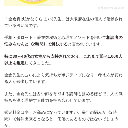
出典:
reservestock.jp
「金倉真以(かなくら まい)先生」は大阪府在住の個人で活動され
ている占い師です。
手相・タロット・潜在数秘術と心理学メソッドを用いて
相談者の
悩みをなんと《2時間》で解決する
と言われています。
特に30～40代の女性から支持されており、これまで延べ1,000人
以上を鑑定
してきました。
金倉先生の占いにより気持ちがポジティブになり、考え方が変わ
る人が続出しています。
また、金倉先生は占い師を育成する講師も務めるほどで、人の気
持ちを深く理解する能力を持ち合わせています。
鑑定料金は少しお高めになっていますが、長年の悩みが《2時
間》で解決出来るとなると、価値のあるものではないでしょう
か。