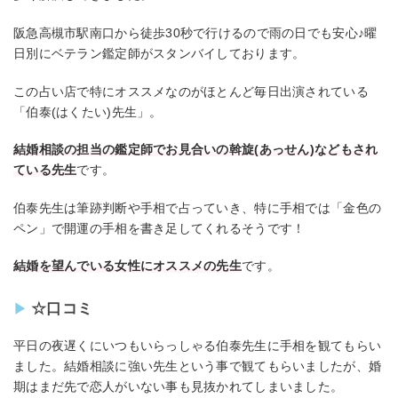
阪急高槻市駅南口から徒歩30秒で行けるので雨の日でも安心♪曜
日別にベテラン鑑定師がスタンバイしております。
この占い店で特にオススメなのがほとんど毎日出演されている
「伯泰(はくたい)先生」。
結婚相談の担当の鑑定師でお見合いの斡旋(あっせん)などもされ
ている先生
です。
伯泰先生は筆跡判断や手相で占っていき、特に手相では「金色の
ペン」で開運の手相を書き足してくれるそうです！
結婚を望んでいる女性にオススメの先生
です。
☆口コミ
平日の夜遅くにいつもいらっしゃる伯泰先生に手相を観てもらい
ました。結婚相談に強い先生という事で観てもらいましたが、婚
期はまだ先で恋人がいない事も見抜かれてしまいました。