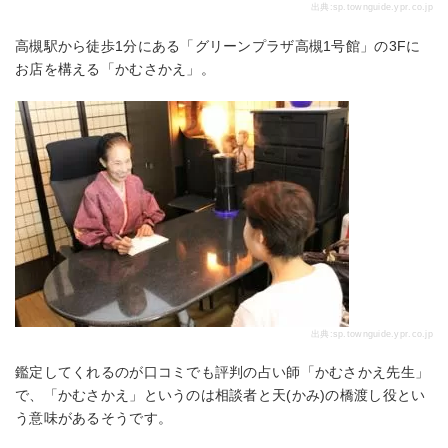
出典:
sp.townguide.ypr.co.jp
高槻駅から徒歩1分にある「グリーンプラザ高槻1号館」の3Fに
お店を構える「かむさかえ」。
出典:
sp.townguide.ypr.co.jp
鑑定してくれるのが口コミでも評判の占い師「かむさかえ先生」
で、「かむさかえ」というのは相談者と天(かみ)の橋渡し役とい
う意味があるそうです。