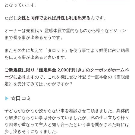
となっています。
ただし
女性と同伴であれば男性も利用出来る
んです。
オーナーは先祖代々 霊感体質で霊的なものから様々なビジョン
まで視る事が出来るそうです。
またその力に加えて「タロット」を使う事でより鮮明に占い結果
を伝える事が出来ると言います。
ご新規様に限り「鑑定料金 2,000円引き」のクーポンがホームペ
ージにあります
ので、これを機にぜひ叶愛で一度本物の《霊視鑑
定》を受けてみてはいかがですか？
☆口コミ
子どもがなかなか授からない事を相談させて頂きました。具体的
な解決にならない事は分かっていましたが、私の生い立ちや様々
な因果が重なって主人と知り合ったという事を聞かされた時には
少し泣きそうになりました。