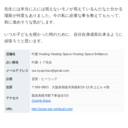
先生には本当に人には視えないモノが視えているんだなと分かる
場面が何度もありました。今の私に必要な事を教えてもらって、
前に進めそうな気がします。
いつか子どもを授かった時のために、自分自身成長出来るように
頑張ろうと思います。
店舗名
叶愛 Healing Healing Space Healing Space Brilliance
占い師名
叶愛-トア先生
メールアドレス
toa.kyupchan@gmail.com
占術
霊視・ヒーリング
住所
〒569-0803 大阪府高槻市高槻町20-13 井上ビル４階
阪急高槻市駅下車徒歩3分
アクセス
Google Maps
URL
http://www.toa-spiritual.com/