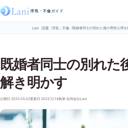
浮気・不倫ガイド
Lani
恋愛
浮気・不倫
既婚者同士の別れた後の男性心理を
既婚者同士の別れた
解き明かす
公開日 2023.05.02
更新日 2023.12.14
執筆 合同会社Lani