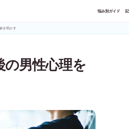
悩み別ガイド
記
解き明かす
後の男性心理を