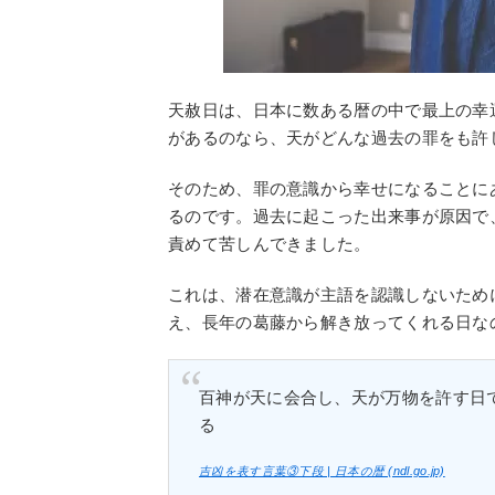
天赦日は、日本に数ある暦の中で最上の幸
があるのなら、天がどんな過去の罪をも許
そのため、罪の意識から幸せになることに
るのです。過去に起こった出来事が原因で
責めて苦しんできました。
これは、潜在意識が主語を認識しないため
え、長年の葛藤から解き放ってくれる日な
百神が天に会合し、天が万物を許す日
る
吉凶を表す言葉③下段 | 日本の暦 (ndl.go.jp)