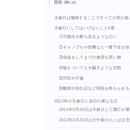
目次
天赦日は懺悔することですべての罪が赦
天赦日にしてはいけないこと6選
①可能性を断ち切るような行い
②ギャンブルや投機など一攫千金を狙
③借金をしてまでの無理な買い物
④嘘をついて人を騙すような言動
⑤浮気や不倫
⑥離婚や別れ話など関係を終わらせる
2022年の天赦日と凶日の重なる日
2022年3月26日は天赦日と三隣亡が
2022年3月26日は天中殺の人には注