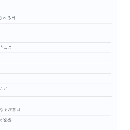
される日
うこと
こと
重なる注意日
意が必要