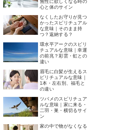
無性に欲しくなる時の
心と体のサイン
なくしたお守りが見つ
かったスピリチュアル
な意味｜そのまま持
つ？返納する？
環水平アークのスピリ
チュアルな意味｜幸運
の前兆？彩雲・虹との
違い
眉毛に白髪が生えるス
ピリチュアルな意味｜
1本・左右別、福毛と
の違い
ツバメのスピリチュア
ルな意味｜家に来る・
二羽・巣・横切るサイ
ン
家の中で物がなくなる