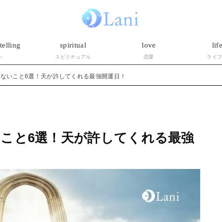
telling
spiritual
love
lif
い
スピリチュアル
恋愛
ライ
ないこと6選！天が許してくれる最強開運日！
こと6選！天が許してくれる最強