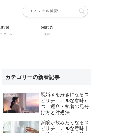
estyle
beauty
フスタイル
美容
カテゴリーの新着記事
既婚者を好きになるス
ピリチュアルな意味7
つ｜運命・執着の見分
け方と対処法
炭酸が飲みたくなるス
ピリチュアルな意味｜