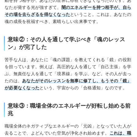
動を持つ相手が、あなたの世界に存在できなくなったのです。あ
なたが発する光が強すぎて、
闇のエネルギーを持つ相手が、自ら
その場を去らざるを得なくなった
ということ。これは、あなたの
魂の成長を祝福すべき、素晴らしい出来事です。
意味②：その人を通して学ぶべき「魂のレッス
ン」が完了した
苦手な人は、あなたに「魂の課題」を教えてくれる「鏡」の役割
を担っています。例えば、高圧的な人を通して「自己主張」を学
ぶ、無責任な人を通して「境界線」を学ぶ、など。その人が去っ
たのは、
あなたがそのレッスンを無事に修了し、もうその「鏡」
が必要なくなった
という、宇宙からの「合格通知」なのです。
意味③：職場全体のエネルギーが好転し始める前
兆
職場全体のネガティブなエネルギーの「元凶」となっていた人が
去ることで、よどんでいた空気が浄化され始めます。
これは、職