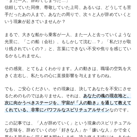
「また一人、辞めてしまった…」
信頼していた同僚、尊敬していた上司、あるいは、どうしても苦
手だったあの人まで。あなたの周りで、次々と人が辞めていくと
いう現象が起きていませんか？
まるで、大きな船から乗客が一人、また一人と去っていくような
光景に、「この船（会社）、もしかして沈む…？」「私だけが取
り残されていくの？」と、言葉にできない不安や焦りを感じてい
るかもしれません。
その感覚、とてもよくわかります。人の動きは、職場の空気を大
きく左右し、私たちの心に直接影響を与えますものね。
でも、ご安心ください。その現象は、決してあなたを不安にさせ
るためのものではありません。それは、
あなたの魂の現在地と、
次に向かうべきステージを、宇宙が「人の動き」を通して教えて
くれている、非常にパワフルなスピリチュアルサイン
なのです。
この記事では、「人が辞めていく」という現象のスピリチュアル
な意味を、辞めていくのが「好きな人」か「嫌いな人」かで全く
異なる視点から深く解き明かします。読み終える頃には、あなた