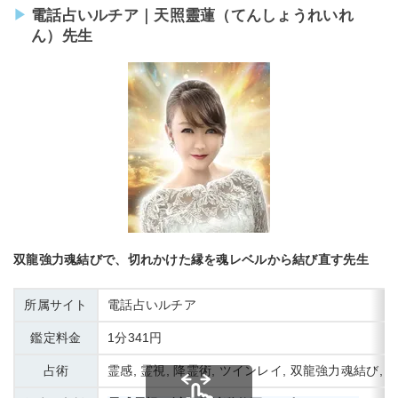
電話占いルチア｜天照靈蓮（てんしょうれいれ
ん）先生
双龍強力魂結びで、切れかけた縁を魂レベルから結び直す先生
所属サイト
電話占いルチア
鑑定料金
1分341円
占術
霊感, 霊視, 降霊術, ツインレイ, 双龍強力魂結び,