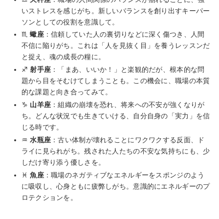
いストレスを感じがち。新しいバランスを創り出すキーパー
ソンとしての役割を意識して。
♏
蠍座
：信頼していた人の裏切りなどに深く傷つき、人間
不信に陥りがち。これは「人を見抜く目」を養うレッスンだ
と捉え、魂の成長の糧に。
♐
射手座
：「まあ、いいか！」と楽観的だが、根本的な問
題から目をそむけてしまうことも。この機会に、職場の本質
的な課題と向き合ってみて。
♑
山羊座
：組織の崩壊を恐れ、将来への不安が強くなりが
ち。どんな状況でも生きていける、自分自身の「実力」を信
じる時です。
♒
水瓶座
：古い体制が壊れることにワクワクする反面、ド
ライに見られがち。残された人たちの不安な気持ちにも、少
しだけ寄り添う優しさを。
♓
魚座
：職場のネガティブなエネルギーをスポンジのよう
に吸収し、心身ともに疲弊しがち。意識的にエネルギーのプ
ロテクションを。