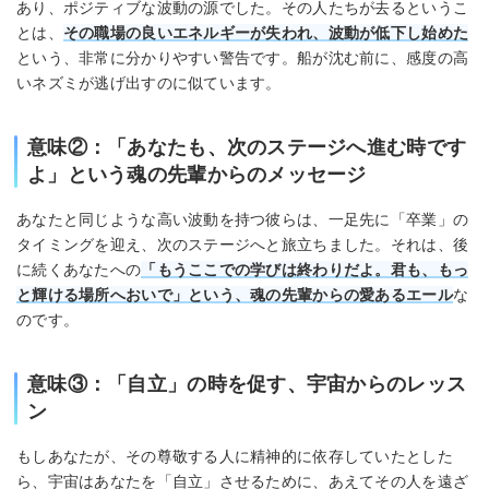
あり、ポジティブな波動の源でした。その人たちが去るというこ
とは、
その職場の良いエネルギーが失われ、波動が低下し始めた
という、非常に分かりやすい警告です。船が沈む前に、感度の高
いネズミが逃げ出すのに似ています。
意味②：「あなたも、次のステージへ進む時です
よ」という魂の先輩からのメッセージ
あなたと同じような高い波動を持つ彼らは、一足先に「卒業」の
タイミングを迎え、次のステージへと旅立ちました。それは、後
に続くあなたへの
「もうここでの学びは終わりだよ。君も、もっ
と輝ける場所へおいで」という、魂の先輩からの愛あるエール
な
のです。
意味③：「自立」の時を促す、宇宙からのレッス
ン
もしあなたが、その尊敬する人に精神的に依存していたとした
ら、宇宙はあなたを「自立」させるために、あえてその人を遠ざ