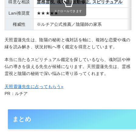
得意な相談
霊感霊視, 魂対話, 波動修正, スピリチュアル
スクロールできます
Lani推奨度
★★★★★
権威性
※ルチア公式推薦／陰陽師の家系
天照靈蓮先生は、陰陽の秘術と魂対話を軸に、複雑な恋愛や魂の
縁を読み解き、状況好転へ導く鑑定を得意としています。
本当に当たるスピリチュアル鑑定を探しているなら、魂対話や神
仏の導きを扱える先生が候補になります。天照靈蓮先生は、霊感
霊視と陰陽の秘術で深い悩みに寄り添ってくれます。
天照靈蓮先生に占ってもらう
»
PR：ルチア
まとめ