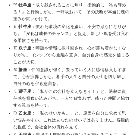
♈
牡羊座
：取り残されることに焦り、衝動的に「私も辞め
る！」と行動しがち。一呼吸おいて、その決断が本当に魂の
望みか問いかけて。
♉
牡牛座
：慣れた環境の変化を嫌い、不安で頑なになりが
ち。「変化は成長のチャンス」と捉え、新しい風を受け入れ
る柔軟さを持って。
♊
双子座
：噂話や情報に振り回され、心が落ち着かなくな
りがち。ゴシップから距離を置き、自分自身の感覚を信じる
ことが大切。
♋
蟹座
：仲間意識が強く、去っていく人に感情移入しすぎ
て、心が疲弊しがち。相手の人生と自分の人生を切り離し、
自分の心を守る意識を。
♌
獅子座
：「私がこの会社を支えなきゃ！」と、過剰に責
任感を背負い込みがち。一人で背負わず、残った仲間と協力
する視点を持って。
♍
乙女座
：「私のせいかも…」と、原因を自分に求めて思
い悩みやすい。これはあなたのせいではありません。客観的
な視点で、会社全体の流れを見て。
♎
天秤座
：職場の人間関係のバランスが崩れることに、強