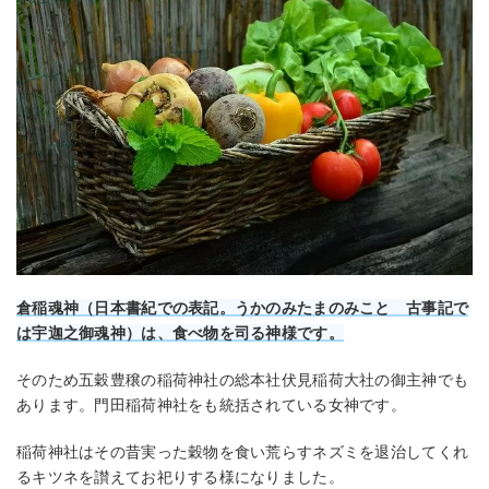
倉稲魂神（日本書紀での表記。うかのみたまのみこと 古事記で
は宇迦之御魂神）は、食べ物を司る神様です。
そのため五穀豊穣の稲荷神社の総本社伏見稲荷大社の御主神でも
あります。門田稲荷神社をも統括されている女神です。
稲荷神社はその昔実った穀物を食い荒らすネズミを退治してくれ
るキツネを讃えてお祀りする様になりました。