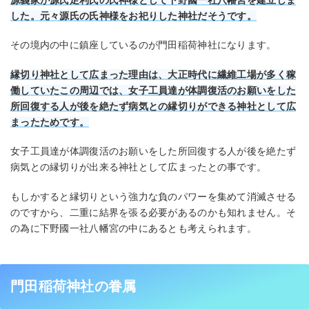
した。元々源氏の氏神様をお祀りした神社だそうです。
その境内の中に鎮座しているのが門田稲荷神社になります。
縁切り神社として広まった理由は、大正時代に繊維工場が多く稼
働していたこの周辺では、女子工員達が体調復活のお願いをした
所回復する人が後を絶たず病気との縁切りができる神社として広
まったためです。
女子工員達が体調復活のお願いをした所回復する人が後を絶たず
病気との縁切りが出来る神社として広まったとの事です。
もしかすると縁切りという強力な負のパワーを集めて消滅させる
のですから、二重に結界を張る必要があるのかも知れません。そ
の為に下野國一社八幡宮の中にあるとも考えられます。
門田稲荷神社の眷属