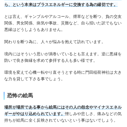
ら、という本来はプラスエネルギーに交換する為の縁切です。
とは言え、ギャンブルやアルコール、煙草などを断つ、負の交友
関係、男女関係、病気や事故、災難など、自ら招いた訳でもない
悪縁はどうしようもありません。
関わりを断つ為に、人々が悩みを抱えて訪れています。
境内にはそういう思いが渦巻いているとも言えます。逆に悪縁を
防いで良き御縁を求めて参拝する人も多い様です。
環境を変えて心機一転やり直そうとする時に門田稲荷神社は大き
な力を貸して下さる事でしょう。
恐怖の絵馬
場所が場所である事から絵馬にはその人の怨念やマイナスエネル
ギーがやはり込められています。
憎しみや悲しさ、痛みなどの気
持ちが絵馬に全く反映されていないという事はないでしょう。