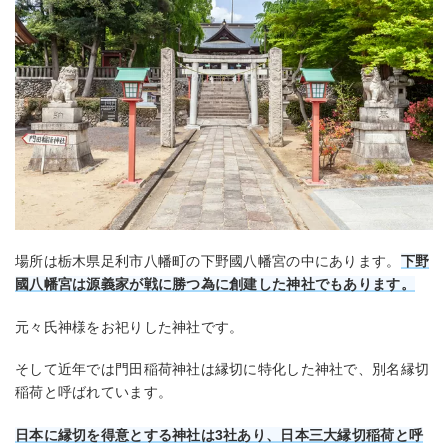
場所は栃木県足利市八幡町の下野國八幡宮の中にあります。
下野
國八幡宮は源義家が戦に勝つ為に創建した神社でもあります。
元々氏神様をお祀りした神社です。
そして近年では門田稲荷神社は縁切に特化した神社で、別名縁切
稲荷と呼ばれています。
日本に縁切を得意とする神社は3社あり、日本三大縁切稲荷と呼