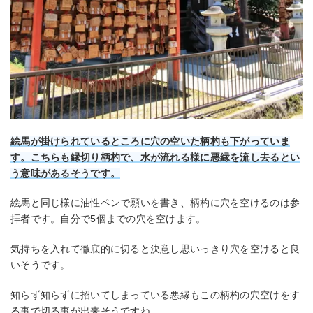
絵馬が掛けられているところに穴の空いた柄杓も下がっていま
す。こちらも縁切り柄杓で、水が流れる様に悪縁を流し去るとい
う意味があるそうです。
絵馬と同じ様に油性ペンで願いを書き、柄杓に穴を空けるのは参
拝者です。自分で5個までの穴を空けます。
気持ちを入れて徹底的に切ると決意し思いっきり穴を空けると良
いそうです。
知らず知らずに招いてしまっている悪縁もこの柄杓の穴空けをす
る事で切る事が出来そうですね。