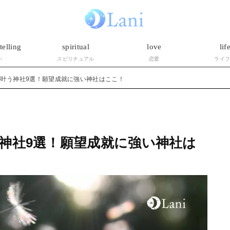
telling
spiritual
love
lif
い
スピリチュアル
恋愛
ライ
叶う神社9選！願望成就に強い神社はここ！
神社9選！願望成就に強い神社は