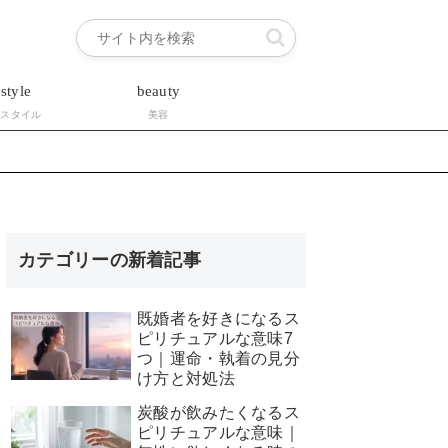
estyle
beauty
フスタイル
美容
カテゴリーの新着記事
既婚者を好きになるス
ピリチュアルな意味7
つ｜運命・執着の見分
け方と対処法
炭酸が飲みたくなるス
ピリチュアルな意味｜