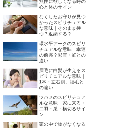
無性に欲しくなる時の
心と体のサイン
なくしたお守りが見つ
かったスピリチュアル
な意味｜そのまま持
つ？返納する？
環水平アークのスピリ
チュアルな意味｜幸運
の前兆？彩雲・虹との
違い
眉毛に白髪が生えるス
ピリチュアルな意味｜
1本・左右別、福毛と
の違い
ツバメのスピリチュア
ルな意味｜家に来る・
二羽・巣・横切るサイ
ン
家の中で物がなくなる