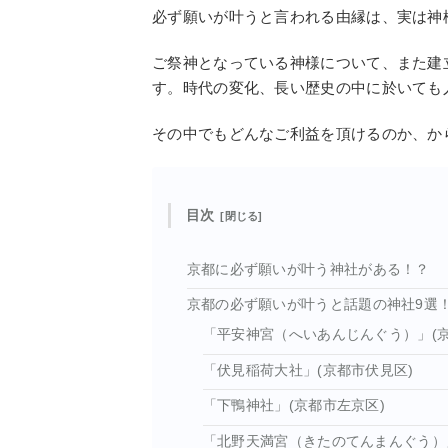
必ず願いが叶うと言われる由縁は、実は神
ご祭神となっている神様について、また建
す。時代の変化、長い歴史の中に於いても
その中でもどんなご利益を頂けるのか、か
目次
京都に必ず願いが叶う神社がある！？
京都の必ず願いが叶うと話題の神社9選
「平安神宮（へいあんじんぐう）」(京
「伏見稲荷大社」(京都市伏見区)
「下鴨神社」(京都市左京区)
「北野天満宮（きたのてんまんぐう）」