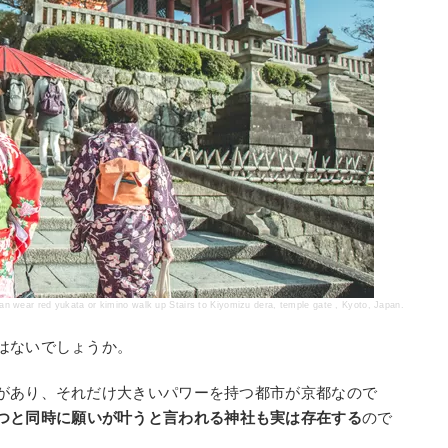
n wear red yukata or kimino walk up Stairs to Kiyomizu dera, temple gate , Kyoto, Japan.
はないでしょうか。
があり、それだけ大きいパワーを持つ都市が京都なので
つと同時に願いが叶うと言われる神社も実は存在する
ので