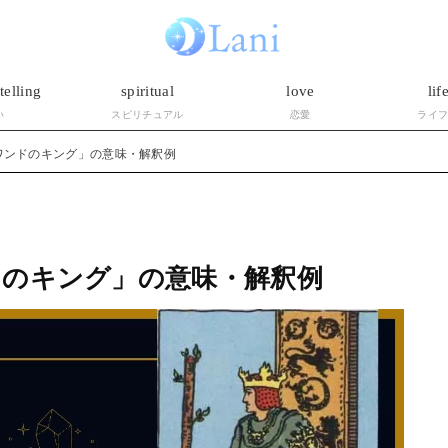
telling
spiritual
love
lif
い
スピリチュアル
恋愛
ライ
ワンドのキング」の意味・解釈例
のキング」の意味・解釈例