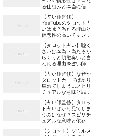
占いの信憑性は？当た
る仕組みと本当に信頼
できるチャンネルの選
【占い師監修】
び方
YouTubeのタロット占
いは嘘？当たる理由と
信憑性の高いチャンネ
ルの見極め方
【タロット占い】嘘く
さいは本当？当たるか
らくりと胡散臭いと言
われる理由を占い師が
徹底解説【占い師監
【占い師監修】なぜか
修】
タロットカードばかり
集めてしまう…スピリ
チュアルな意味と罪悪
感を手放す方法
【占い師監修】タロッ
ト占いばかり見てしま
うのはなぜ？スピリチ
ュアルな意味と依存し
ないための対処法
【タロット】ソウルメ