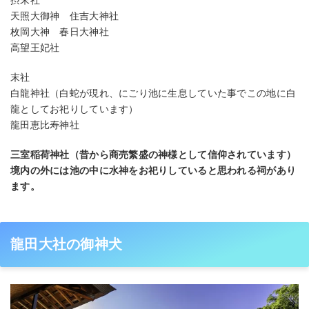
摂末社
天照大御神 住吉大神社
枚岡大神 春日大神社
高望王妃社
末社
白龍神社（白蛇が現れ、にごり池に生息していた事でこの地に白
龍としてお祀りしています）
龍田恵比寿神社
三室稲荷神社（昔から商売繁盛の神様として信仰されています）
境内の外には池の中に水神をお祀りしていると思われる祠があり
ます。
龍田大社の御神犬