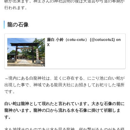
験が出来ます。神主さんの神社説明の後は大道芸や弓道の奉納が
行われます。
龍の石像
藤白 小鈴（cotu-cotu） (@cotucotu1) on
X
→境内にある白龍神社は、近くに存在する、にごり池に白い蛇が
出現した事で、神域である龍田大社にお招きしてお祀りした場所
です。
白い蛇は龍神として現れたと言われています。大きな石像の前に
龍神がいます。龍神の口から流れる水を石像に掛けて祈願しま
す。
水も地球そのものであり水を司る龍神、何か繋がるものがある様