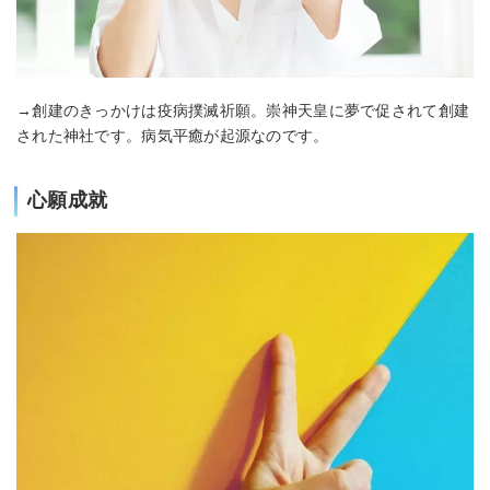
→創建のきっかけは疫病撲滅祈願。崇神天皇に夢で促されて創建
された神社です。病気平癒が起源なのです。
心願成就