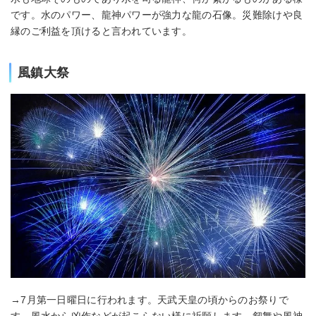
です。水のパワー、龍神パワーが強力な龍の石像。災難除けや良
縁のご利益を頂けると言われています。
風鎮大祭
→7月第一日曜日に行われます。天武天皇の頃からのお祭りで
す。風水から凶作などが起こらない様に祈願します。剱舞や風神