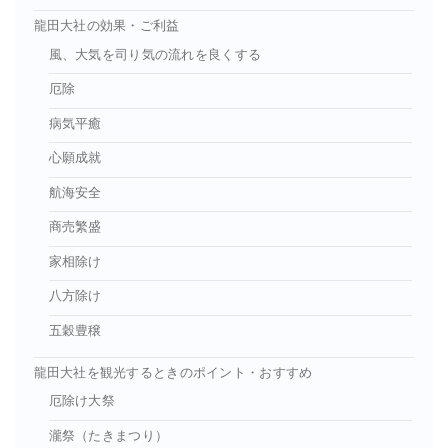
龍田大社の効果・ご利益
風、大気を司り気の流れを良くする
厄除
病気平癒
心願成就
航海安全
商売繁盛
家相除け
八方除け
五穀豊穣
龍田大社を観光するときのポイント・おすすめ
厄除け大祭
瀧祭（たきまつり）