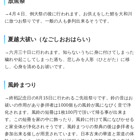
放魚祭
→4月４日、例大祭の後に行われます。お供えをした鯉を大和川
に放つお祭りです。一般の人も参列出来るそうです。
夏越大祓い（なごしおおはらい）
→六月三十日に行われます。知らないうちに身に付けてしまった
穢れや起こしてしまった過ち、悲しみを人形（ひとがた）に移
し、心身を清めるお祓いです。
風鈴まつり
→終戦記念日の8月15日に行われるご先祖祭りです。鈴の音はお
祓いの作用があり参拝者は1000個もの風鈴が風になびく音で浄
化されます。風鈴の短冊は1枚100円で頂いて帰る事が出来ま
す。この短冊を家の中に飾ったり、風鈴に付けて風になびかせる
と家全体が浄化されそうです。風鈴まつりの祭典の後は参拝者も
参加出来る催しが用意されています。日本古来の華道と茶道の体