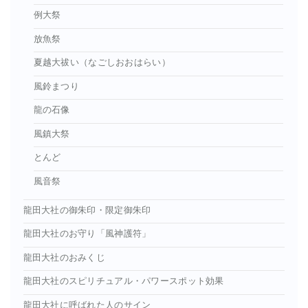
例大祭
放魚祭
夏越大祓い（なごしおおはらい）
風鈴まつり
龍の石像
風鎮大祭
とんど
風音祭
龍田大社の御朱印・限定御朱印
龍田大社のお守り「風神護符」
龍田大社のおみくじ
龍田大社のスピリチュアル・パワースポット効果
龍田大社に呼ばれた人のサイン