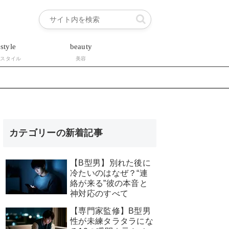
estyle
beauty
フスタイル
美容
カテゴリーの新着記事
【B型男】別れた後に
冷たいのはなぜ？“連
絡が来る”彼の本音と
神対応のすべて
【専門家監修】B型男
性が未練タラタラにな