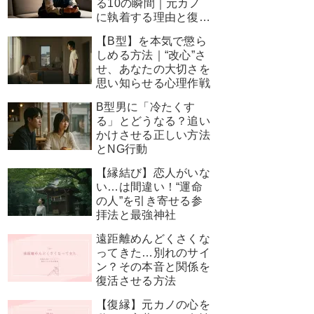
る10の瞬間｜元カノ
に執着する理由と復縁
を叶える神対応
【B型】を本気で懲ら
しめる方法｜“改心”さ
せ、あなたの大切さを
思い知らせる心理作戦
B型男に「冷たくす
る」とどうなる？追い
かけさせる正しい方法
とNG行動
【縁結び】恋人がいな
い…は間違い！“運命
の人”を引き寄せる参
拝法と最強神社
遠距離めんどくさくな
ってきた…別れのサイ
ン？その本音と関係を
復活させる方法
【復縁】元カノの心を