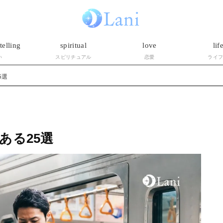
telling
spiritual
love
lif
い
スピリチュアル
恋愛
ライ
5選
ある25選