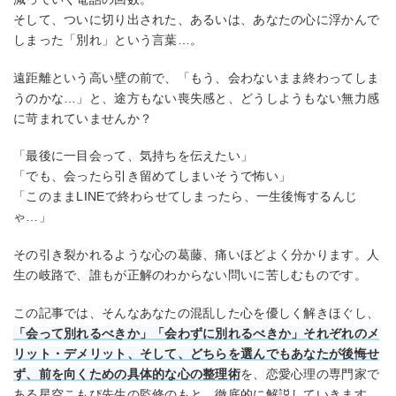
そして、ついに切り出された、あるいは、あなたの心に浮かんで
しまった「別れ」という言葉…。
遠距離という高い壁の前で、「もう、会わないまま終わってしま
うのかな…」と、途方もない喪失感と、どうしようもない無力感
に苛まれていませんか？
「最後に一目会って、気持ちを伝えたい」
「でも、会ったら引き留めてしまいそうで怖い」
「このままLINEで終わらせてしまったら、一生後悔するんじ
ゃ…」
その引き裂かれるような心の葛藤、痛いほどよく分かります。人
生の岐路で、誰もが正解のわからない問いに苦しむものです。
この記事では、そんなあなたの混乱した心を優しく解きほぐし、
「会って別れるべきか」「会わずに別れるべきか」それぞれのメ
リット・デメリット、そして、どちらを選んでもあなたが後悔せ
ず、前を向くための具体的な心の整理術
を、恋愛心理の専門家で
ある星空こもぴ先生の監修のもと、徹底的に解説していきます。