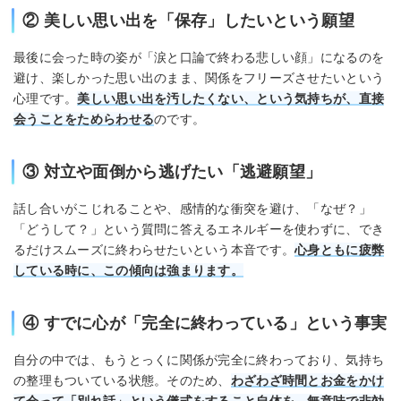
② 美しい思い出を「保存」したいという願望
最後に会った時の姿が「涙と口論で終わる悲しい顔」になるのを
避け、楽しかった思い出のまま、関係をフリーズさせたいという
心理です。
美しい思い出を汚したくない、という気持ちが、直接
会うことをためらわせる
のです。
③ 対立や面倒から逃げたい「逃避願望」
話し合いがこじれることや、感情的な衝突を避け、「なぜ？」
「どうして？」という質問に答えるエネルギーを使わずに、でき
るだけスムーズに終わらせたいという本音です。
心身ともに疲弊
している時に、この傾向は強まります。
④ すでに心が「完全に終わっている」という事実
自分の中では、もうとっくに関係が完全に終わっており、気持ち
の整理もついている状態。そのため、
わざわざ時間とお金をかけ
て会って「別れ話」という儀式をすること自体を、無意味で非効