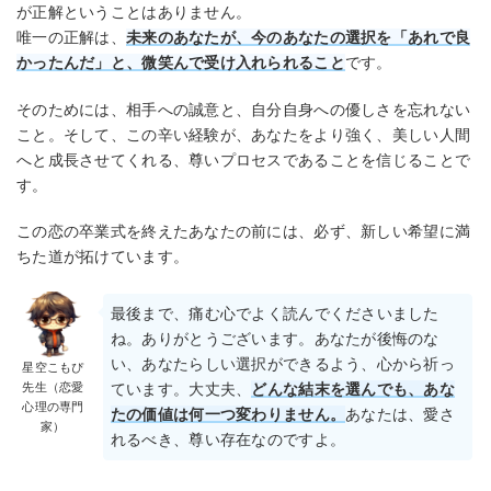
が正解ということはありません。
唯一の正解は、
未来のあなたが、今のあなたの選択を「あれで良
かったんだ」と、微笑んで受け入れられること
です。
そのためには、相手への誠意と、自分自身への優しさを忘れない
こと。そして、この辛い経験が、あなたをより強く、美しい人間
へと成長させてくれる、尊いプロセスであることを信じることで
す。
この恋の卒業式を終えたあなたの前には、必ず、新しい希望に満
ちた道が拓けています。
最後まで、痛む心でよく読んでくださいました
ね。ありがとうございます。あなたが後悔のな
い、あなたらしい選択ができるよう、心から祈っ
星空こもぴ
先生（恋愛
ています。大丈夫、
どんな結末を選んでも、あな
心理の専門
たの価値は何一つ変わりません。
あなたは、愛さ
家）
れるべき、尊い存在なのですよ。