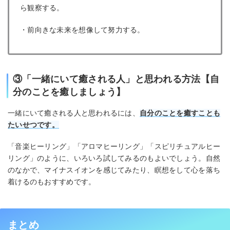
ら観察する。
・前向きな未来を想像して努力する。
③「一緒にいて癒される人」と思われる方法【自
分のことを癒しましょう】
一緒にいて癒される人と思われるには、
自分のことを癒すことも
たいせつです。
「音楽ヒーリング」「アロマヒーリング」「スピリチュアルヒー
リング」のように、いろいろ試してみるのもよいでしょう。自然
のなかで、マイナスイオンを感じてみたり、瞑想をして心を落ち
着けるのもおすすめです。
まとめ