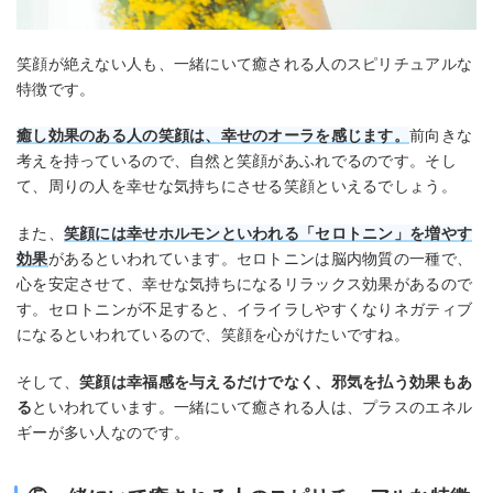
笑顔が絶えない人も、一緒にいて癒される人のスピリチュアルな
特徴です。
癒し効果のある人の笑顔は、幸せのオーラを感じます。
前向きな
考えを持っているので、自然と笑顔があふれでるのです。そし
て、周りの人を幸せな気持ちにさせる笑顔といえるでしょう。
また、
笑顔には幸せホルモンといわれる「セロトニン」を増やす
効果
があるといわれています。セロトニンは脳内物質の一種で、
心を安定させて、幸せな気持ちになるリラックス効果があるので
す。セロトニンが不足すると、イライラしやすくなりネガティブ
になるといわれているので、笑顔を心がけたいですね。
そして、
笑顔は幸福感を与えるだけでなく、邪気を払う効果もあ
る
といわれています。一緒にいて癒される人は、プラスのエネル
ギーが多い人なのです。