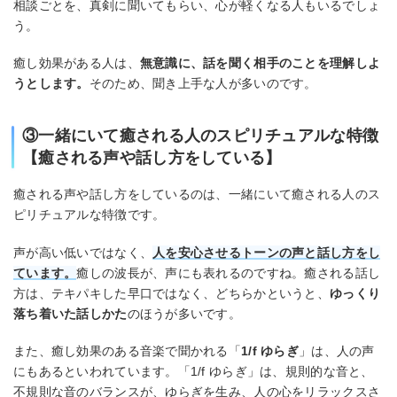
相談ごとを、真剣に聞いてもらい、心が軽くなる人もいるでしょ
う。
癒し効果がある人は、
無意識に、話を聞く相手のことを理解しよ
うとします。
そのため、聞き上手な人が多いのです。
③一緒にいて癒される人のスピリチュアルな特徴
【癒される声や話し方をしている】
癒される声や話し方をしているのは、一緒にいて癒される人のス
ピリチュアルな特徴です。
声が高い低いではなく、
人を安心させるトーンの声と話し方をし
ています。
癒しの波長が、声にも表れるのですね。癒される話し
方は、テキパキした早口ではなく、どちらかというと、
ゆっくり
落ち着いた話しかた
のほうが多いです。
また、癒し効果のある音楽で聞かれる「
1/f ゆらぎ
」は、人の声
にもあるといわれています。「1/f ゆらぎ」は、規則的な音と、
不規則な音のバランスが、ゆらぎを生み、人の心をリラックスさ