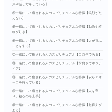
声や話し方をしている】
④一緒にいて癒される人のスピリチュアルな特徴【笑顔がた
えない】
⑤一緒にいて癒される人のスピリチュアルな特徴【動物や植
物が好き】
⑥一緒にいて癒される人のスピリチュアルな特徴【人が喜ぶ
ことをする】
⑦一緒にいて癒される人のスピリチュアル【自然体である】
⑧一緒にいて癒される人のスピリチュアル【前向きでポジテ
ィブ】
⑨一緒にいて癒される人のスピリチュアルな特徴【安らぐオ
ーラを持っている】
⑩一緒にいて癒される人のスピリチュアルな特徴【人を守
り、頼るのも上手】
⑪一緒にいて癒される人のスピリチュアルな特徴【包容力が
ある】