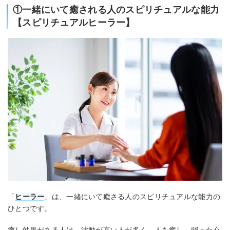
①一緒にいて癒される人のスピリチュアルな能力
【スピリチュアルヒーラー】
「
ヒーラー
」は、一緒にいて癒さる人のスピリチュアルな能力の
ひとつです。