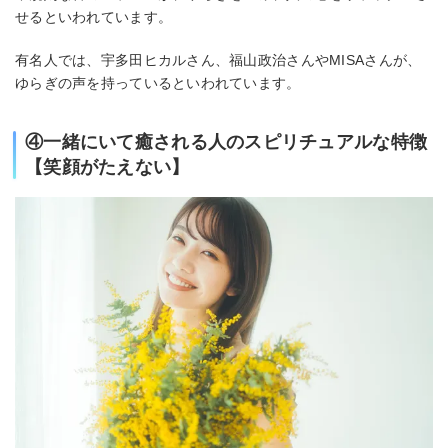
せるといわれています。
有名人では、宇多田ヒカルさん、福山政治さんやMISAさんが、
ゆらぎの声を持っているといわれています。
④一緒にいて癒される人のスピリチュアルな特徴
【笑顔がたえない】