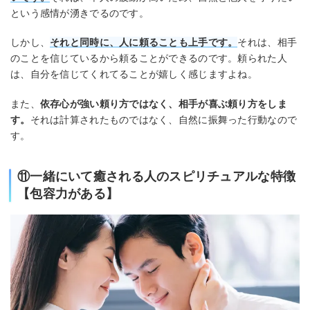
という感情が湧きでるのです。
しかし、
それと同時に、人に頼ることも上手です。
それは、相手
のことを信じているから頼ることができるのです。頼られた人
は、自分を信じてくれてることが嬉しく感じますよね。
また、
依存心が強い頼り方ではなく、相手が喜ぶ頼り方をしま
す。
それは計算されたものではなく、自然に振舞った行動なので
す。
⑪一緒にいて癒される人のスピリチュアルな特徴
【包容力がある】