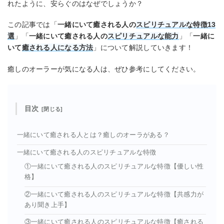
れたように、安らぐのはなぜでしょうか？
この記事では「
一緒にいて癒される人の
スピリチュアルな特徴13
選
」「
一緒にいて癒される人の
スピリチュアルな能力
」「
一緒に
いて
癒される人になる方法
」について解説していきます！
癒しのオーラーが気になる人は、ぜひ参考にしてください。
目次
一緒にいて癒される人とは？癒しのオーラがある？
一緒にいて癒される人のスピリチュアルな特徴
①一緒にいて癒される人のスピリチュアルな特徴【優しい性
格】
②一緒にいて癒される人のスピリチュアルな特徴【共感力が
あり聞き上手】
③一緒にいて癒される人のスピリチュアルな特徴【癒される