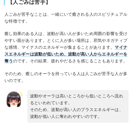
【人ごみは苦手】
人ごみが苦手なことは、一緒にいて癒される人のスピリチュアル
な特徴です。
癒し効果のある人は、波動が高い人が多いため周囲の影響を受け
やすい面があります。とくに人が多い場所は、邪気やネガティブ
な感情、マイナスのエネルギーが集まることがあります。
マイナ
スエネルギーは波動が低いため、波動が高い人からエネルギーを
奪う
のです。その結果、疲れやだるさを感じることもあります。
そのため、癒しのオーラを持っている人は人ごみが苦手な人が多
いのです。
波動やオーラは高いところから低いところへ流れ
るといわれています。
そのため、波動が高い人のプラスエネルギーは、
波動が低い人に奪われやすいのです。