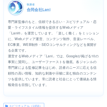
執筆者
合同会社Lani
専門家監修のもと、信頼できる占い・スピリチュアル・恋
愛・ライフスタイル情報を提供するWebメディア
「Lani®」を運営しています。「楽しく働く」をミッション
に、Webメディア運営、コンテンツ制作、音楽レーベル、
EC事業、WEB制作・SEOコンサルティングなどを展開す
る企業です。
運営するWebメディア「Lani」では、Googleが掲げる10の
事実に賛同し、ユーザーファーストを徹底。各ジャンルの
専門家による監修記事をはじめ、読者のニーズに応える信
頼性の高い情報、知的な刺激や示唆に富む独自のコンテン
ツを提供しています。常に読者と社会にとって価値ある情
報発信を目指しています。
スピリチュアル（1856）