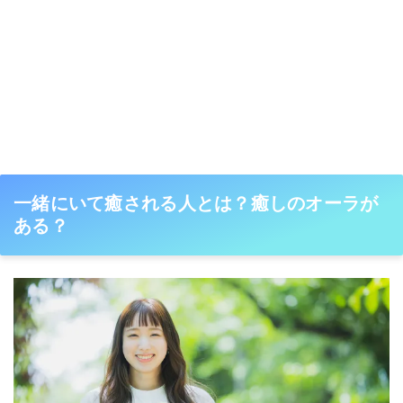
一緒にいて癒される人とは？癒しのオーラが
ある？