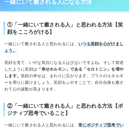
一緒にいて癒される人になる方法
①「一緒にいて癒される人」と思われる方法【笑
顔をこころがける】
一緒にいて癒される人と思われるには、
いつも笑顔を心がけまし
ょう。
笑顔を見て、いやな気分になる人は少ないですよね。そして前述
したように笑顔は
「幸せホルモン」である「セロトニン」を増や
します。
笑顔の幸せは、まわりに広がります。プラスのエネルギ
ーを周りに届けましょう。笑顔をふやすことで、自分自身も癒さ
れて心の波動が高まります。
②「一緒にいて癒される人」と思われる方法【ポ
ジティブ思考でいること】
一緒にいて癒される人と思われるには、
常にポジティブ思考でい