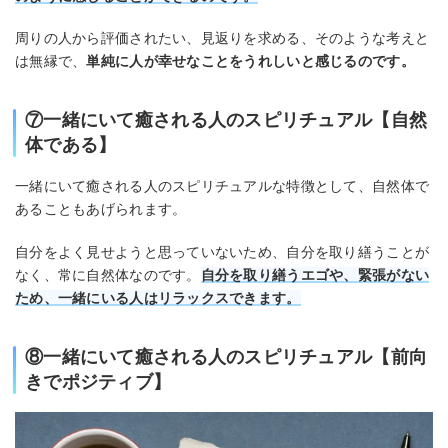
周りの人から評価されたい、見返りを求める、そのような考えと
は無縁で、
単純に人が幸せなことをうれしいと感じるのです。
⑦一緒にいて癒される人のスピリチュアル【自然
体である】
一緒にいて癒される人のスピリチュアルな特徴として、自然体で
あることもあげられます。
自分をよく見せようと思っていないため、自分を取り繕うことが
なく、常に自然体なのです。
自分を取り繕うエゴや、緊張がない
ため、一緒にいる人はリラックスできます。
⑧一緒にいて癒される人のスピリチュアル【前向
きでポジティブ】