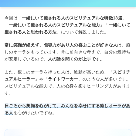
今回は「
一緒にいて癒される人のスピリチュアルな特徴13選
」
「
一緒にいて癒される人のスピリチュアルな能力
」「
一緒にいて
癒される人と思われる方法
」について解説しました。
常に笑顔が絶えず、包容力があり人の喜ぶことが好きな人
は、癒
しのオーラをもっています。常に前向きな考えで、自分の気持ち
が安定しているので、
人の話を聞くのが上手です。
また、癒しのオーラを持った人は、波動が高いため、「
スピリチ
ュアルヒーラー
」や「
ライトワーカー
」のような人が多いです。
スピリチュアルな能力で、人の心身を癒すヒーリング力がありま
す。
日ごろから笑顔を心がけて、みんなを幸せにする癒しオーラがあ
る人
を心がけたいですね。