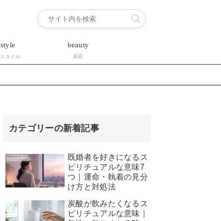
estyle
beauty
フスタイル
美容
カテゴリーの新着記事
既婚者を好きになるス
ピリチュアルな意味7
つ｜運命・執着の見分
け方と対処法
炭酸が飲みたくなるス
ピリチュアルな意味｜