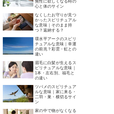
無性に欲しくなる時の
心と体のサイン
なくしたお守りが見つ
かったスピリチュアル
な意味｜そのまま持
つ？返納する？
環水平アークのスピリ
チュアルな意味｜幸運
の前兆？彩雲・虹との
違い
眉毛に白髪が生えるス
ピリチュアルな意味｜
1本・左右別、福毛と
の違い
ツバメのスピリチュア
ルな意味｜家に来る・
二羽・巣・横切るサイ
ン
家の中で物がなくなる