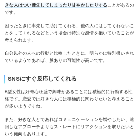
きな人はつい優先してしまったり甘やかしたりする
ことがあるの
です。
困ったときに率先して助けてくれる、他の人にはしてくれないこ
とをしてくれるなどという場合は特別な感情を抱いていることが
考えられます。
自分以外の人への行動と比較したときに、明らかに特別扱いされ
ているようであれば、脈ありの可能性が高いです。
SNSにすぐ反応してくれる
B型女性は好奇心旺盛で興味があることには積極的に行動する性
格です。恋愛では好きな人には積極的に関わりたいと考えること
が多いようですね。
また、好きな人とであればコミュニケーションを増やしたい、遠
回しなアプローチよりもストレートにリアクションを取りたいと
いう傾向もあります。