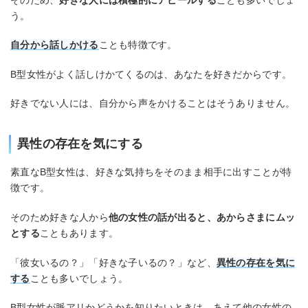
う。
自分から話しかける
ことも特徴です。
B型女性がよく話しけかてくるのは、あなたを好きだからです。
好きでない人には、自分から声をかけることはそうありません。
異性の存在を気にする
素直なB型女性は、好きな気持ちをそのまま相手に出すことが特
徴です。
そのため好きな人から
他の女性の話が出ると、あからさまにムッ
とする
こともあります。
「彼女いるの？」「好きな子いるの？」など、
異性の存在を気に
する
ことも多いでしょう。
B型女性が脈アリかどうかを知りたいときは、あえて他の女性の