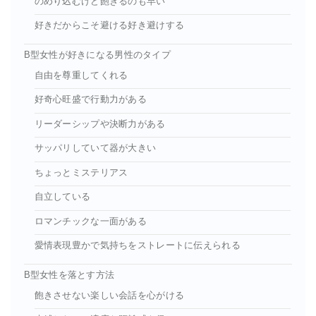
のめり込むけど飽きるのも早い
好きだからこそ避ける好き避けする
B型女性が好きになる男性のタイプ
自由を尊重してくれる
好奇心旺盛で行動力がある
リーダーシップや決断力がある
サッパリしていて器が大きい
ちょっとミステリアス
自立している
ロマンチックな一面がある
愛情表現豊かで気持ちをストレートに伝えられる
B型女性を落とす方法
飽きさせない楽しい会話を心がける