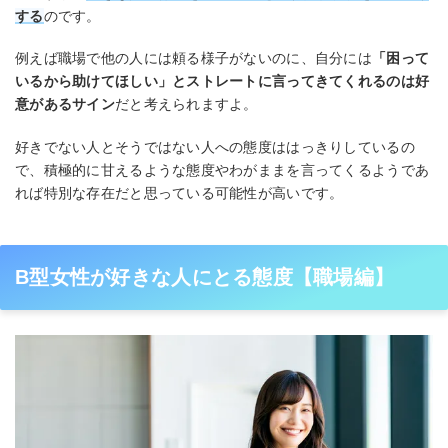
する
のです。
例えば職場で他の人には頼る様子がないのに、自分には
「困って
いるから助けてほしい」とストレートに言ってきてくれるのは好
意があるサイン
だと考えられますよ。
好きでない人とそうではない人への態度ははっきりしているの
で、積極的に甘えるような態度やわがままを言ってくるようであ
れば特別な存在だと思っている可能性が高いです。
B型女性が好きな人にとる態度【職場編】