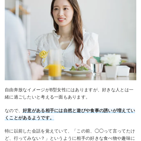
自由奔放なイメージがB型女性にはありますが、好きな人とは一
緒に過ごしたいと考える一面もあります。
なので、
好意がある相手には自然と遊びや食事の誘いが増えてい
くことがあるようです。
特に以前した会話を覚えていて、「この前、◯◯って言ってたけ
ど、行ってみない？」というように相手の好きな食べ物や趣味に