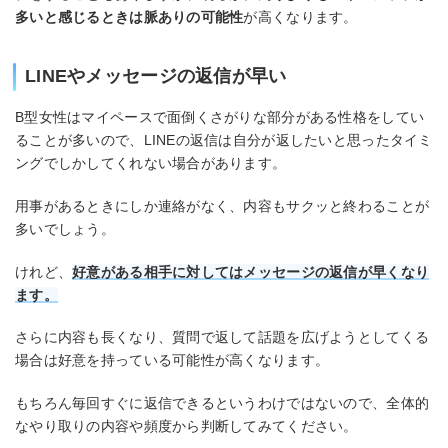
多いと感じるときは脈ありの可能性
が高くなります。
LINEやメッセージの返信が早い
B型女性はマイペースで面倒くさがりな部分がある性格をしてい
ることが多いので、LINEの返信は自分が返したいと思ったタイミ
ングでしかしてくれない場合があります。
用事があるときにしか連絡がなく、内容もサクッと終わることが
多いでしょう。
けれど、
好意がある相手に対してはメッセージの返信が早くなり
ます。
さらに内容も長くなり、質問で返して話題を広げようとしてくる
場合は好意を持っている可能性が高くなります。
もちろん毎回すぐに返信できるというわけではないので、全体的
なやり取りの内容や頻度から判断してみてください。