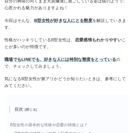
自分の興味の向くまま天真爛漫に過ごしている姿は猫のようで、
心惹かれる魅力がありますよね！
今回はそんな、
B型女性が好きな人にとる態度
を解説していきま
す。
性格がハッキリしているB型女性は、
恋愛感情もわかりやすい
こ
とが多いのが特徴です。
職場でもLINEでも、好きな人には特別な態度をとっている
の
で、チェックしてみましょう。
気になるB型女性が脈アリかどうか知りたいときは、参考にして
みてください。
目次
B型女性の基本的な性格や恋愛の特徴とは？