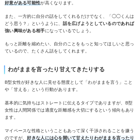
好意がある可能性
が高くなります。
また、一方的に自分の話をしてくれるだけでなく、「◯◯くんは
どう思う？」というように、
話を広げようとしているのであれば
強い興味がある相手
になっているでしょう。
もっと距離を縮めたい、自分のことをもっと知ってほしいと思っ
ているので、たくさん話をしてくれます。
わがままを言ったり甘えてきたりする
B型女性が好きな人に見せる態度として「わがままを言う」こと
や「甘える」という行動があります。
基本的に気持ちはストレートに伝えるタイプでありますが、B型
女性は人間関係では適度な距離感を大切にするという傾向もあり
ます。
マイペースな性格ということもあって深く干渉されることを嫌う
のですが、
好きな人には心を開いて甘えたりわがままを言ったり