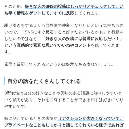
そのため、
好きな人のSNSの投稿はしっかりとチェックして、い
ち早く情報をゲットして、すぐに反応
してくれます。
駆け引きをするよりも自然体で仲良くなりたいという気持ちも強
いので、「SNSにすぐ反応すると好きだとバレるかも」と行動を
しないのではなく、
「好きな人の投稿には普通に反応したい！」
という直感的で素直な思いでいいねやコメント
を残してくれま
す。
素早く反応してくれるというのは好意がある表れでしょう。
自分の話をたくさんしてくれる
B型女性は自分の好きなことや興味のある話題に熱中しやすいと
いう傾向があり、それを共有することができる相手は好きになり
やすいです。
特に話しているときの表情や
リアクションが大きくなっていて、
プライベートなこともしっかりと話してくれている様子であれば