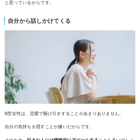
と思っているからです。
自分から話しかけてくる
B型女性は、恋愛で駆け引きすることがあまりありません。
自分の気持ちを隠すことが嫌いだからです。
そのため、
好きな人には積極的にアピールする
ことも多いでしょ