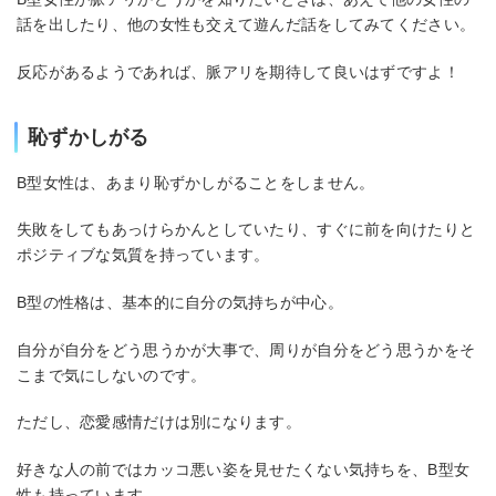
話を出したり、他の女性も交えて遊んだ話をしてみてください。
反応があるようであれば、脈アリを期待して良いはずですよ！
恥ずかしがる
B型女性は、あまり恥ずかしがることをしません。
失敗をしてもあっけらかんとしていたり、すぐに前を向けたりと
ポジティブな気質を持っています。
B型の性格は、基本的に自分の気持ちが中心。
自分が自分をどう思うかが大事で、周りが自分をどう思うかをそ
こまで気にしないのです。
ただし、恋愛感情だけは別になります。
好きな人の前ではカッコ悪い姿を見せたくない気持ちを、B型女
性も持っています。