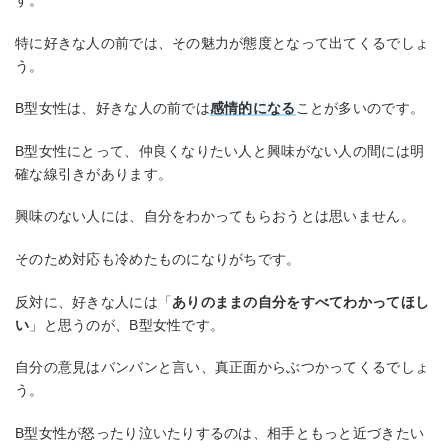
す。
特に好きな人の前では、その魅力が態度となって出てくるでしょ
う。
B型女性は、好きな人の前では
感情的になる
ことが多いのです。
B型女性にとって、仲良くなりたい人と興味がない人の間には明
確な線引きがあります。
興味のない人には、自分をわかってもらおうとは思いません。
そのため対応も冷めたものになりがちです。
反対に、好きな人には「
ありのままの自分をすべてわかってほし
い
」と思うのが、B型女性です。
自分の意見はバンバンと言い、真正面からぶつかってくるでしょ
う。
B型女性が怒ったり泣いたりするのは、相手ともっと近づきたい