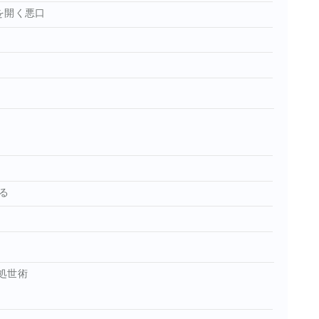
を開く悪口
る
処世術