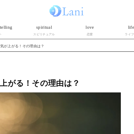
telling
spiritual
love
lif
い
スピリチュアル
恋愛
ライ
運気が上がる！その理由は？
上がる！その理由は？