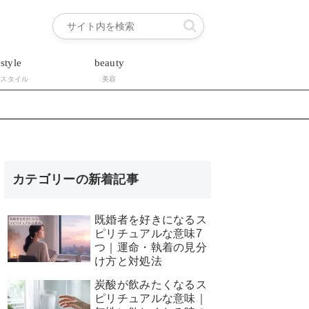
estyle
beauty
フスタイル
美容
カテゴリーの新着記事
既婚者を好きになるス
ピリチュアルな意味7
つ｜運命・執着の見分
け方と対処法
炭酸が飲みたくなるス
ピリチュアルな意味｜