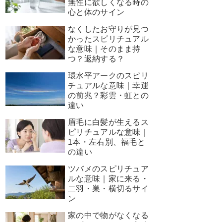
無性に欲しくなる時の
心と体のサイン
なくしたお守りが見つ
かったスピリチュアル
な意味｜そのまま持
つ？返納する？
環水平アークのスピリ
チュアルな意味｜幸運
の前兆？彩雲・虹との
違い
眉毛に白髪が生えるス
ピリチュアルな意味｜
1本・左右別、福毛と
の違い
ツバメのスピリチュア
ルな意味｜家に来る・
二羽・巣・横切るサイ
ン
家の中で物がなくなる