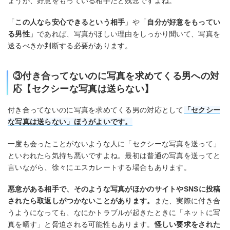
ょうが、好意をもっている相手だと残念ですよね。
「
この人なら安心できるという相手
」や「
自分が好意をもってい
る男性
」であれば、写真がほしい理由をしっかり聞いて、写真を
送るべきか判断する必要があります。
③付き合ってないのに写真を求めてくる男への対
応【セクシーな写真は送らない】
付き合ってないのに写真を求めてくる男の対応として
「セクシー
な写真は送らない」ほうがよいです。
一度も会ったことがないような人に「セクシーな写真を送って」
といわれたら気持ち悪いですよね。最初は普通の写真を送ってと
言いながら、徐々にエスカレートする場合もあります。
悪意がある相手で、そのような写真がほかのサイトやSNSに投稿
されたら取返しがつかないことがあります。
また、実際に付き合
うようになっても、なにかトラブルが起きたときに「ネットに写
真を晒す」と脅迫される可能性もあります。
怪しい要求をされた