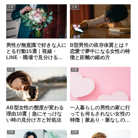
恋愛
恋愛
男性が無意識で好きな人に
B型男性の依存体質とは？
とる行動15選｜視線・
恋愛で夢中になる女性の特
LINE・職場で見分ける方
徴と距離の縮め方
法
恋愛
恋愛
AB型女性の態度が変わる
一人暮らしの男性の家に行
理由10選｜急にそっけな
っても何もされない女性の
い時の見分け方と対処法
特徴｜脈あり・脈なしの見
分け方と次の一手
恋愛
恋愛