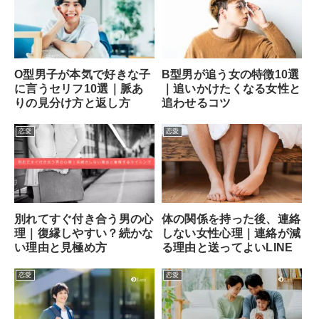
O型男子が本気で好きな子
B型男が追う女の特徴10選
に言うセリフ10選｜脈あ
｜追いかけたくなる女性と
りの見分け方と返し方
追わせるコツ
恋愛
恋愛
別れてすぐ付き合う男の心
体の関係を持った後、連絡
理｜復縁しやすい？続かな
しない女性心理｜連絡が減
い理由と見極め方
る理由と送ってよいLINE
恋愛
恋愛