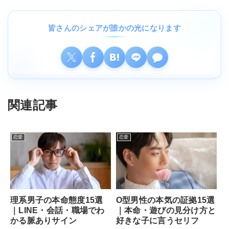
皆さんのシェアが誰かの光になります
関連記事
恋愛
恋愛
理系男子の本命態度15選
O型男性の本気の証拠15選
｜LINE・会話・職場でわ
｜本命・遊びの見分け方と
かる脈ありサイン
好きな子に言うセリフ