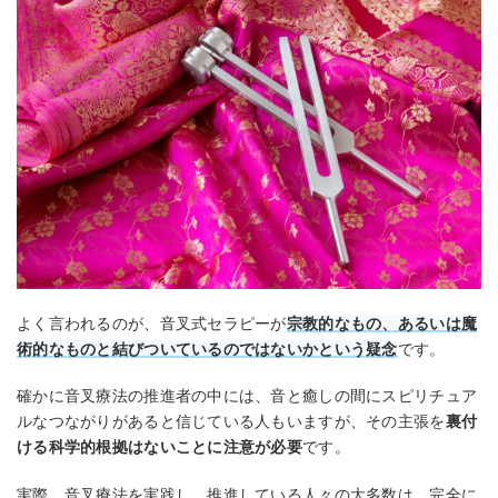
よく言われるのが、音叉式セラピーが
宗教的なもの、あるいは魔
術的なものと結びついているのではないかという疑念
です。
確かに音叉療法の推進者の中には、音と癒しの間にスピリチュア
ルなつながりがあると信じている人もいますが、その主張を
裏付
ける科学的根拠はないことに注意が必要
です。
実際、音叉療法を実践し、推進している人々の大多数は、完全に