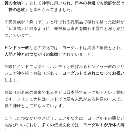
質の食物）
」として神事に用いられ、
日本の神道
でも醗酵食品は
「
神の息吹
」と崇められてきました。
平安貴族が「酥（そ）」と呼ばれる乳製品で穢れを祓った記録が
『延喜式』に残るように、発酵食は東西を問わず霊性と深く結び
ついています。
ヒンドゥー教
などの文化では、ヨーグルトは純度の象徴とされ、
人間と神とのつながりの象徴
とされていました。
実際にインドではダヒ・ハンディと呼ばれるヒンドゥー教のクリ
シュナ神を祝うお祭りがあり、
ヨーグルトまみれになってお祝い
します。
お祭りの名前の由来であるダヒは日本語でヨーグルトという意味
です。クリシュナ神はインドでは最も人気がある神様の一人で、
愛の神様として知られています。
こうしたつながりやスピリチュアルな力は、ヨーグルトの薬効と
も結びついており、多くの伝統文化では、
ヨーグルトが身体の病