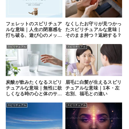
フェレットのスピリチュア
なくしたお守りが見つかっ
ルな意味｜人生の閉塞感を
たスピリチュアルな意味｜
打ち破る、遊び心のメッセ
そのまま持つ？返納する？
ンジャー
スピリチュアル
スピリチュアル
炭酸が飲みたくなるスピリ
眉毛に白髪が生えるスピリ
チュアルな意味｜無性に欲
チュアルな意味｜1本・左
しくなる時の心と体のサイ
右別、福毛との違い
ン
スピリチュアル
スピリチュアル