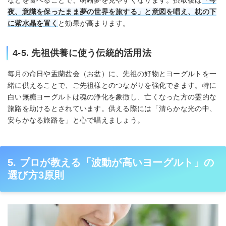
夜、意識を保ったまま夢の世界を旅する」と意図を唱え、枕の下
に紫水晶を置く
と効果が高まります。
4-5. 先祖供養に使う伝統的活用法
毎月の命日や盂蘭盆会（お盆）に、先祖の好物とヨーグルトを一
緒に供えることで、ご先祖様とのつながりを強化できます。特に
白い無糖ヨーグルトは魂の浄化を象徴し、亡くなった方の霊的な
旅路を助けるとされています。供える際には「清らかな光の中、
安らかなる旅路を」と心で唱えましょう。
5. プロが教える「波動が高いヨーグルト」の
選び方3原則