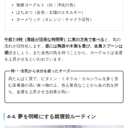
無糖ヨーグルト（白：浄化の色）
はちみつ（金色：太陽のエネルギー）
ターメリック（オレンジ：チャクラ活性）
午前7-9時（胃経が活発な時間帯）に東の方角で食べる
と、気の
流れが活性化します。
器には陶器や木製を選び、金属スプーンは
避け
ましょう。また金色の気を持つことから、ヨーグルトは金運
を上昇させるといわれています。
特･･･生乳から水分を絞ったチーズ
高たんぱく質で、ビタミン・ミネラル・カルシウムを多く含
む栄養価の高い食べ物の上、色も黄色なことから金の気を持
ち、金運を上昇させる効果が高い
4-4. 夢を明晰にする就寝前ルーティン