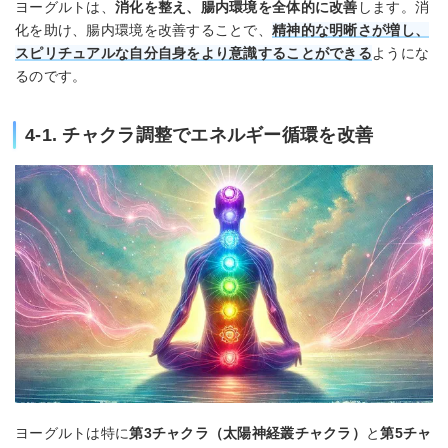
ヨーグルトは、
消化を整え、腸内環境を全体的に改善
します。消
化を助け、腸内環境を改善することで、
精神的な明晰さが増し、
スピリチュアルな自分自身をより意識することができる
ようにな
るのです。
4-1. チャクラ調整でエネルギー循環を改善
ヨーグルトは特に
第3チャクラ（太陽神経叢チャクラ）
と
第5チャ